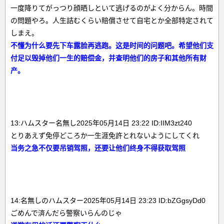
一度降りてがっつり顔晒しといて逃げるのがよく分からん。時間
の問題やろ。人生詰むくらい賠償させて自宅とか全部特定されて
しまえ。
不懂为什么要先下车露脸再逃跑。这是时间的问题吧。希望他们支
付足以毁掉他们一生的赔偿金，并查明他们的房子和其他所有财
产。
13:ハムスター名無し2025年05月14日 23:22 ID:IIM3zt240
とりあえず免停どころか一生涯免許とれないようにしてくれ
当务之急不仅要吊销驾照，还要让他们终身不得获取驾照
14:名無しのハムスター2025年05月14日 23:23 ID:bZGgsyDd0
ごめんで済んだら警察いらんのじゃ