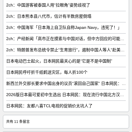
2ch：中国游客被泰国人用“拉眼角”姿势歧视了
2ch：日本熊本县八代市，估计有半数房屋倒塌
2ch：中国海军「日本海上自卫队自称Japan Navy，违宪了！」
2ch：产经新闻「高市正在摸索与中国对话，但中方回应的可能性很低」
2ch：特朗普发布总统令禁止“生育旅行”，遏制中国人等人“赴美生子”
日本电动巴士起火，日本网民最关心的是“它是不是中国制”
日本网民呼吁折千纸鹤送灾区，每人折100个
新西兰外交部长要求中国出身的议员“滚回自己国家” 日本网民：奇异果滚回原产国
2026版日本最可爱初中生选出 日本网民：现在流行中国北方汉族脸
日本网民：友都八喜TCL电视的促销价太坑人了
共有 11 条留言