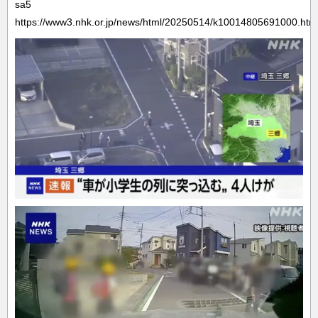
sa5
https://www3.nhk.or.jp/news/html/20250514/k10014805691000.htm