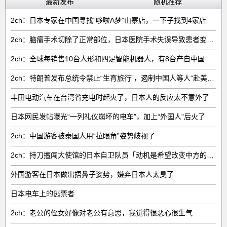
最新发布
随机推荐
2ch：日本专家在中国寻找“哆啦A梦”山寨店，一下子找到4家店
2ch：脑瘤手术切除了正常部位，日本医院手术失误导致患者变成植物人
2ch：全球每销售‌10台人形和四足智能机器人‌，有‌8台‌产自中国
2ch：特朗普发布总统令禁止“生育旅行”，遏制中国人等人“赴美生子”
丰田电动汽车在台湾省充电时起火了，日本人的反应太不意外了
日本网民发帖曝光“一列礼仪崩坏的电车”，加上“外国人”后火了
2ch：中国游客被泰国人用“拉眼角”姿势歧视了
2ch：持刀擅闯大使馆的日本自卫队员「动机是希望改变中方的外交方针」
外国游客在日本做出捂鼻子姿势，嫌弃日本人太臭了
日本电车上的逃票者
2ch：老公的侄女好像对老公有意思，我觉得很恶心很生气