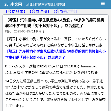
≡
2ch中文网
从日本网民评论看日本和中国
【会员登录】
【会员注册】
【会员去广告】
【埼玉】汽车撞向小学生队伍致4人受伤，50多岁的男司机笑
着和小学生们说「对不起对不起」，然后逃走了
时间：2025-05-15
⁄
11条评论
【埼玉】小学生の列に車が突っ込む 運転していた５０代くらい
の男「ごめんねごめんね」と笑いながら小学生に話しかけ逃走
【埼玉】汽车撞向小学生队伍致4人受伤 50多岁的男司机笑着和小
学生们说「对不起对不起」 然后逃走了
0 ：ハムスター速報 2025年05月14日 23:10 ID：hamusoku
埼玉 三郷 小学生の列に車突っ込む 4人けが ひき逃げで捜査
14日夕方に埼玉県三郷市で小学生の列に車が突っ込み、男子児
童4人が軽いけがをして病院で手当てを受けました。児童たちを
はねた車からは男2人がいったん降りたものの、再び車に乗って
走り去ったということで、警察がひき逃げ事件として行方を捜査
しています。