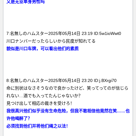
又是无业单身男性吗
7:名無しのハムスター2025年05月14日 23:19 ID:5w1ioWwt0
川口ナンバーだったらしいから民度が知れてる
貌似是川口车牌，可以看出他们的素质
8:名無しのハムスター2025年05月14日 23:20 ID:j.BXrgi70
命に別状はなさそうなので良かったけど、笑ってってのが信じら
れない…酒でも入ってたんじゃないか？
見つけ出して相応の裁きを受けろ！
我很高兴他们似乎没有生命危险，但我不敢相信他竟然在笑……也
许他喝醉了？
必须找到他们并将他们绳之以法！