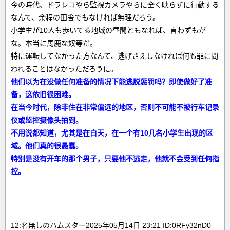
今の時代、ドラレコやら監視カメラやらに全く映らずに行動する
なんて、余程の田舎でもなければ無理だろう。
小学生が10人も歩いてる地域の昼間ともなれば、言わずもが
な。本当に馬鹿な奴等だ。
特に運転してなかった方なんて、逃げさえしなければ何も罪に問
われることはなかっただろうに。
他们以为在没做任何准备的情况下能逃脱惩罚吗？即使做好了准
备，这依旧很困难。
在当今时代，除非住在非常偏远的地区，否则不可能不被行车记录
仪或监控摄像头拍到。
不用说都知道，尤其是在白天，在一个有10几名小学生出现的区
域。他们真的很愚蠢。
特别是没有开车的那个男子，只要他不逃走，他就不会受到任何指
控。
12:名無しのハムスター2025年05月14日 23:21 ID:0RFy32nD0