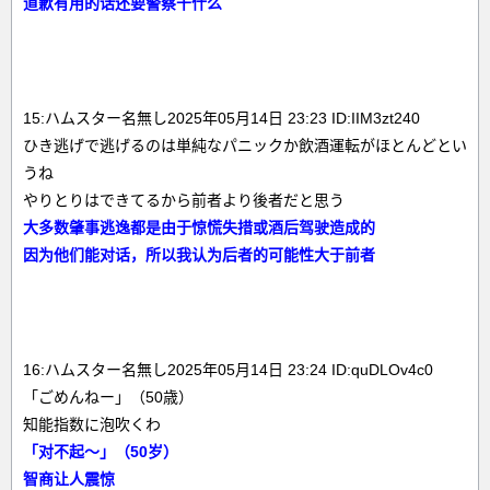
道歉有用的话还要警察干什么
15:ハムスター名無し2025年05月14日 23:23 ID:IIM3zt240
ひき逃げで逃げるのは単純なパニックか飲酒運転がほとんどとい
うね
やりとりはできてるから前者より後者だと思う
大多数肇事逃逸都是由于惊慌失措或酒后驾驶造成的
因为他们能对话，所以我认为后者的可能性大于前者
16:ハムスター名無し2025年05月14日 23:24 ID:quDLOv4c0
「ごめんねー」（50歳）
知能指数に泡吹くわ
「对不起～」（50岁）
智商让人震惊