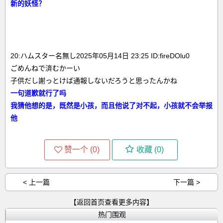
新的妖怪？
20:ハムスター名無し2025年05月14日 23:25 ID:fireDOlu0
ごめんねで済むかーい
子供だし謝っとけば通報しないだろうと思ったんかね
一句道歉就行了吗
我猜他想的是，既然是小孩，而且他说了对不起，小孩就不会举报
他
赞一个 (
0
)
收藏 (
0
)
< 上一篇
下一篇 >
【返回首页查看更多内容】
热门围观