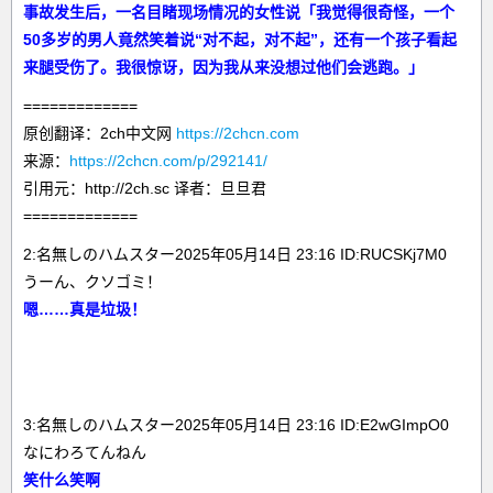
事故发生后，一名目睹现场情况的女性说「我觉得很奇怪，一个
50多岁的男人竟然笑着说“对不起，对不起”，还有一个孩子看起
来腿受伤了。我很惊讶，因为我从来没想过他们会逃跑。」
=============
原创翻译：2ch中文网
https://2chcn.com
来源：
https://2chcn.com/p/292141/
引用元：http://2ch.sc 译者：旦旦君
=============
2:名無しのハムスター2025年05月14日 23:16 ID:RUCSKj7M0
うーん、クソゴミ！
嗯……真是垃圾！
3:名無しのハムスター2025年05月14日 23:16 ID:E2wGImpO0
なにわろてんねん
笑什么笑啊