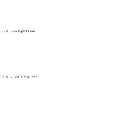
 ID:/ww35jKH0.net
 ID:xEWFzl7O0.net