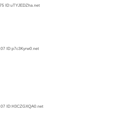
 ID:uTYJEDZha.net
 ID:p7c3Kyrw0.net
7 ID:H3CZGXQA0.net