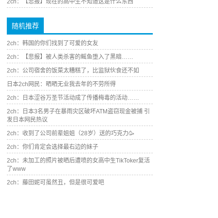
2ch：【悲报】现在的高中生不知道这是什么东西
随机推荐
2ch：韩国的你们找到了可爱的女友
2ch：【悲报】被人类杀害的鳐鱼堕入了黑暗……
2ch：公司宿舍的饭菜太糟糕了，比监狱伙食还不如
日本2ch网民：晒晒无业我去年的不劳所得
2ch：日本涩谷万圣节活动成了传播梅毒的活动……
2ch：日本3名男子在暴雨灾区破坏ATM盗窃现金被捕 引
发日本网民热议
2ch：收到了公司前辈姐姐（28岁）送的巧克力🥳
2ch：你们肯定会选择最右边的妹子
2ch：未加工的照片被晒后遭喷的女高中生TikToker复活
了www
2ch：藤田妮可虽然丑，但是很可爱吧