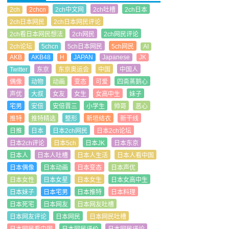
2ch
2chcn
2ch中文网
2ch吐槽
2ch日本
2ch日本网民
2ch日本网民评论
2ch看日本网民想法
2ch网民
2ch网民评论
2ch论坛
5chcn
5ch日本网民
5ch网民
AI
AKB
AKB48
H
JAPAN
Japanese
JK
Twitter
东京
东京奥运会
中国
中国人
偶像
动物
动画
变态
可爱
四斋蒸鹅心
声优
大叔
女友
女生
女高中生
妹子
宅男
安倍
安倍晋三
小学生
帅哥
恶心
推特
推特精选
整形
新垣结衣
新干线
日推
日本
日本2ch网民
日本2ch论坛
日本2ch评论
日本5ch
日本JK
日本东京
日本人
日本人吐槽
日本人生活
日本人看中国
日本偶像
日本动画
日本变态
日本声优
日本女性
日本女星
日本女生
日本女高中生
日本妹子
日本宅男
日本推特
日本料理
日本死宅
日本网友
日本网友吐槽
日本网友评论
日本网民
日本网民吐槽