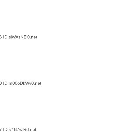
D:slWAsNEi0.net
ID:m00oDkWv0.net
D:r/4B7wlRd.net