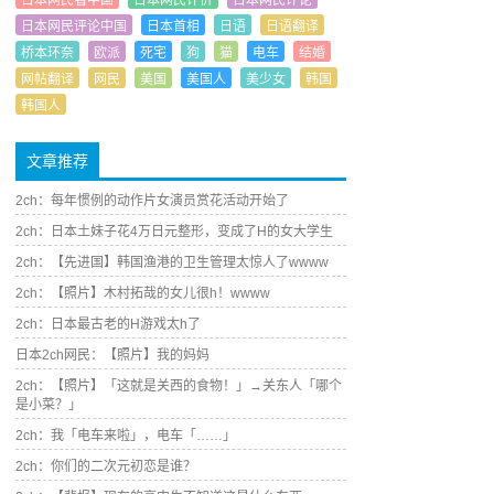
日本网民看中国
日本网民评价
日本网民评论
日本网民评论中国
日本首相
日语
日语翻译
桥本环奈
欧派
死宅
狗
猫
电车
结婚
网帖翻译
网民
美国
美国人
美少女
韩国
韩国人
文章推荐
2ch：每年惯例的动作片女演员赏花活动开始了
2ch：日本土妹子花4万日元整形，变成了H的女大学生
2ch：【先进国】韩国渔港的卫生管理太惊人了wwww
2ch：【照片】木村拓哉的女儿很h！wwww
2ch：日本最古老的H游戏太h了
日本2ch网民：【照片】我的妈妈
2ch：【照片】「这就是关西的食物！」→关东人「哪个
是小菜？」
2ch：我「电车来啦」，电车「……」
2ch：你们的二次元初恋是谁？