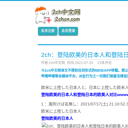
会员注册
会员登录
2ch：登陆欧美的日本人和登陆
作者:2ch中文网
时间:2021-07-20
23条评论
※2ch中文网译文不授权任何形式的WEB/APP转载。
哔哩哔哩等自媒体平台，对此行为之一切我们保留法律追
欧米に上陸した日本人と、日本に上陸した欧米
登陆欧美的日本人和登陆日本的欧美人对比www
1 ：風吹けば名無し：2021/07/17(土) 21:10:52.33
欧米に上陸した日本人
登陆欧美的日本人