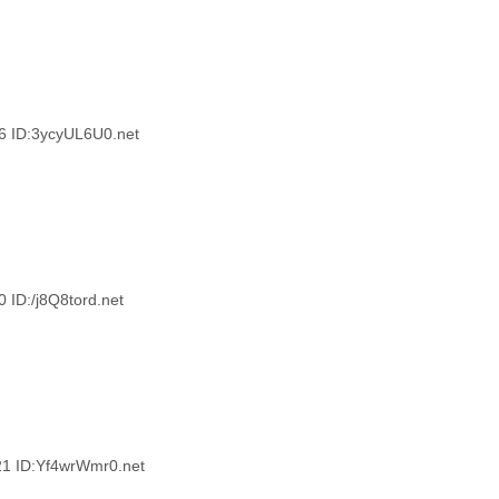
ID:3ycyUL6U0.net
:/j8Q8tord.net
ID:Yf4wrWmr0.net