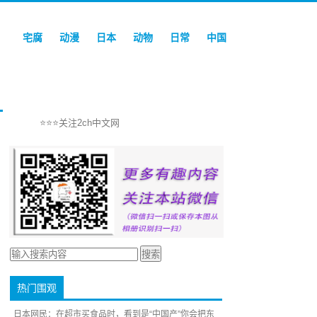
宅腐
动漫
日本
动物
日常
中国
⭐⭐⭐关注2ch中文网
热门围观
日本网民：在超市买食品时，看到是“中国产”你会把东