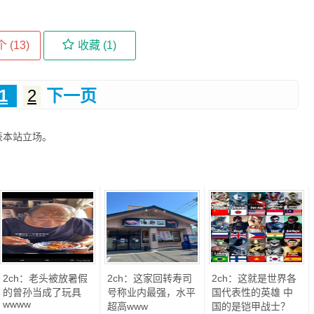
 (
13
)
收藏 (
1
)
1
2
下一页
表本站立场。
2ch：老头被放暑假
2ch：这家回转寿司
2ch：这就是世界各
的曾孙当成了玩具
号称业内最强，水平
国代表性的英雄 中
wwww
超高www
国的是铠甲战士？