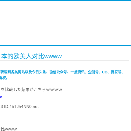
日本的欧美人对比wwww
禁止转载到各类网站以及今日头条、微信公众号、一点资讯、企鹅号、UC、百家号、
诉权。
人を比較した結果がこちらｗｗｗｗ
w
 ID:45TJh4NN0.net