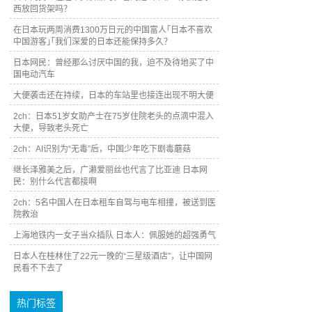
西放回货架吗？
在日本玩两周消费1300万日元的中国富人｢日本不喜欢
中国游客｣｢我们深爱的日本还能保持多久？
日本网民：曾经那么讨厌中国的我，迫不及待地买了中
国电动汽车
大便袭击还在持续，日本的车站里也接连出现不明大便
2ch：日本51岁女助产士在75岁住院老头的点滴中混入
大便，导致老头死亡
2ch：AI识别为“无毒”后，中国少年吃下剧毒蘑菇
继长泽雅美之后，广濑爱丽丝也代言了比亚迪 日本网
民：别什么代言都接啊
2ch：5名中国人在日本租车自驾与电车相撞，被送到医
院救治
上海地铁内一女子当众插队 日本人：佩服她的超强勇气
日本人在桂林住了22元一晚的“三星级酒店”，让中国网
民看不下去了
热门标签