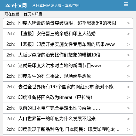
≡
2ch中文网
从日本网民评论看日本和中国
现在位置：
首页
> 印度
2ch：印度人吃饭的情景突破极限，超乎想象8倍的极限
>
2ch：【速报】安倍晋三的亲戚和印度人结婚
>
2ch：【悲报】印度开始实施女性专用车厢的结果www
>
2ch：大阪罗森店的治安比你们想象的糟糕10倍
>
2ch：这就是印度大洪水时当地的新闻节目www
>
2ch：印度发生的列车事故，现场超乎想象
>
2ch：去过全世界所有197个国家的网红公布“绝对不能去的6个国家”
>
2ch：印度准备将国名改为Bharat（巴拉特）
>
2ch：以前的日本电车完全要豁出性命乘坐……
>
2ch：人口世界第一的印度为什么发展不起来
>
2ch：印度发现了新品种乌龟 日本网民：印度咖喱吃太多了
>