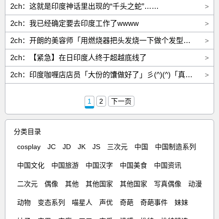
2ch：这就是印度神话里出现的“千头之蛇”……
>
2ch：我已经确定要去印度工作了wwww
>
2ch：开朗的美容师「用燃烧器把头发烧一下做个发型吧」开朗的人「好的」
>
2ch：【紧急】在日印度人终于超越底线了
>
2ch：印度咖喱店店员「大份的馕做好了」彡(^)(^)「真好啊，好饿」店员「让您久等了……」
>
1
2
下一页
分类目录
cosplay
JC
JD
JK
JS
三次元
中国
中国制造系列
中国文化
中国旅游
中国汉字
中国美食
中国资讯
二次元
偶像
其他
其他国家
其他国家
写真偶像
动漫
动物
变态系列
喵星人
声优
奇葩
奇葩事件
妹妹