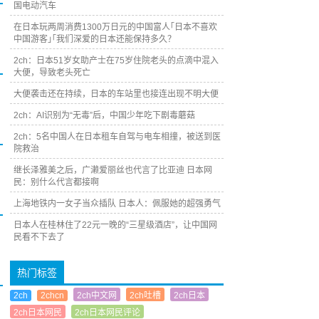
国电动汽车
在日本玩两周消费1300万日元的中国富人｢日本不喜欢
中国游客｣｢我们深爱的日本还能保持多久？
2ch：日本51岁女助产士在75岁住院老头的点滴中混入
大便，导致老头死亡
大便袭击还在持续，日本的车站里也接连出现不明大便
2ch：AI识别为“无毒”后，中国少年吃下剧毒蘑菇
2ch：5名中国人在日本租车自驾与电车相撞，被送到医
院救治
继长泽雅美之后，广濑爱丽丝也代言了比亚迪 日本网
民：别什么代言都接啊
上海地铁内一女子当众插队 日本人：佩服她的超强勇气
日本人在桂林住了22元一晚的“三星级酒店”，让中国网
民看不下去了
热门标签
2ch
2chcn
2ch中文网
2ch吐槽
2ch日本
2ch日本网民
2ch日本网民评论