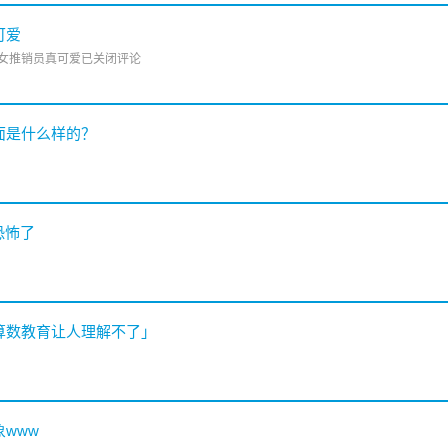
可爱
的女推销员真可爱
已关闭评论
面是什么样的？
恐怖了
的算数教育让人理解不了」
www