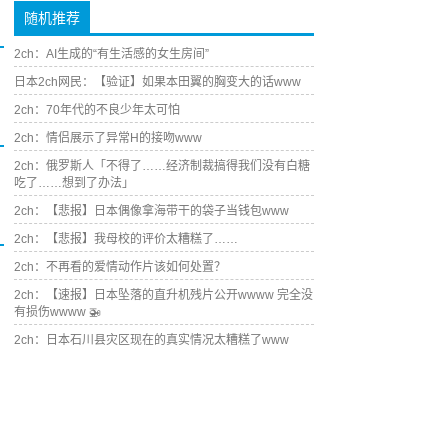
随机推荐
2ch：AI生成的“有生活感的女生房间”
日本2ch网民：【验证】如果本田翼的胸变大的话www
2ch：70年代的不良少年太可怕
2ch：情侣展示了异常H的接吻www
2ch：俄罗斯人「不得了……经济制裁搞得我们没有白糖
吃了……想到了办法」
2ch：【悲报】日本偶像拿海带干的袋子当钱包www
2ch：【悲报】我母校的评价太糟糕了……
2ch：不再看的爱情动作片该如何处置？
2ch：【速报】日本坠落的直升机残片公开wwww 完全没
有损伤wwww 🚁
2ch：日本石川县灾区现在的真实情况太糟糕了www