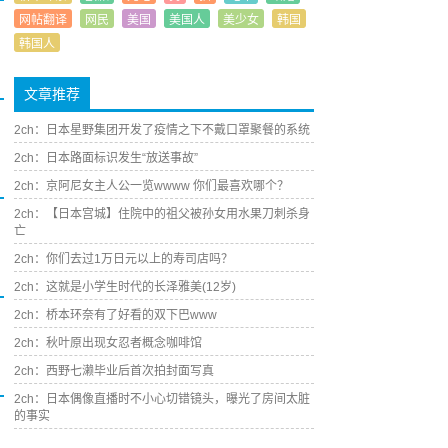
网帖翻译
网民
美国
美国人
美少女
韩国
韩国人
文章推荐
2ch：日本星野集团开发了疫情之下不戴口罩聚餐的系统
2ch：日本路面标识发生“放送事故”
2ch：京阿尼女主人公一览wwww 你们最喜欢哪个？
2ch：【日本宫城】住院中的祖父被孙女用水果刀刺杀身
亡
2ch：你们去过1万日元以上的寿司店吗？
2ch：这就是小学生时代的长泽雅美(12岁)
2ch：桥本环奈有了好看的双下巴www
2ch：秋叶原出现女忍者概念咖啡馆
2ch：西野七濑毕业后首次拍封面写真
2ch：日本偶像直播时不小心切错镜头，曝光了房间太脏
的事实