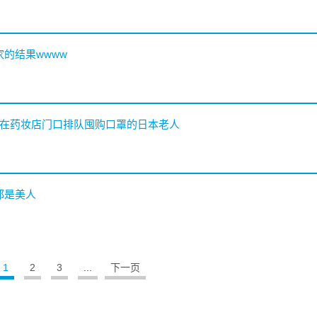
家的结果wwww
时在药妆店门口排队囤购口罩的日本老人
都是美人
1
2
3
...
下一页