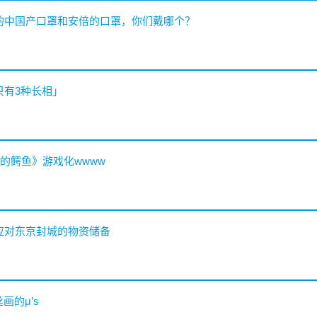
毒的中国产口罩和安倍的口罩，你们戴哪个？
只有3种长相」
死的鳄鱼》游戏化wwww
了应对东京封城的物资储备
丝画的μ’s