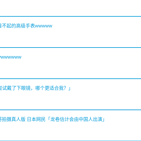
看不起的高级手表wwwww
wwwwww
我尝试戴了下眼镜，哪个更适合我？」
》将拍摄真人版 日本网民「龙卷估计会由中国人出演」