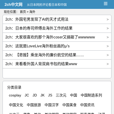
≡
2ch中文网
从日本网民评论看日本和中国
现在位置：
首页
> 海外
2ch：外国宅男发现了AI的天才式用法
>
2ch：日本的寿司师傅去海外工作的结果
>
2ch：大家很喜欢的那个海外coser又搞砸了wwwwww
>
2ch：这就是LoveLive海外粉丝画的μ’s
>
2ch：【悲报】乘坐海外的廉价航空的结果……
>
2ch：来看看外国人背双肩书包的结果www
>
分类目录
cosplay
JC
JD
JK
JS
三次元
中国
中国制造系列
中国文化
中国旅游
中国汉字
中国美食
中国资讯