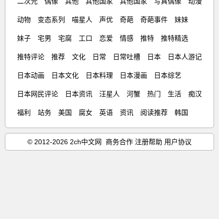
二次元
偶像
其他
其他国家
其他国家
写真偶像
动漫
动物
变态系列
喵星人
声优
奇葩
奇葩事件
妹妹
妹子
宅男
宅腐
工口
恋爱
情感
推特
推特精选
推特评论
推荐
文化
日常
日常吐槽
日本
日本人游记
日本动画
日本文化
日本料理
日本漫画
日本综艺
日本网民评论
日本资讯
汪星人
河蟹
热门
生活
痴汉
福利
站务
美国
腐女
英语
资讯
阅读推荐
韩国
© 2012-2026 2ch中文网
商务合作
注册帮助
用户协议