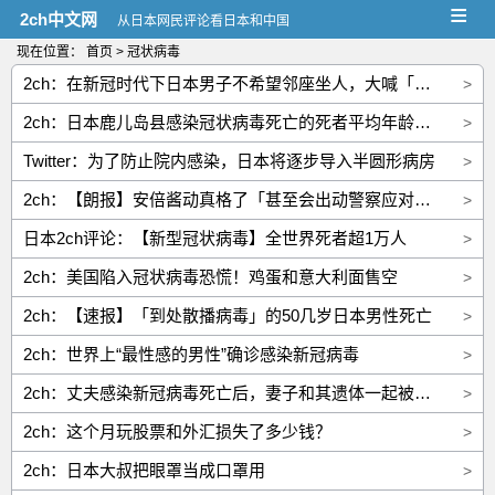
≡
2ch中文网
从日本网民评论看日本和中国
现在位置：
首页
> 冠状病毒
2ch：在新冠时代下日本男子不希望邻座坐人，大喊「我有冠状病毒」致列车停运→被逮捕后核酸检测为阳性
>
2ch：日本鹿儿岛县感染冠状病毒死亡的死者平均年龄为87.2岁w日本网民：拯救人类的病毒
>
Twitter：为了防止院内感染，日本将逐步导入半圆形病房
>
2ch：【朗报】安倍酱动真格了「甚至会出动警察应对外出的人」
>
日本2ch评论：【新型冠状病毒】全世界死者超1万人
>
2ch：美国陷入冠状病毒恐慌！鸡蛋和意大利面售空
>
2ch：【速报】「到处散播病毒」的50几岁日本男性死亡
>
2ch：世界上“最性感的男性”确诊感染新冠病毒
>
2ch：丈夫感染新冠病毒死亡后，妻子和其遗体一起被隔离在家中[意大利]
>
2ch：这个月玩股票和外汇损失了多少钱？
>
2ch：日本大叔把眼罩当成口罩用
>