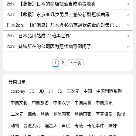
2ch：【悲报】日本的商店把酒当成消毒液卖
>
2ch：【悲报】东京90几岁男员工感染新型冠状病毒
>
日本2ch：【好消息】乃木坂46防范冠状病毒的对策已经万无一失了
>
2ch：日本品川站成了“暗黑世界”
>
2ch：妹妹所在的公司因为冠状病毒倒闭了
>
1
2
下一页
分类目录
cosplay
JC
JD
JK
JS
三次元
中国
中国制造系列
中国文化
中国旅游
中国汉字
中国美食
中国资讯
二次元
偶像
其他
其他国家
其他国家
写真偶像
动漫
动物
变态系列
喵星人
声优
奇葩
奇葩事件
妹妹