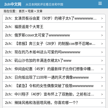
≡
2ch中文网
从日本网民评论看日本和中国
现在位置：
首页
>
宅腐
> 文章
2ch：女演员板谷由夏（50岁）的裙子太h了wwwwwwwww
>
2ch：福原遥是个大胃王
>
2ch：俄罗斯coser太可爱了wwwwwwww
>
2ch：【悲报】奔三女子（28岁）的制服cos惨不忍睹wwww
>
2ch：现在的乃木坂46这么可爱的吗wwwwwww
>
2ch：矶山沙也加的丰满连衣裙太h了www
>
2ch：仲间由纪惠（45岁）的最新样子比你们想象中糟糕100倍
>
2ch：日向坂出现了1100年一遇的天才偶像wwwwww
>
2ch：【紧急】令和的女性偶像突破了极限wwwwwwww
>
2ch：中川翔子（40岁）宣布怀上了双胞胎，之前有过两次悲伤的经历
>
2ch：辣妹风格和洛丽塔风格，你喜欢哪一个？
>