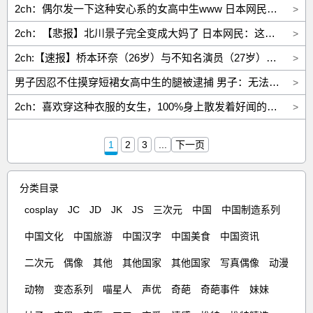
2ch：偶尔发一下这种安心系的女高中生www 日本网民：今日最心动
>
2ch：【悲报】北川景子完全变成大妈了 日本网民：这样更h
>
2ch:【速报】桥本环奈（26岁）与不知名演员（27岁）即将结婚
>
男子因忍不住摸穿短裙女高中生的腿被逮捕 男子：无法抑制触摸的欲望【2ch】
>
2ch：喜欢穿这种衣服的女生，100%身上散发着好闻的味道
>
1
2
3
...
下一页
分类目录
cosplay
JC
JD
JK
JS
三次元
中国
中国制造系列
中国文化
中国旅游
中国汉字
中国美食
中国资讯
二次元
偶像
其他
其他国家
其他国家
写真偶像
动漫
动物
变态系列
喵星人
声优
奇葩
奇葩事件
妹妹