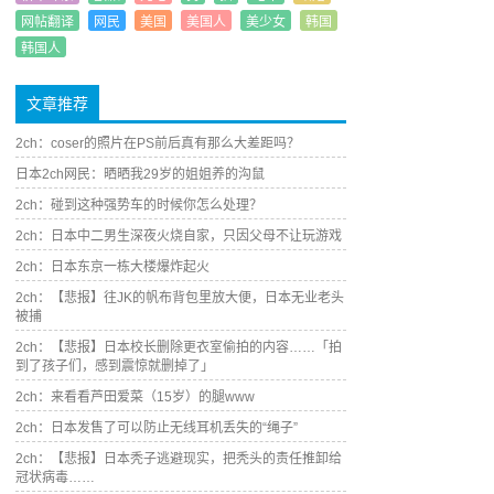
网帖翻译
网民
美国
美国人
美少女
韩国
韩国人
文章推荐
2ch：coser的照片在PS前后真有那么大差距吗？
日本2ch网民：晒晒我29岁的姐姐养的沟鼠
2ch：碰到这种强势车的时候你怎么处理？
2ch：日本中二男生深夜火烧自家，只因父母不让玩游戏
2ch：日本东京一栋大楼爆炸起火
2ch：【悲报】往JK的帆布背包里放大便，日本无业老头
被捕
2ch：【悲报】日本校长删除更衣室偷拍的内容……「拍
到了孩子们，感到震惊就删掉了」
2ch：来看看芦田爱菜（15岁）的腿www
2ch：日本发售了可以防止无线耳机丢失的“绳子”
2ch：【悲报】日本秃子逃避现实，把秃头的责任推卸给
冠状病毒……