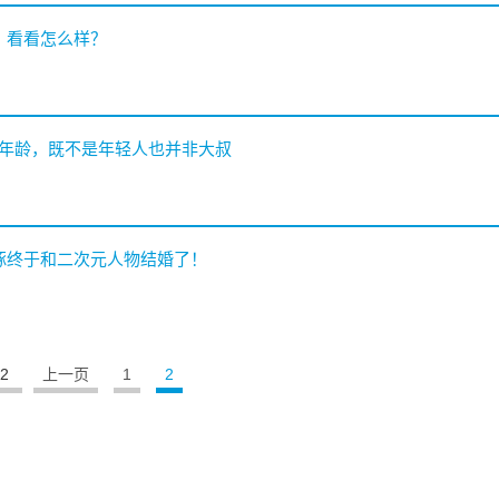
，看看怎么样？
的年龄，既不是年轻人也并非大叔
画豚终于和二次元人物结婚了！
 2
上一页
1
2