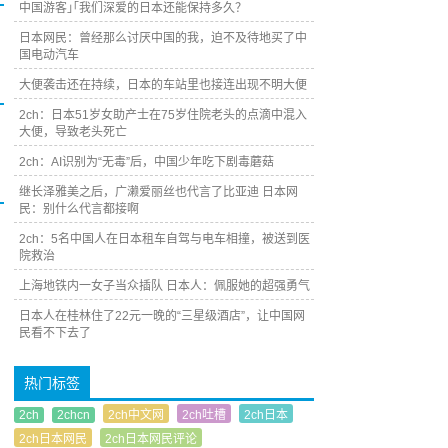
中国游客｣｢我们深爱的日本还能保持多久？
日本网民：曾经那么讨厌中国的我，迫不及待地买了中
国电动汽车
大便袭击还在持续，日本的车站里也接连出现不明大便
2ch：日本51岁女助产士在75岁住院老头的点滴中混入
大便，导致老头死亡
2ch：AI识别为“无毒”后，中国少年吃下剧毒蘑菇
继长泽雅美之后，广濑爱丽丝也代言了比亚迪 日本网
民：别什么代言都接啊
2ch：5名中国人在日本租车自驾与电车相撞，被送到医
院救治
上海地铁内一女子当众插队 日本人：佩服她的超强勇气
日本人在桂林住了22元一晚的“三星级酒店”，让中国网
民看不下去了
热门标签
2ch
2chcn
2ch中文网
2ch吐槽
2ch日本
2ch日本网民
2ch日本网民评论