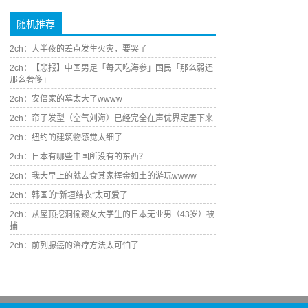
随机推荐
2ch：大半夜的差点发生火灾，要哭了
2ch：【悲报】中国男足「每天吃海参」国民「那么弱还
那么奢侈」
2ch：安倍家的墓太大了wwww
2ch：帘子发型（空气刘海）已经完全在声优界定居下来
2ch：纽约的建筑物感觉太细了
2ch：日本有哪些中国所没有的东西？
2ch：我大早上的就去食其家挥金如土的游玩wwww
2ch：韩国的“新垣结衣”太可爱了
2ch：从屋顶挖洞偷窥女大学生的日本无业男（43岁）被
捕
2ch：前列腺癌的治疗方法太可怕了