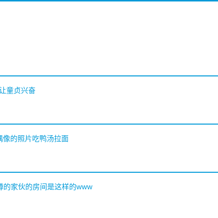
能让童贞兴奋
偶像的照片吃鸭汤拉面
里蹲的家伙的房间是这样的www