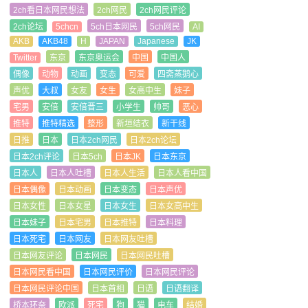
2ch看日本网民想法
2ch网民
2ch网民评论
2ch论坛
5chcn
5ch日本网民
5ch网民
AI
AKB
AKB48
H
JAPAN
Japanese
JK
Twitter
东京
东京奥运会
中国
中国人
偶像
动物
动画
变态
可爱
四斋蒸鹅心
声优
大叔
女友
女生
女高中生
妹子
宅男
安倍
安倍晋三
小学生
帅哥
恶心
推特
推特精选
整形
新垣结衣
新干线
日推
日本
日本2ch网民
日本2ch论坛
日本2ch评论
日本5ch
日本JK
日本东京
日本人
日本人吐槽
日本人生活
日本人看中国
日本偶像
日本动画
日本变态
日本声优
日本女性
日本女星
日本女生
日本女高中生
日本妹子
日本宅男
日本推特
日本料理
日本死宅
日本网友
日本网友吐槽
日本网友评论
日本网民
日本网民吐槽
日本网民看中国
日本网民评价
日本网民评论
日本网民评论中国
日本首相
日语
日语翻译
桥本环奈
欧派
死宅
狗
猫
电车
结婚