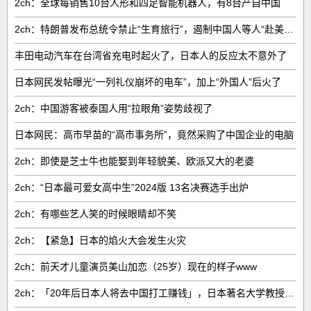
2ch：全球每销售‌10台人形和四足智能机器人‌，有‌8台‌产自中国
2ch：特朗普发布总统令禁止“生育旅行”，遏制中国人等人“赴美生子”
丰田电动汽车在台湾省充电时起火了，日本人的反应太不意外了
日本网民发帖曝光“一列礼仪崩坏的电车”，加上“外国人”后火了
2ch：中国游客被泰国人用“拉眼角”姿势歧视了
日本网民：高市早苗的“高市事务所”，竟然采购了中国企业的电脑
2ch：即使是芝士牛也能娶到年轻貌美、欧派又大的老婆
2ch：“日本最可爱女高中生”2024版 13名决赛选手出炉
2ch：有哪些艺人笑的时候眼睛却不笑
2ch：【紧急】日本的焰火大会发生火灾
2ch：前天才儿童演员美山加恋（25岁）现在的样子www
2ch：「20年后日本人将去中国打工赚钱」，日本著名大学教授、经济学家野口悠纪雄预言