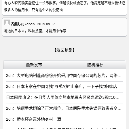
有心人瞬间确实能记住一长串数字，但是很快就会忘了。他肯定是不断去尝试记
很多人的信用卡，只有这个人的没记错
名無し@2chcn
2019.09.17
地道的日本人，科技点歪，才能用来作恶
【返回顶部】
最新发布
随机推荐
2ch：大型电脑制造商纷纷开始采用中国存储公司的芯片，网络右翼将抵制电脑
2ch：日本专家在中国寻找“哆啦A梦”山寨店，一下子找到4家店
日本网民热议：在日华人团体向熊本地震灾区紧急运送超过10吨救援物资
2ch：脑瘤手术切除了正常部位，日本医院手术失误导致患者变成植物人
2ch：桥本环奈意外地身材丰满