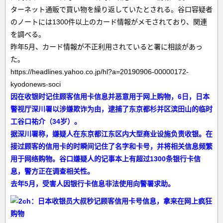
ターネット通販で買い物を繰り返していたとされる。谷口容疑者
のノートには1300件以上のカード情報がメモされており、関連
を調べる。
昨年5月、カード情報が不正利用されていると署に相談があっ
た。
https://headlines.yahoo.co.jp/hl?a=20190906-00000172-
kyodonews-soci
因在收银时记住顾客信用卡信息并恶意用于网上购物，6日，日本
警视厅深川署以涉嫌欺诈为由，逮捕了东京都杉并区滨田山的临时
工谷口祐介（34岁）。
据深川署称，嫌疑人在东京都江东区内大型商业设施负责收银。在
接过顾客的信用卡的时瞬间记住了名字和卡号，并将相关信息频繁
用于网络购物。谷口嫌疑人的记事本上有超过1300条银行卡信
息，警方正在调查相关性。
去年5月，受害人因银行卡信息非法使用向警署求助。