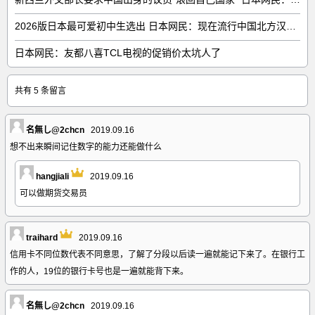
2026版日本最可爱初中生选出 日本网民：现在流行中国北方汉族脸
日本网民：友都八喜TCL电视的促销价太坑人了
共有 5 条留言
名無し@2chcn
2019.09.16
想不出来瞬间记住数字的能力还能做什么
hangjiali
2019.09.16
可以做期货交易员
traihard
2019.09.16
信用卡不同位数代表不同意思，了解了分段以后读一遍就能记下来了。在银行工
作的人，19位的银行卡号也是一遍就能背下来。
名無し@2chcn
2019.09.16