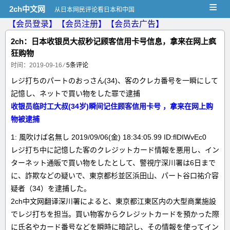
≡
2ch中文网
从日本网民评论看日本和中国
【会员登录】
【会员注册】
【会员去广告】
2ch：日本收银员大叔秒记顾客信用卡号信息，拿来在网上疯
狂购物
时间：2019-09-16
⁄
5条评论
レジ打ちのパートのおっさん(34)、客のクレカ番号を一瞬にして
記憶し、ネットで買い物をした罪で逮捕
收银员临时工大叔(34岁)瞬间记住顾客信用卡号 ，拿来在网上购
物被逮捕
1: 風吹けば名無し 2019/09/06(金) 18:34:05.99 ID:flDIWvEc0
レジ打ち中に記憶した客のクレジットカード情報を悪用し、イン
ターネット通販で買い物をしたとして、警視庁深川署は6日まで
に、詐欺などの疑いで、東京都杉並区浜田山、パート谷口祐介容
疑者（34）を逮捕した。
2ch中文网翻译深川署によると、東京都江東区内の大型商業施設
でレジ打ちを担当。買い物客からクレジットカードを預かった際
に氏名やカード番号などを瞬時に暗記し、その情報を使ってイン