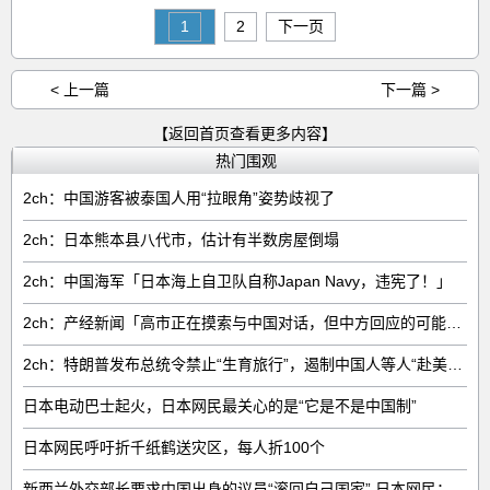
1
2
下一页
< 上一篇
下一篇 >
【返回首页查看更多内容】
热门围观
2ch：中国游客被泰国人用“拉眼角”姿势歧视了
2ch：日本熊本县八代市，估计有半数房屋倒塌
2ch：中国海军「日本海上自卫队自称Japan Navy，违宪了！」
2ch：产经新闻「高市正在摸索与中国对话，但中方回应的可能性很低」
2ch：特朗普发布总统令禁止“生育旅行”，遏制中国人等人“赴美生子”
日本电动巴士起火，日本网民最关心的是“它是不是中国制”
日本网民呼吁折千纸鹤送灾区，每人折100个
新西兰外交部长要求中国出身的议员“滚回自己国家” 日本网民：奇异果滚回原产国