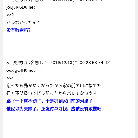
joQ5Ki6D0.net
>>2
バレなかったん？
没有败露吗？
5：風吹けば名無し ： 2019/12/13(金)00:23:58.74 ID：
ooxfgOIH0.net
>>4
蹴ったら動かなくなったから家の前の川に捨てた
行方不明扱いでビラ配ったからバレてないやろ
踢了一下就不动了，于是扔到家门前的河里了
他家以为失踪了，还发传单寻找，应该没有败露吧