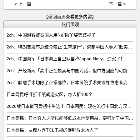
< 上一篇
下一篇 >
【返回首页查看更多内容】
热门围观
2ch：中国游客被泰国人用“拉眼角”姿势歧视了
2ch：特朗普发布总统令禁止“生育旅行”，遏制中国人等人“赴美生子”
2ch：中国海军「日本海上自卫队自称Japan Navy，违宪了！」
2ch：产经新闻「高市正在摸索与中国对话，但中方回应的可能性很低」
2ch：脑瘤手术切除了正常部位，日本医院手术失误导致患者变成植物人
日本网民呼吁折千纸鹤送灾区，每人折100个
2026版日本最可爱初中生选出 日本网民：现在流行中国北方汉族脸
日本网民：日本穷人之所以能够低成本地使用AI，要归功于中国……
日本网民：友都八喜TCL电视的促销价太坑人了