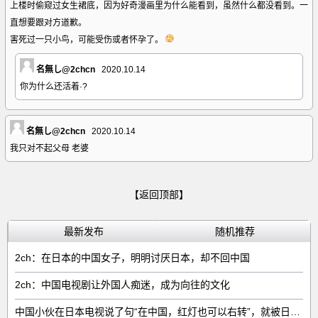
上楼时偷窥过女生裙底，因为好奇漫画里为什么能看到，虽然什么都没看到。一
直想要跟对方道歉。
害死过一只小鸟，可能受伤或者怀孕了。
名無し@2chcn
2020.10.14
你为什么还活着·?
名無し@2chcn
2020.10.14
我只对不起父母 老婆
【返回顶部】
最新发布
随机推荐
2ch：在日本的中国女子，明明讨厌日本，却不回中国
2ch：中国电视剧让外国人痴迷，成为向往的文化
中国小伙在日本电视说了句“在中国，红灯也可以右转”，就被日本人网暴了