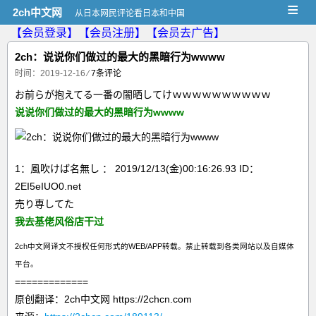
≡
2ch中文网
从日本网民评论看日本和中国
【会员登录】
【会员注册】
【会员去广告】
2ch：说说你们做过的最大的黑暗行为wwww
时间：2019-12-16
⁄
7条评论
お前らが抱えてる一番の闇晒してけｗｗｗｗｗｗｗｗｗｗ
说说你们做过的最大的黑暗行为wwww
1：風吹けば名無し ： 2019/12/13(金)00:16:26.93 ID：
2EI5eIUO0.net
売り専してた
我去基佬风俗店干过
2ch中文网译文不授权任何形式的WEB/APP转载。禁止转载到各类网站以及自媒体
平台。
=============
原创翻译：2ch中文网 https://2chcn.com