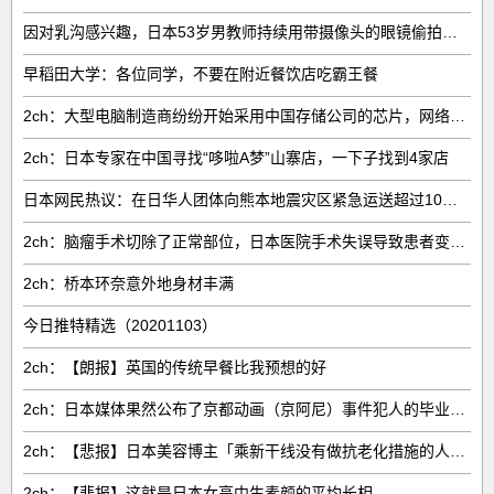
因对乳沟感兴趣，日本53岁男教师持续用带摄像头的眼镜偷拍女子
早稻田大学：各位同学，不要在附近餐饮店吃霸王餐
2ch：大型电脑制造商纷纷开始采用中国存储公司的芯片，网络右翼将抵制电脑
2ch：日本专家在中国寻找“哆啦A梦”山寨店，一下子找到4家店
日本网民热议：在日华人团体向熊本地震灾区紧急运送超过10吨救援物资
2ch：脑瘤手术切除了正常部位，日本医院手术失误导致患者变成植物人
2ch：桥本环奈意外地身材丰满
今日推特精选（20201103）
2ch：【朗报】英国的传统早餐比我预想的好
2ch：日本媒体果然公布了京都动画（京阿尼）事件犯人的毕业文集，已经成为迷之惯例
2ch：【悲报】日本美容博主「乘新干线没有做抗老化措施的人，全部都会老化😅」
2ch：【悲报】这就是日本女高中生素颜的平均长相