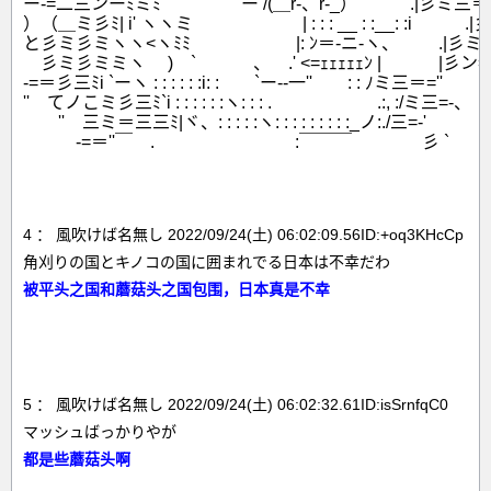
ー-=二三ンーﾐミﾐ　　　　 `ー /(＿r-、r-_）　　　.|彡ミ三＝-
）（＿ミ彡ﾐ| i' ヽヽミ　　　　　　 | : : : __ : :__: :i　　　.|
と彡ミ彡ミヽヽ<ヽﾐﾐ　　　　　　|: ﾝ＝-ニ-ヽ、　　 .|彡ミ三
　彡ミ彡ミミヽ 　)　`　　　 、　.' <=ｪｪｪｪｪﾝ |　　　 |彡ン=-
-=＝彡三ﾐi `ーヽ : : : : : :i: :　　`ー--一''　　: : ﾉミ三＝=''

''　てノこミ彡三ﾐ`i : : : : : :ヽ: : : .　　　　　　.:, :/ミ三=-、

　　''　三ミ＝三三ﾐ|ヾ、: : : : :ヽ: : : : : : : : :_ノ:./三=-'

　　　-=＝''￣　.　　　　　　　　:￣￣￣　　　　彡 `

4 ： 風吹けば名無し 2022/09/24(土) 06:02:09.56ID:+oq3KHcCp
角刈りの国とキノコの国に囲まれでる日本は不幸だわ
被平头之国和蘑菇头之国包围，日本真是不幸
5 ： 風吹けば名無し 2022/09/24(土) 06:02:32.61ID:isSrnfqC0
マッシュばっかりやが
都是些蘑菇头啊