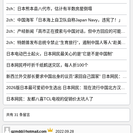
2ch：日本熊本县八代市，估计有半数房屋倒塌
2ch：中国海军「日本海上自卫队自称Japan Navy，违宪了！」
2ch：产经新闻「高市正在摸索与中国对话，但中方回应的可能性很低」
2ch：特朗普发布总统令禁止“生育旅行”，遏制中国人等人“赴美生子”
日本电动巴士起火，日本网民最关心的是“它是不是中国制”
日本网民呼吁折千纸鹤送灾区，每人折100个
新西兰外交部长要求中国出身的议员“滚回自己国家” 日本网民：奇异果滚回原产国
2026版日本最可爱初中生选出 日本网民：现在流行中国北方汉族脸
日本网民：友都八喜TCL电视的促销价太坑人了
共有 31 条留言
gzmdd@hotmail.com
2022.09.28