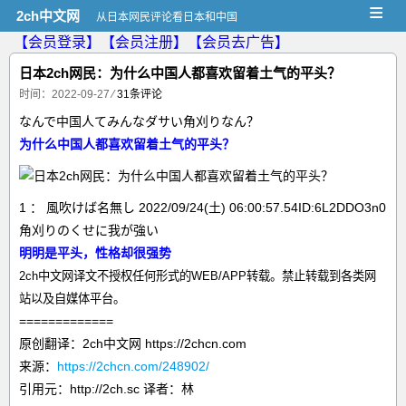
≡
2ch中文网
从日本网民评论看日本和中国
【会员登录】
【会员注册】
【会员去广告】
日本2ch网民：为什么中国人都喜欢留着土气的平头？
时间：2022-09-27
⁄
31条评论
なんで中国人てみんなダサい角刈りなん？
为什么中国人都喜欢留着土气的平头？
1 ： 風吹けば名無し 2022/09/24(土) 06:00:57.54ID:6L2DDO3n0
角刈りのくせに我が強い
明明是平头，性格却很强势
2ch中文网译文不授权任何形式的WEB/APP转载。禁止转载到各类网
站以及自媒体平台。
=============
原创翻译：2ch中文网 https://2chcn.com
来源：
https://2chcn.com/248902/
引用元：http://2ch.sc 译者：林