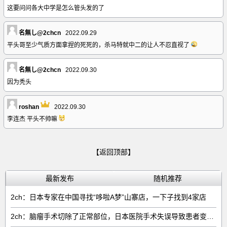
这要问问各大中学是怎么管头发的了
名無し@2chcn
2022.09.29
平头哥至少气质方面拿捏的死死的，杀马特就中二的让人不忍直视了
名無し@2chcn
2022.09.30
因为秃头
roshan
2022.09.30
李连杰 平头不帅嘛
【返回顶部】
最新发布
随机推荐
2ch：日本专家在中国寻找“哆啦A梦”山寨店，一下子找到4家店
2ch：脑瘤手术切除了正常部位，日本医院手术失误导致患者变成植物人