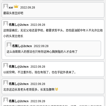
xxr
2022.09.28
蘑菇头很丑好吧
名無し@2chcn
2022.09.28
这倒是确实，无论父母还是学校，都要求剪平头，恐怕是油腻中年人不允许比他
小的头发比他长
名無し@2chcn
2022.09.28
这么自欺欺人的想法也只有你这种心胸狭隘的人才会有了
名無し@2chcn
2022.09.28
以前穷啊，不注重外形。现在有钱了，也在乎起外表来了。
名無し@2chcn
2022.09.28
北京这边长发老头老哥挺多，长发及腰啊
名無し@2chcn
2022.09.28