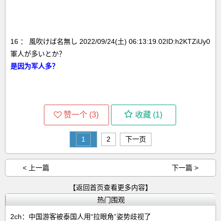
16 ： 風吹けば名無し 2022/09/24(土) 06:13:19.02ID:h2KTZiUy0
軍人が多いとか？
是因为军人多？
赞一个 (
3
)
收藏 (
1
)
1
2
下一页
< 上一篇
下一篇 >
【返回首页查看更多内容】
热门围观
2ch：中国游客被泰国人用“拉眼角”姿势歧视了