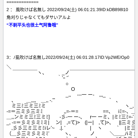
=============
2 ： 風吹けば名無し 2022/09/24(土) 06:01:21.39ID:kDB898l10
角刈りじゃなくてもダサいアルよ
“不剃平头也很土气阿鲁哦”
3：ﾉ虱吹けば名無し2022/09/24(土) 06:01:28.17ID:Vp2WE/Op0
＼

　 ￣￣￣￣￣ヽ、　　　_ノ￣￣￣￣￣￣￣￣￣￣￣￣￣￣
　 　　　　　　　　　｀'ｰ '´

　　　　　　　　　　　　○

　　　　　　　　　　　　　Ｏ

　　　　　　　　　　　　_,, 　---一 ー-　,,,_

　、　　＿,,,,　＿,, -.'"　　　　　　　　　　　`　、

　ミ三ﾐ三ミ三ﾐミ　　　　　　　　　　　　　　　　ヽ_,

-=＝三ミ彡三ミﾐ　　　　 ,,=-＝=　　　　　==、　iﾐ=-、＿

＿,,ンミミ三ﾐ三ミﾐ]　　-彡-一 ー-、　r一 ーミ、|ミﾐ三ﾐ=-'

_, -=＝彡ミ彡ミﾐミ|　 ン|　,=て)>　(|ー|　,て)>、　||三ミ彡＝=
　,彡彡三ミ三ミﾐiレ'~　.|. '　　　　　|　 ヽ　　　`　 |ミ三彡
（＿彡三ミ彡ミミﾐ'　　　ヽ、　　　 ノ　　　＼＿＿ﾉiミ彡