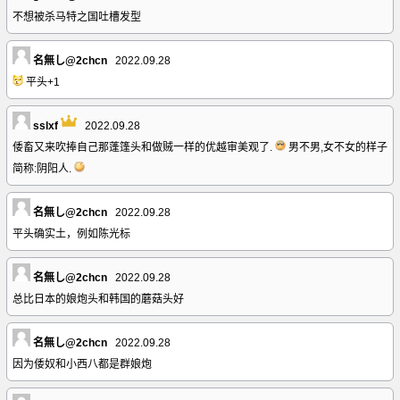
不想被杀马特之国吐槽发型
名無し@2chcn
2022.09.28
平头+1
sslxf
2022.09.28
倭畜又来吹捧自己那蓬篷头和做贼一样的优越审美观了.
男不男,女不女的样子
简称:阴阳人.
名無し@2chcn
2022.09.28
平头确实土，例如陈光标
名無し@2chcn
2022.09.28
总比日本的娘炮头和韩国的蘑菇头好
名無し@2chcn
2022.09.28
因为倭奴和小西八都是群娘炮