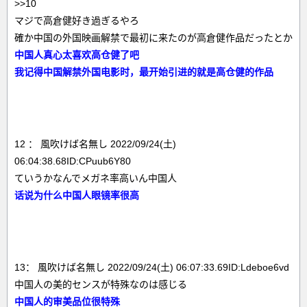
>>10
マジで高倉健好き過ぎるやろ
確か中国の外国映画解禁で最初に来たのが高倉健作品だったとか
中国人真心太喜欢高仓健了吧
我记得中国解禁外国电影时，最开始引进的就是高仓健的作品
12 ： 風吹けば名無し 2022/09/24(土)
06:04:38.68ID:CPuub6Y80
ていうかなんでメガネ率高いん中国人
话说为什么中国人眼镜率很高
13： 風吹けば名無し 2022/09/24(土) 06:07:33.69ID:Ldeboe6vd
中国人の美的センスが特殊なのは感じる
中国人的审美品位很特殊