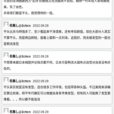
可悲的亚洲圈被西方“支持”的娘炮文化洗脑而不自知，搞得一代年轻人崇尚娘炮
美，失了血性。
兵哥哥们都是平头，我觉得帅的一批。
名無し@2chcn
2022.09.28
平头比杀马特强多了，至少看起来干净清爽，还有考验颜值，现在大部分人其实
不算平头，而是两边剃短，留着上面和一点刘海，这挺好，而去做发型的一般也
是韩流发型
名無し@2chcn
2022.09.28
不想拿来跟日本相提并论档次都不同，日本可是韩流大国有点自觉对自身没有好
处的。
名無し@2chcn
2022.09.28
平头其实就是没有发型，适合很多工作环境，包括带各种头盔。不过美观来讲确
实算比较差，和平年代确实可以根据自身条件换发型，但有的人可能换了发型更
难看。。。所以都不能盲目
名無し@2chcn
2022.09.29