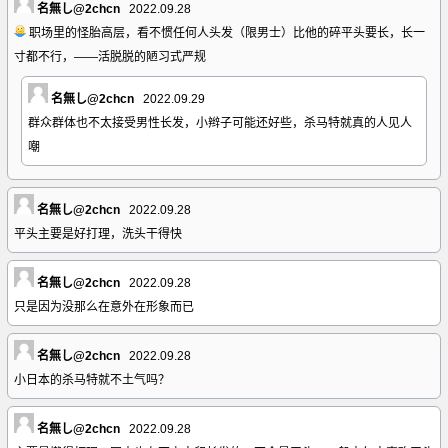
名無し@2chcn
2022.09.28
职场里的怪胎高层，看不惯任何人头发（限男士）比他的碎平头要长，长一
寸都不行，——活脱脱的陋习式严规
名無し@2chcn
2022.09.29
群众群体也不太接受男性长发，小辫子可能还好些，杀马特就真的人见人
嘲
名無し@2chcn
2022.09.28
平头主要是好打理，洗头干得快
名無し@2chcn
2022.09.28
只是因为没那么在意外在形象而已
名無し@2chcn
2022.09.28
小日本的杀马特就不土气吗？
名無し@2chcn
2022.09.28