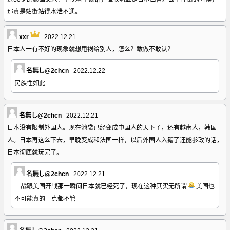
那真是站街站得水泄不通。
xxr
2022.12.21
日本人一有不好的现象就想甩锅给别人，怎么？敢做不敢认？
名無し@2chcn
2022.12.22
民族性如此
名無し@2chcn
2022.12.21
日本没有限制外国人。现在池袋已经变成中国人的天下了，还有越南人，韩国
人。日本再这么下去，早晚变成和法国一样，以后外国人入籍了还能参政的话，
日本彻底就玩完了。
名無し@2chcn
2022.12.21
二战跟美国开战那一瞬间日本就已经死了，现在这种其实无所谓
美国也
不可能真的一点都不管