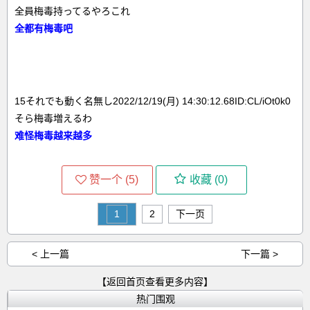
全員梅毒持ってるやろこれ
全都有梅毒吧
15それでも動く名無し2022/12/19(月) 14:30:12.68ID:CL/iOt0k0
そら梅毒増えるわ
难怪梅毒越来越多
赞一个 (
5
)
收藏 (
0
)
1
2
下一页
< 上一篇
下一篇 >
【返回首页查看更多内容】
热门围观