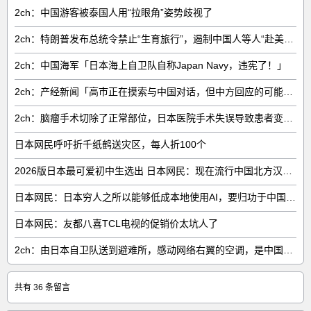
2ch：中国游客被泰国人用“拉眼角”姿势歧视了
2ch：特朗普发布总统令禁止“生育旅行”，遏制中国人等人“赴美生子”
2ch：中国海军「日本海上自卫队自称Japan Navy，违宪了！」
2ch：产经新闻「高市正在摸索与中国对话，但中方回应的可能性很低」
2ch：脑瘤手术切除了正常部位，日本医院手术失误导致患者变成植物人
日本网民呼吁折千纸鹤送灾区，每人折100个
2026版日本最可爱初中生选出 日本网民：现在流行中国北方汉族脸
日本网民：日本穷人之所以能够低成本地使用AI，要归功于中国……
日本网民：友都八喜TCL电视的促销价太坑人了
2ch：由日本自卫队送到避难所，感动网络右翼的空调，是中国制的……
共有 36 条留言