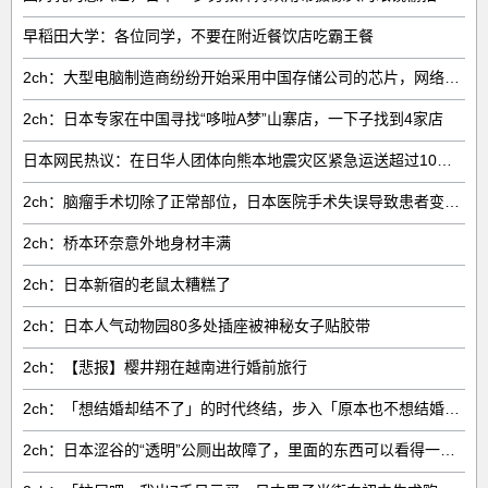
早稻田大学：各位同学，不要在附近餐饮店吃霸王餐
2ch：大型电脑制造商纷纷开始采用中国存储公司的芯片，网络右翼将抵制电脑
2ch：日本专家在中国寻找“哆啦A梦”山寨店，一下子找到4家店
日本网民热议：在日华人团体向熊本地震灾区紧急运送超过10吨救援物资
2ch：脑瘤手术切除了正常部位，日本医院手术失误导致患者变成植物人
2ch：桥本环奈意外地身材丰满
2ch：日本新宿的老鼠太糟糕了
2ch：日本人气动物园80多处插座被神秘女子贴胶带
2ch：【悲报】樱井翔在越南进行婚前旅行
2ch：「想结婚却结不了」的时代终结，步入「原本也不想结婚」的时代
2ch：日本涩谷的“透明”公厕出故障了，里面的东西可以看得一清二楚