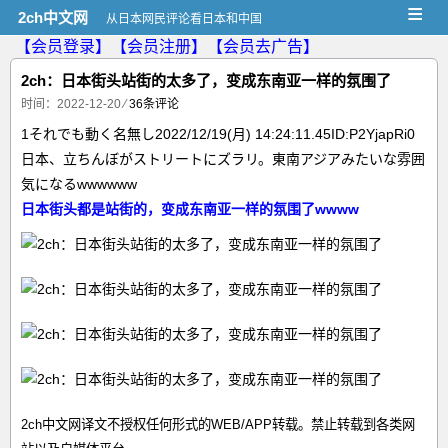
≡
2ch中文网
从日本网民评论看日本和中国
【会员登录】
【会员注册】
【会员去广告】
2ch：日本街头站街的太多了，变成东南亚一样的氛围了
时间：2022-12-20
⁄
36条评论
1それでも動く名無し2022/12/19(月) 14:24:11.45ID:P2YjapRi0
日本、立ちんぼがストリートにズラリ。東南アジアみたいな雰囲
気になるwwwwww
日本街头都是站街的，变成东南亚一样的氛围了wwww
2ch中文网译文不授权任何形式的WEB/APP转载。禁止转载到各类网