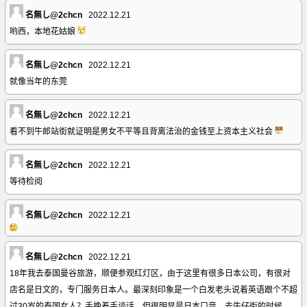
名無し@2chcn
2022.12.21
哟西，本地花姑娘
名無し@2chcn
2022.12.21
就像当年的东莞
名無し@2chcn
2022.12.21
看不到牛郎站街就证明是男女不平等且背离法治的金钱至上资本主义社会
名無し@2chcn
2022.12.21
等待检阅
名無し@2chcn
2022.12.21
名無し@2chcn
2022.12.21
18年我去泰国曼谷旅游，顺便参观红灯区，由于这里有很多日本公司，有很对
店名是日文的，专门服务日本人。最深刻印象是一个白发老头说着英语跟个不超
过30岁的泰国女人？手挽着手谈话，但很明显是日本口音。去牛仔街的时候，