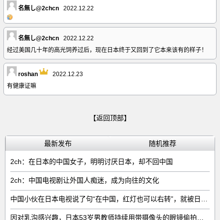
名無し@2chcn
2022.12.22
名無し@2chcn
2022.12.22
经过美国几十年的高光饲养过后，现在日本终于又回到了它本来该有的样子！
roshan
2022.12.23
有健康证嘛
【返回顶部】
最新发布
随机推荐
2ch：在日本的中国女子，明明讨厌日本，却不回中国
2ch：中国电视剧让外国人痴迷，成为向往的文化
中国小伙在日本电视说了句“在中国，红灯也可以右转”，就被日本人网暴了
因对乳沟感兴趣，日本53岁男教师持续用带摄像头的眼镜偷拍女子