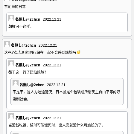
东朝鲜的日常
名無し@2chcn
2022.12.21
朝鲜可不这样。
名無し@2chcn
2022.12.21
这些心知肚明的同行站在一起不会感到尴尬吗
名無し@2chcn
2022.12.21
都干这一行了还怕尴尬？
名無し@2chcn
2022.12.21
不是干，是人为逼迫驱使，日本就是个包装成所谓民主自由平等的奴
隶制社会。
名無し@2chcn
2022.12.21
当没钱吃饭，随时可能饿死时，出来卖就没什么可尴尬的了。