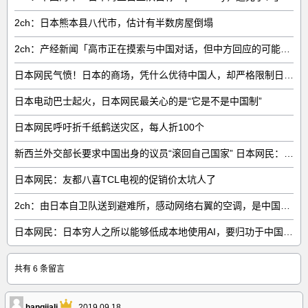
2ch：日本熊本县八代市，估计有半数房屋倒塌
2ch：产经新闻「高市正在摸索与中国对话，但中方回应的可能性很低」
日本网民气愤！日本的商场，凭什么优待中国人，却严格限制日本人
日本电动巴士起火，日本网民最关心的是“它是不是中国制”
日本网民呼吁折千纸鹤送灾区，每人折100个
新西兰外交部长要求中国出身的议员“滚回自己国家” 日本网民：奇异果滚回原产国
日本网民：友都八喜TCL电视的促销价太坑人了
2ch：由日本自卫队送到避难所，感动网络右翼的空调，是中国制的……
日本网民：日本穷人之所以能够低成本地使用AI，要归功于中国……
共有 6 条留言
hangjiali
2019.09.18