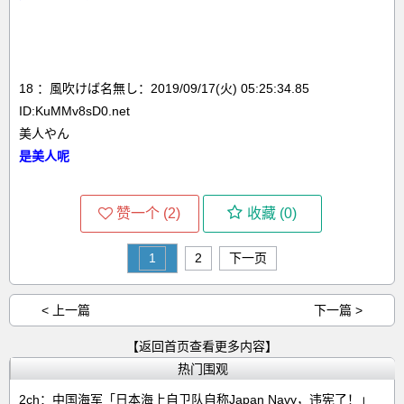
18 ：風吹けば名無し：2019/09/17(火) 05:25:34.85
ID:KuMMv8sD0.net
美人やん
是美人呢
赞一个 (
2
)
收藏 (
0
)
1
2
下一页
< 上一篇
下一篇 >
【返回首页查看更多内容】
热门围观
2ch：中国海军「日本海上自卫队自称Japan Navy，违宪了！」