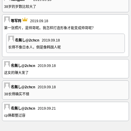
38岁的岁数比较大了
等军阵
2019.09.18
第一张照片，是帅哥呢。我怎样打造形象才能变成帅哥呢？
名無し@2chcn
2019.09.18
长得不像日本人，倒是像韩国人呢
名無し@2chcn
2019.09.18
这女的赚大发了
名無し@2chcn
2019.09.18
38长得确实不错
名無し@2chcn
2019.09.21
cp俩都整过容