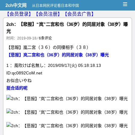
≡
2ch中文网
从日本网民评论看日本和中国
【会员登录】
【会员注册】
【会员去广告】
2ch：【悲报】“岚”二宫和也（36岁）的同居对象（38岁）曝
光
时间：2019-09-18
⁄
6条评论
【悲報】嵐二宮（３６）の同棲相手（３８）
【悲报】岚二宫和也（36岁）的同居对象（38岁）曝光
1 ：風吹けば名無し：2019/09/17(火) 05:18:18.13
ID:qc0892CoM.net
お似合いやね
挺合适的呢