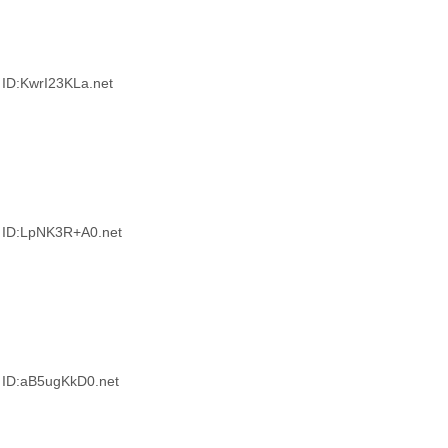
:KwrI23KLa.net
D:LpNK3R+A0.net
D:aB5ugKkD0.net