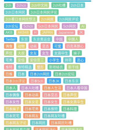
2ch
2chcn
2ch中文网
2ch吐槽
2ch日本
2ch日本网民
2ch日本网民评论
2ch看日本网民想法
2ch网民
2ch网民评论
2ch论坛
5chcn
5ch日本网民
5ch网民
AI
AKB
AKB48
H
JAPAN
Japanese
JK
Twitter
东京
东京奥运会
中国
中国人
偶像
动物
动画
变态
可爱
四斋蒸鹅心
声优
大叔
女友
女生
女高中生
妹子
宅男
安倍
安倍晋三
小学生
帅哥
恶心
推特
推特精选
整形
新垣结衣
新干线
日推
日本
日本2ch网民
日本2ch论坛
日本2ch评论
日本5ch
日本JK
日本东京
日本人
日本人吐槽
日本人生活
日本人看中国
日本偶像
日本动画
日本变态
日本声优
日本女性
日本女星
日本女生
日本女高中生
日本妹子
日本宅男
日本推特
日本料理
日本死宅
日本网友
日本网友吐槽
日本网友评论
日本网民
日本网民吐槽