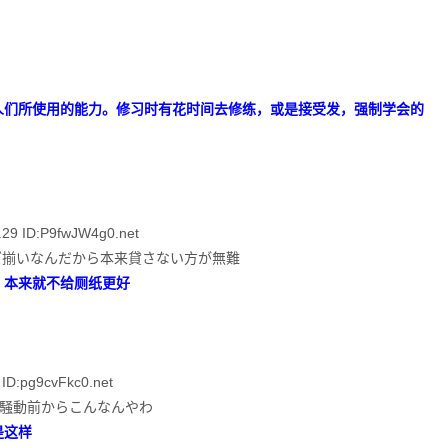
人们所使用的能力。修习时有花时间去修练，或是接受发，强制学会的
 ID:P9fwJW4g0.net
ズ揃いなんだから本来貸さない方が無難
，本来就不给厕纸更好
:pg9cvFkc0.net
ら騒動前からこんなんやわ
是这样