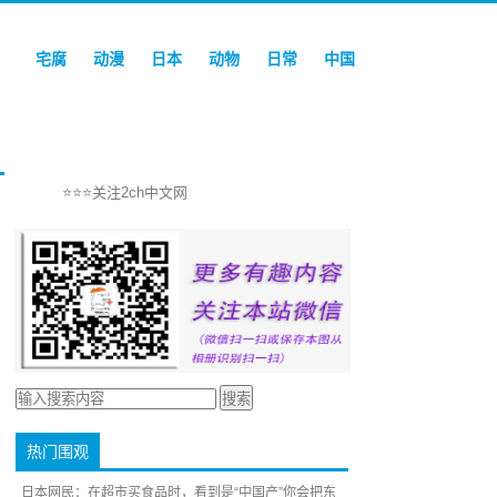
宅腐
动漫
日本
动物
日常
中国
⭐⭐⭐关注2ch中文网
热门围观
日本网民：在超市买食品时，看到是“中国产”你会把东