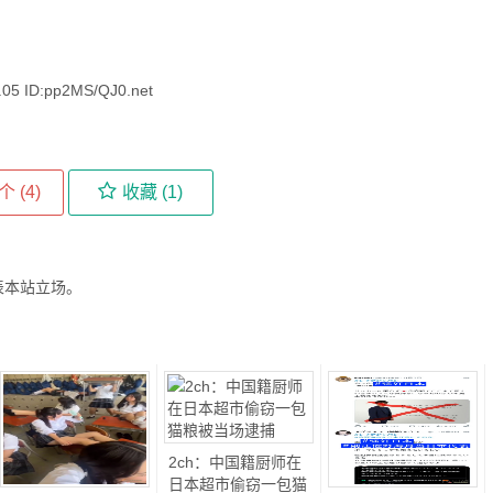
 ID:pp2MS/QJ0.net
个 (
4
)
收藏 (
1
)
表本站立场。
2ch：中国籍厨师在
日本超市偷窃一包猫