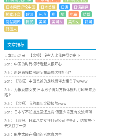
日本网民看中国
日本网民评价
日本网民评论
日本网民评论中国
日本首相
日语
日语翻译
桥本环奈
欧派
死宅
狗
猫
电车
结婚
网帖翻译
网民
美国
美国人
美少女
韩国
韩国人
文章推荐
日本2ch网民：【悲报】没有人比我住得更乡下
2ch：中国的时尚模特看起来很开心
2ch：新建独幢楼房房间布局成这样如何？
2ch：【悲报】中国爸爸的足球踢得太粗鲁了wwww
2ch：为报复前女友 日本男子将对方裸体照片打印出来扔
路上
2ch：【悲报】我的血压突破极限www
2ch：日本军不知道是强还是弱 但至少肯定有交流障碍
2ch：【悲报】日本八旬女性打完疫苗准备走，结果被带
去又打了一次
2ch：麻生太郎在福冈的老家真厉害