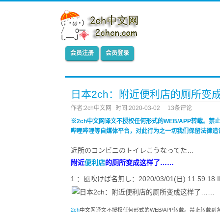
会员注册
会员登录
日本2ch：附近便利店的厕所变
作者:2ch中文网
时间:2020-03-02
13条评论
※2ch中文网译文不授权任何形式的WEB/APP转载。
哔哩哔哩等自媒体平台，对此行为之一切我们保留法律追
近所のコンビニのトイレこうなってた…
附近
便利店
的厕所变成这样了……
1 ：風吹けば名無し：2020/03/01(日) 11:59:18 ID
2ch
中文网译文不授权任何形式的WEB/APP转载。禁止转载