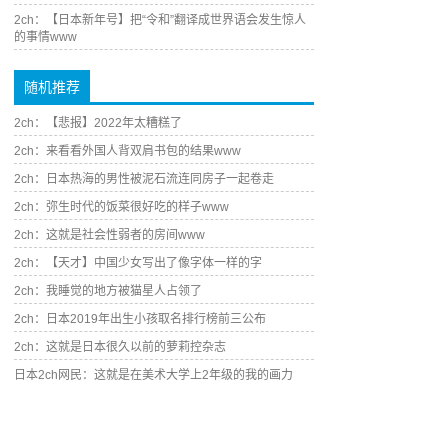
2ch：【日本新年号】把“令和”翻译成世界语会发生惊人
的事情www
随机推荐
2ch：【悲报】2022年太糟糕了
2ch：来看看外国人背双肩书包的结果www
2ch：日本热海的男性被泥石流连同房子一起卷走
2ch：弥生时代的饭菜很好吃的样子www
2ch：这就是社会性弱者的房间www
2ch：【天才】中国少女写出了像字体一样的字
2ch：我睡觉的地方被猫星人占领了
2ch：日本2019年出生小孩取名排行榜前三公布
2ch：这就是日本很久以前的萝莉控杂志
日本2ch网民：这就是在美术大学上2年级的我的画力