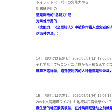
トイレットペーパーの念能力やろ
対蜘蛛専用の
这是厕纸的“念能力”吧
对蜘蛛专用的
（念能力，《全职猎人》中被称作猎人或念者的
这两种方法。）
14 ：風吹けば名無し：2020/03/01(日) 12:05:09.29
それでなくてもコンビニに群がる人種なんてク
就算不这样做，跑到便利店的人种也都是些垃圾
15 ：風吹けば名無し：2020/03/01(日) 12:06:16 ID
2ch中文网翻译ワイの住む地域は民度最悪やか
我生活的地区素质很差，在抢购厕纸骚动之前就