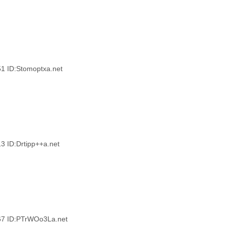
ID:Stomoptxa.net
D:Drtipp++a.net
 ID:PTrWOo3La.net