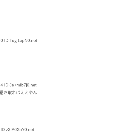
ID:Tuyj1epN0.net
ID:Je+mIb7j0.net
で巻き取ればええやん
:z3fA0XbY0.net