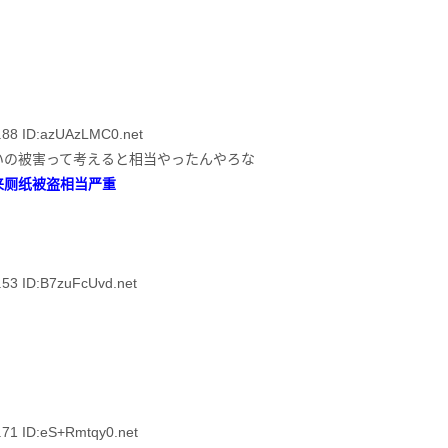
8 ID:azUAzLMC0.net
いの被害って考えると相当やったんやろな
来厕纸被盗相当严重
 ID:B7zuFcUvd.net
 ID:eS+Rmtqy0.net