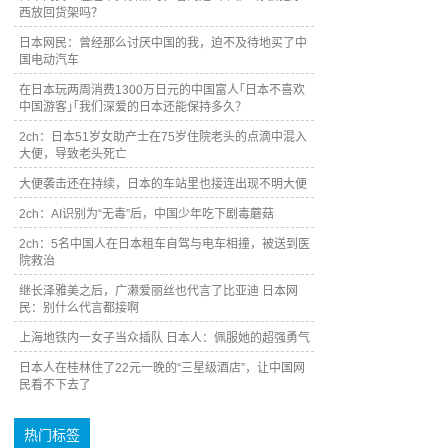
西放回货架吗？
日本网民：曾经那么讨厌中国的我，迫不及待地买了中
国电动汽车
在日本玩两周消费1300万日元的中国富人｢日本不喜欢
中国游客｣｢我们深爱的日本还能保持多久？
2ch：日本51岁女助产士在75岁住院老头的点滴中混入
大便，导致老头死亡
大便袭击还在持续，日本的车站里也接连出现不明大便
2ch：AI识别为“无毒”后，中国少年吃下剧毒蘑菇
2ch：5名中国人在日本租车自驾与电车相撞，被送到医
院救治
继长泽雅美之后，广濑爱丽丝也代言了比亚迪 日本网
民：别什么代言都接啊
上海地铁内一女子当众插队 日本人：佩服她的超强勇气
日本人在桂林住了22元一晚的“三星级酒店”，让中国网
民看不下去了
热门标签