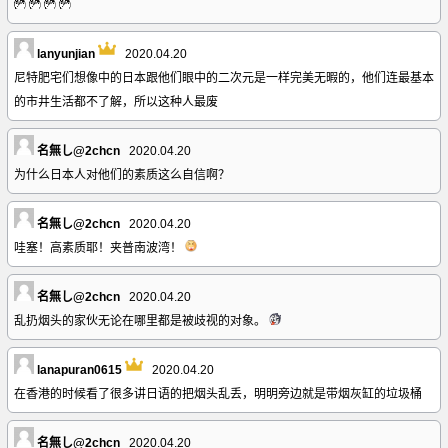
lanyunjian
2020.04.20
尼特肥宅们想像中的日本跟他们眼中的二次元是一样完美无暇的，他们连最基本
的市井生活都不了解，所以这种人最废
名無し@2chcn
2020.04.20
为什么日本人对他们的素质这么自信啊？
名無し@2chcn
2020.04.20
哇塞！高素质耶！夹普南波湾！
名無し@2chcn
2020.04.20
乱扔烟头的家伙无论在哪里都是被歧视的对象。
lanapuran0615
2020.04.20
在香港的时候看了很多讲日语的把烟头乱丢，明明旁边就是带烟灰缸的垃圾桶
名無し@2chcn
2020.04.20