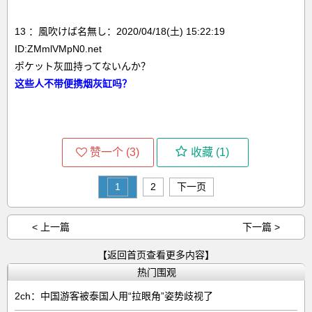
13 ：風吹けば名無し：2020/04/18(土) 15:22:19
ID:ZMmlVMpN0.net
ポケット灰皿持ってないんか？
这些人不带便携烟灰缸吗？
赞一个 (
3
)
收藏 (
1
)
1
2
下一页
< 上一篇
下一篇 >
【返回首页查看更多内容】
热门围观
2ch：中国游客被泰国人用“拉眼角”姿势歧视了