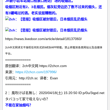
JR新小岩车站南口检票口附近广场的吸烟区。
吸烟区附近有2、3名烟民。烟灰缸旁边扔了数不过来的烟头，还
有3罐喝过的酒。老实说挺糟糕的。
https://news.livedoor.com/article/detail/18137060/
2ch中文网译文不授权任何形式的WEB/APP转载。禁止转载到各类网站以及自媒体
平台。
=============
原创翻译：2ch中文网 https://2chcn.com
来源：
https://2chcn.com/197996
/
引用元：http://2ch.sc 译者：Evan
=============
2 ：風吹けば名無し：2020/04/18(土) 15:20:50 ID:p/0u/3qpd.net
タバコって家で吸えないの？
不能在家抽烟吗？