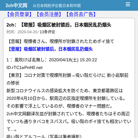
≡
2ch中文网
从日本网民评论看日本和中国
【会员登录】
【会员注册】
【会员去广告】
2ch：【悲报】吸烟区被封锁后，日本烟民乱扔烟头
时间：2020-04-20
⁄
13条评论
【悲報】喫煙者さん、喫煙所が封鎖されたためポイ捨て
【悲报】吸烟区被封锁后，日本烟民乱扔烟头
1 ：風吹けば名無し：2020/04/18(土) 15:20:22
ID:rTC1ePnH0.net
【東京】コロナ対策で喫煙所封鎖→吸い殻だらけに 新小岩駅前
の惨状
新型コロナウイルスの感染拡大を防ぐため、東京都葛飾区は
2020年4月10日から、駅周辺の区指定喫煙所を封鎖している。
その影響で浮上しているのが、喫煙者のマナー問題だ。
2ch中文网翻译灰皿が封鎖されていても、喫煙者たちはその周辺
でいつも通りタバコをスパスパ。吸い殻のポイ捨ても相次いでい
て...。
吸い殻とアルコール（写真は筆者撮影）