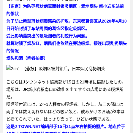
【东京】为防范冠状病毒而封锁吸烟区→满地烟头 新小岩车站前
的惨状
为了防止新型冠状病毒感染的扩散，东京都葛饰区从2020年4月10
日开始封锁了车站周围的葛饰区指定吸烟区。
受此影响最突出的是吸烟者的礼貌行为问题。
就算封锁了烟灰缸，烟民们也依然在旁边吸烟。接连出现乱扔烟头
的情况……
烟头和酒（笔者拍摄）
こちらはJタウンネット編集部が15日の21時頃に撮影したもの。
場所は、JR新小岩駅南口の改札を出てすぐの広場にある喫煙所
だ。
喫煙所付近には、2～3人程度の喫煙者。しかし、灰皿の隣には
両手では数え切れないほどの吸い殻と、飲みかけのお酒が3本ほ
ど捨てられていた。はっきり言って、ひどい状態である。
这是J-TOWN.NET编辑部于15日21点左右拍摄的照片。地点位于