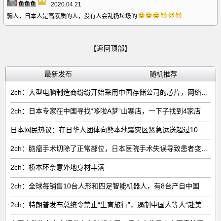
鱼鱼鱼
2020.04.21
骗人，日本人是高素质的人，没有人会乱扔垃圾的
【返回顶部】
最新发布
随机推荐
2ch：大型电脑制造商纷纷开始采用中国存储公司的芯片，网络右翼将抵制电脑
2ch：日本专家在中国寻找“哆啦A梦”山寨店，一下子找到4家店
日本网民热议：在日华人团体向熊本地震灾区紧急运送超过10吨救援物资
2ch：脑瘤手术切除了正常部位，日本医院手术失误导致患者变成植物人
2ch：桥本环奈意外地身材丰满
2ch：全球每销售‌10台人形和四足智能机器人‌，有‌8台‌产自中国
2ch：特朗普发布总统令禁止“生育旅行”，遏制中国人等人“赴美生子”