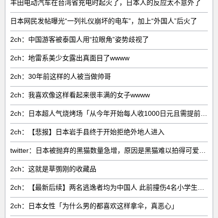
丰田电动汽车在台湾省充电时起火了，日本人的反应太不意外了
日本网民发帖曝光“一列礼仪崩坏的电车”，加上“外国人”后火了
2ch：中国游客被泰国人用“拉眼角”姿势歧视了
2ch：地雷系美少女露出真面目了wwww
2ch：30年前这样的人被当做帅哥
2ch：我喜欢像这样看起来很丰满的女子wwww
2ch：日本超人气烧烤场「从今年开始每人收1000日元且需提前预约」→结果wwww
2ch：【悲报】日本岩手县终于开始拒绝外地人进入
twitter：日本被抛弃的黑猫数量急增，原因是黑猫难以拍得可爱……
2ch：这就是草彅刚的收藏品
2ch：【最新后续】两名逃逸者均为中国人 此前撞伤4名小学生后笑着说对不起然后逃走
2ch：日本女性「为什么男的都喜欢这样拿伞，真恶心」