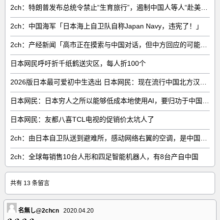
2ch：特朗普发布总统令禁止“生育旅行”，遏制中国人等人“赴美生子”
2ch：中国海军「日本海上自卫队自称Japan Navy，违宪了！」
2ch：产经新闻「高市正在摸索与中国对话，但中方回应的可能性很低」
日本网民呼吁折千纸鹤送灾区，每人折100个
2026版日本最可爱初中生选出 日本网民：现在流行中国北方汉族脸
日本网民：日本穷人之所以能够低成本地使用AI，要归功于中国……
日本网民：友都八喜TCL电视的促销价太坑人了
2ch：由日本自卫队送到避难所，感动网络右翼的空调，是中国制的……
2ch：全球每销售‌10台人形和四足智能机器人‌，有‌8台‌产自中国
共有 13 条留言
名無し@2chcn
2020.04.20