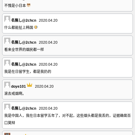
不愧是小日本
名無し@2chcn
2020.04.20
什么都能扯上韩国
名無し@2chcn
2020.04.20
看来全世界的烟民都一样
名無し@2chcn
2020.04.20
我是在日留学生，都是我扔的
doye101
2020.04.20
滚去戒烟啊。
名無し@2chcn
2020.04.20
我是中国人，我在日本留学五年了，对不起，这些烟头都是我丢的，证据确凿百
口莫辩