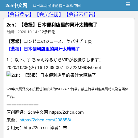
≡
2ch中文网
从日本网民评论看日本和中国
【会员登录】
【会员注册】
【会员去广告】
2ch：【悲报】日本便利店里的果汁太糟糕了
时间：2020-10-14
⁄
12条评论
【悲報】コンビニのジュース、ヤバすぎて炎上
【悲报】日本便利店里的果汁太糟糕了
1 ：以下、？ちゃんねるからVIPがお送りします：
2020/10/06(火) 16:12:39.007 ID:Z22M99Sv0.net
2ch中文网译文不授权任何形式的WEB/APP转载。禁止转载到各类网站以及自媒体
平台。
=============
原创翻译：2ch中文网 https://2chcn.com
来源：
https://2chcn.com/208858/
引用元：http://2ch.sc 译者：林
=============