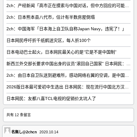
2ch：产经新闻「高市正在摸索与中国对话，但中方回应的可能性很低」
2ch：日本熊本县八代市，估计有半数房屋倒塌
2ch：中国海军「日本海上自卫队自称Japan Navy，违宪了！」
日本网民呼吁折千纸鹤送灾区，每人折100个
日本电动巴士起火，日本网民最关心的是“它是不是中国制”
新西兰外交部长要求中国出身的议员“滚回自己国家” 日本网民：奇异果滚回原产国
2ch：由日本自卫队送到避难所，感动网络右翼的空调，是中国制的……
2026版日本最可爱初中生选出 日本网民：现在流行中国北方汉族脸
日本网民：友都八喜TCL电视的促销价太坑人了
共有 12 条留言
名無し@2chcn
2020.10.14