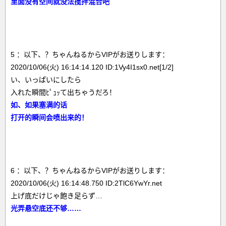
里面没有空间就没法搅拌混合吧
5 ：以下、？ちゃんねるからVIPがお送りします：
2020/10/06(火) 16:14:14.120 ID:1Vy4I1sx0.net[1/2]
い、いっぱいにしたら
入れた瞬間ﾋﾟｭｯて出ちゃうだろ！
如、如果塞满的话
打开的瞬间会喷出来的！
6 ：以下、？ちゃんねるからVIPがお送りします：
2020/10/06(火) 16:14:48.750 ID:2TlC6YwYr.net
上げ底だけじゃ飽き足らず…
光弄悬空底还不够……