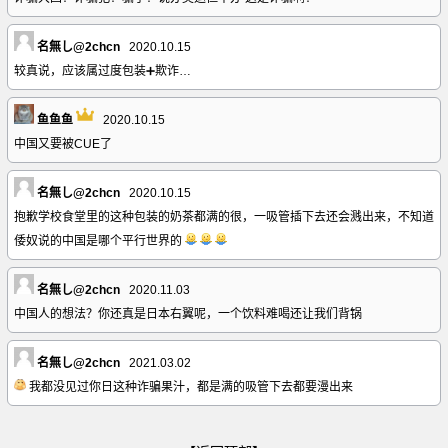
名無し@2chcn
2020.10.15
较真说，应该属过度包装➕欺诈…
鱼鱼鱼
2020.10.15
中国又要被CUE了
名無し@2chcn
2020.10.15
抱歉学校食堂里的这种包装的奶茶都满的很，一吸管插下去还会溅出来，不知道
倭奴说的中国是哪个平行世界的
名無し@2chcn
2020.11.03
中国人的想法？你还真是日本右翼呢，一个饮料难喝还让我们背锅
名無し@2chcn
2021.03.02
我都没见过你日这种诈骗果汁，都是满的吸管下去都要漫出来