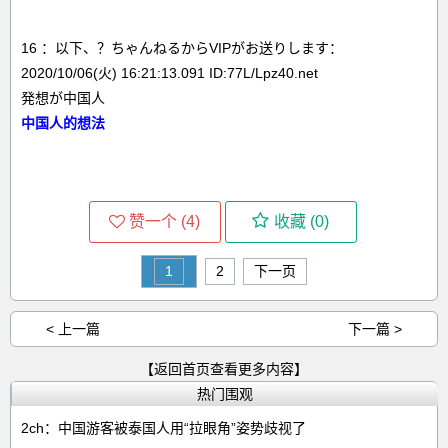
16 ：以下、？ちゃんねるからVIPがお送りします：
2020/10/06(火) 16:21:13.091 ID:77L/Lpz40.net
発想が中国人
中国人的想法
赞一个 (
4
)
收藏 (
0
)
1
2
下一页
< 上一篇
下一篇 >
【返回首页查看更多内容】
热门围观
2ch：中国游客被泰国人用“拉眼角”姿势歧视了