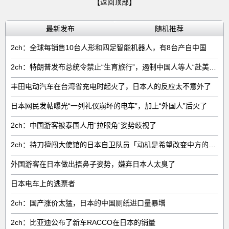
【返回顶部】
最新发布
随机推荐
2ch：全球每销售‌10台人形和四足智能机器人‌，有‌8台‌产自中国
2ch：特朗普发布总统令禁止“生育旅行”，遏制中国人等人“赴美生子”
丰田电动汽车在台湾省充电时起火了，日本人的反应太不意外了
日本网民发帖曝光“一列礼仪崩坏的电车”，加上“外国人”后火了
2ch：中国游客被泰国人用“拉眼角”姿势歧视了
2ch：持刀擅闯大使馆的日本自卫队员「动机是希望改变中方的外交方针」
外国游客在日本做出捂鼻子姿势，嫌弃日本人太臭了
日本电车上的逃票者
2ch：国产涨价太猛，日本的中国厕纸进口量暴增
2ch：比亚迪公布了新车RACCO在日本的销量