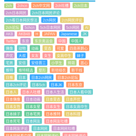
2ch
2chcn
2ch中文网
2ch吐槽
2ch日本
2ch日本网民
2ch日本网民评论
2ch看日本网民想法
2ch网民
2ch网民评论
2ch论坛
5chcn
5ch日本网民
5ch网民
AI
AKB
AKB48
H
JAPAN
Japanese
JK
Twitter
东京
东京奥运会
中国
中国人
偶像
动物
动画
变态
可爱
四斋蒸鹅心
声优
大叔
女友
女生
女高中生
妹子
宅男
安倍
安倍晋三
小学生
帅哥
恶心
推特
推特精选
整形
新垣结衣
新干线
日推
日本
日本2ch网民
日本2ch论坛
日本2ch评论
日本5ch
日本JK
日本东京
日本人
日本人吐槽
日本人生活
日本人看中国
日本偶像
日本动画
日本变态
日本声优
日本女性
日本女星
日本女生
日本女高中生
日本妹子
日本宅男
日本推特
日本料理
日本死宅
日本网友
日本网友吐槽
日本网友评论
日本网民
日本网民吐槽