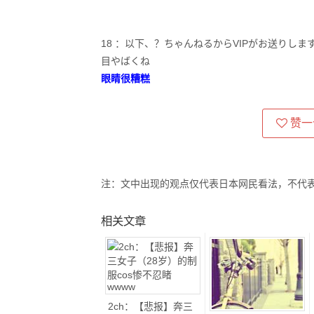
18 ：以下、？ちゃんねるからVIPがお送りします：2020/11
目やばくね
眼睛很糟糕
赞一
注：文中出现的观点仅代表日本网民看法，不代
相关文章
2ch：【悲报】奔三