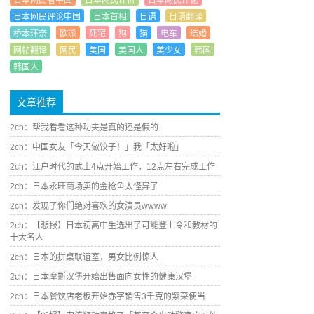
日本网民看中国
日本网民评价
日本网民评论
日本网民评论中国
日本首相
日语
日语翻译
桥本环奈
欧派
死宅
狗
猫
电车
结婚
网帖翻译
网民
美国
美国人
美少女
韩国
韩国人
文章推荐
2ch：帮我看看这种功夫是真的还是假的
2ch：中国女友「今天做饺子！」我「太好啦」
2ch：江户时代的武士4点开始工作，12点左右完成工作
2ch：日本永旺商场卖的金枪鱼太怪异了
2ch：发现了你们绝对喜欢的女演员wwww
2ch：【悲报】日本初高中生选出了可能登上令和教材的
十大名人
2ch：日本的拼桌联谊室，男女比例惊人
2ch：日本摩斯汉堡开始出售面向女性的健康汉堡
2ch：日本餐饮店老板开始赤字销售3千克的紫菜便当