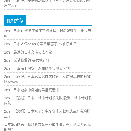
2ch：【朗报】安倍酱动真格了「甚至会出动警察应对外
出的人」
随机推荐
2ch：日本19岁男子偷丁字裤被捕，最后发现失主也是男
的
2ch：日本人气coser的写真集忘了PS被打差评
2ch：最近的日本女演员太可爱了
2ch：试试我做的“美女找茬”！
2ch：日本海上保安厅发布的灵异照太可怕
2ch：【悲报】日本高级烤肉店临时工女店员舔岩盐板被
喷wwww
2ch：日本地震中倒塌的鸟居真悲惨
2ch：【悲报】日本→城市计划很失败 欧洲→城市计划很
成功
2ch：【悲报】日本妹子：电车邻座大叔把头靠在我肩膀
上了
日本2ch网民：我穿着女装在外面徘徊，有什么要咨询我
的吗？