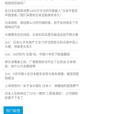
西放回货架吗？
在日本玩两周消费1300万日元的中国富人｢日本不喜欢
中国游客｣｢我们深爱的日本还能保持多久？
日本网民：曾经那么讨厌中国的我，迫不及待地买了中
国电动汽车
大便袭击还在持续，日本的车站里也接连出现不明大便
2ch：日本51岁女助产士在75岁住院老头的点滴中混入
大便，导致老头死亡
2ch：AI识别为“无毒”后，中国少年吃下剧毒蘑菇
继长泽雅美之后，广濑爱丽丝也代言了比亚迪 日本网
民：别什么代言都接啊
2ch：5名中国人在日本租车自驾与电车相撞，被送到医
院救治
上海地铁内一女子当众插队 日本人：佩服她的超强勇气
日本人在桂林住了22元一晚的“三星级酒店”，让中国网
民看不下去了
热门标签