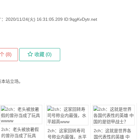
/24(火) 16:31:05.209 ID:9qgKvDytr.net
个 (
8
)
收藏 (
0
)
表本站立场。
2ch：老头被放暑假
2ch：这家回转寿司
2ch：这就是世界各
的曾孙当成了玩具
号称业内最强，水平
国代表性的英雄 中