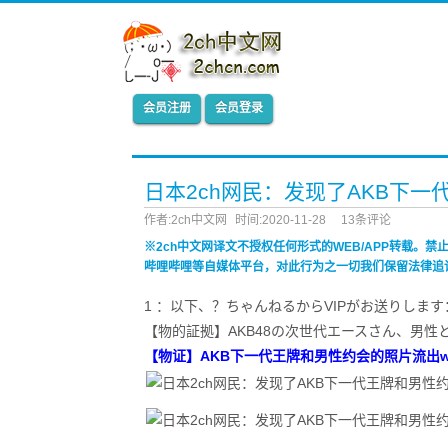
会员注册
会员登录
日本2ch网民：发现了AKB下
作者:2ch中文网
时间:2020-11-28
13条评论
※2ch中文网译文不授权任何形式的WEB/APP转载。
哔哩哔哩等自媒体平台，对此行为之一切我们保留法律追
1 ：以下、？ちゃんねるからVIPがお送りします：2020/11/
【物的証拠】AKB48の次世代エースさん、男
【物证】AKB下一代王牌和男性约会的照片流出w