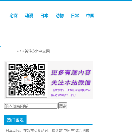
宅腐
动漫
日本
动物
日常
中国
⭐⭐⭐关注2ch中文网
热门围观
日本网民：在超市买食品时，看到是“中国产”你会把东