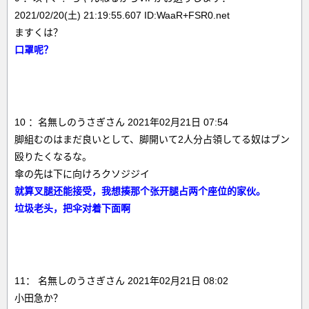
2021/02/20(土) 21:19:55.607 ID:WaaR+FSR0.net
ますくは？
口罩呢？
10 ：名無しのうさぎさん 2021年02月21日 07:54
脚組むのはまだ良いとして、脚開いて2人分占領してる奴はブン
殴りたくなるな。
傘の先は下に向けろクソジジイ
就算叉腿还能接受，我想揍那个张开腿占两个座位的家伙。
垃圾老头，把伞对着下面啊
11： 名無しのうさぎさん 2021年02月21日 08:02
小田急か？