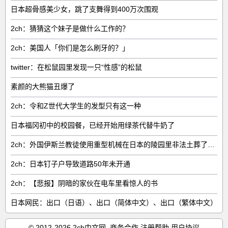
日本超骨感美少女，跳了支舞得到400万次围观
2ch：猜猜这个妹子是做什么工作的？
2ch：美国人「你们是怎么刷牙的？」
twitter：在松鼠园里发现一只“性感”的松鼠
素颜的大熊猫丑爆了
2ch：令和Z世代大学生的发型只有这一种
日本福冈初中的校园餐，已经开始用绿茶代替牛奶了
2ch：外国伊斯兰教徒使用重型机械在日本的陵园里非法土葬了14具尸体
2ch：日本钉子户导致道路50年未开通
2ch：【悲报】阴暗的家伙在电车里看惊人的书
日本网民：出口（日语）、出口（简体中文）、出口（繁体中文）
© 2012-2026 2ch中文网
商务合作
注册帮助
用户协议