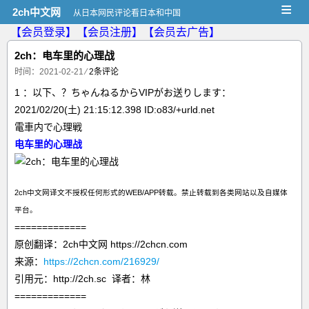
≡
2ch中文网
从日本网民评论看日本和中国
【会员登录】
【会员注册】
【会员去广告】
2ch：电车里的心理战
时间：2021-02-21
⁄
2条评论
1 ：以下、？ちゃんねるからVIPがお送りします：
2021/02/20(土) 21:15:12.398 ID:o83/+urld.net
電車内で心理戦
电车里的心理战
2ch中文网译文不授权任何形式的WEB/APP转载。禁止转载到各类网站以及自媒体
平台。
=============
原创翻译：2ch中文网 https://2chcn.com
来源：
https://2chcn.com/216929/
引用元：http://2ch.sc 译者：林
=============