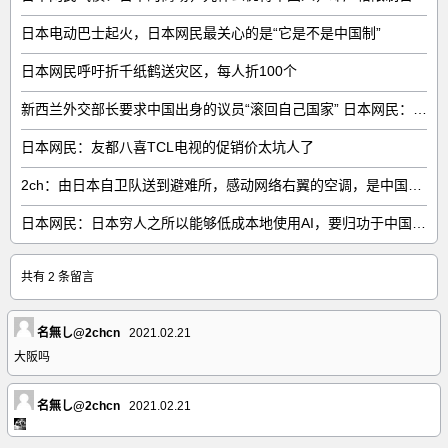
日本电动巴士起火，日本网民最关心的是“它是不是中国制”
日本网民呼吁折千纸鹤送灾区，每人折100个
新西兰外交部长要求中国出身的议员“滚回自己国家” 日本网民：奇异果滚回原产国
日本网民：友都八喜TCL电视的促销价太坑人了
2ch：由日本自卫队送到避难所，感动网络右翼的空调，是中国制的……
日本网民：日本穷人之所以能够低成本地使用AI，要归功于中国……
共有 2 条留言
名無し@2chcn
2021.02.21
大阪吗
名無し@2chcn
2021.02.21