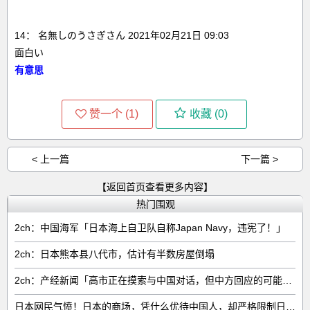
14： 名無しのうさぎさん 2021年02月21日 09:03
面白い
有意思
赞一个 (
1
)
收藏 (
0
)
< 上一篇
下一篇 >
【返回首页查看更多内容】
热门围观
2ch：中国海军「日本海上自卫队自称Japan Navy，违宪了！」
2ch：日本熊本县八代市，估计有半数房屋倒塌
2ch：产经新闻「高市正在摸索与中国对话，但中方回应的可能性很低」
日本网民气愤！日本的商场，凭什么优待中国人，却严格限制日本人