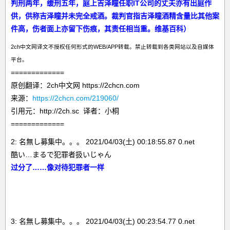
判刑两年，缓刑五年，庭上吉泽瞳任职IT公司的丈夫亦有出庭作
供，供称吉泽瞳并未完全戒酒。裁判官指吉泽瞳酒精含量比其他案
件高，伤者面上亦留下伤痕，其责任相当重。维基百科）
2ch中文网译文不授权任何形式的WEB/APP转载。禁止转载到各类网站以及自媒体
平台。
=============
原创翻译：2ch中文网 https://2chcn.com
来源：
https://2chcn.com/219060/
引用元：http://2ch.sc 译者：小桐
=============
2: 名無し募集中。。。 2021/04/03(土) 00:18:55.87 0.net
酷い…まるで犯罪者扱いじゃん
过分了……像对待犯罪者一样
3: 名無し募集中。。。 2021/04/03(土) 00:23:54.77 0.net