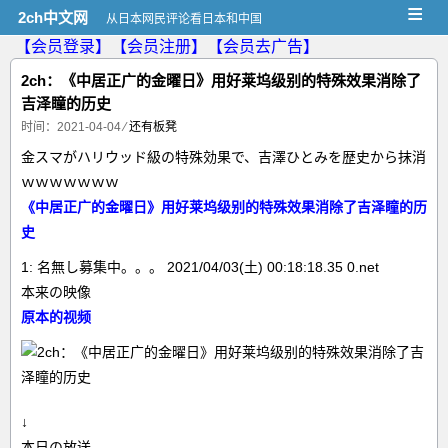
≡
2ch中文网
从日本网民评论看日本和中国
【会员登录】
【会员注册】
【会员去广告】
2ch：《中居正广的金曜日》用好莱坞级别的特殊效果消除了
吉泽瞳的历史
时间：2021-04-04
⁄
还有板凳
金スマがハリウッド級の特殊効果で、吉澤ひとみを歴史から抹消
ｗｗｗｗｗｗｗ
《中居正广的金曜日》用好莱坞级别的特殊效果消除了吉泽瞳的历
史
1: 名無し募集中。。。 2021/04/03(土) 00:18:18.35 0.net
本来の映像
原本的视频
↓
本日の放送