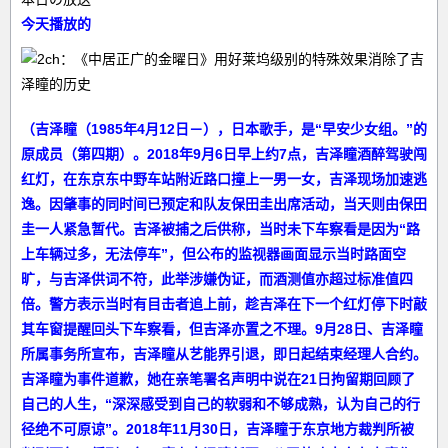
今天播放的
（吉泽瞳（1985年4月12日－），日本歌手，是“早安少女组。”的
原成员（第四期）。2018年9月6日早上约7点，吉泽瞳酒醉驾驶闯
红灯，在东京东中野车站附近路口撞上一男一女，吉泽现场加速逃
逸。因肇事的同时间已预定和队友保田圭出席活动，当天则由保田
圭一人紧急暂代。吉泽被捕之后供称，当时未下车察看是因为“路
上车辆过多，无法停车”，但公布的监视器画面显示当时路面空
旷，与吉泽供词不符，此举涉嫌伪证，而酒测值亦超过标准值四
倍。警方表示当时有目击者追上前，趁吉泽在下一个红灯停下时敲
其车窗提醒回头下车察看，但吉泽亦置之不理。9月28日、吉泽瞳
所属事务所宣布，吉泽瞳从艺能界引退，即日起结束经理人合约。
吉泽瞳为事件道歉，她在亲笔署名声明中说在21日拘留期回顾了
自己的人生，“深深感受到自己的软弱和不够成熟，认为自己的行
径绝不可原谅”。2018年11月30日，吉泽瞳于东京地方裁判所被