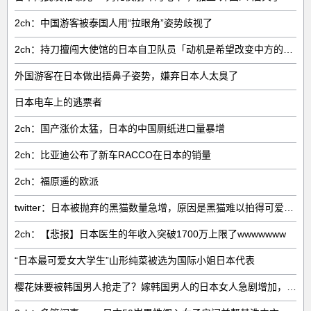
2ch：中国游客被泰国人用“拉眼角”姿势歧视了
2ch：持刀擅闯大使馆的日本自卫队员「动机是希望改变中方的外交方针」
外国游客在日本做出捂鼻子姿势，嫌弃日本人太臭了
日本电车上的逃票者
2ch：国产涨价太猛，日本的中国厕纸进口量暴增
2ch：比亚迪公布了新车RACCO在日本的销量
2ch：福原遥的欧派
twitter：日本被抛弃的黑猫数量急增，原因是黑猫难以拍得可爱……
2ch：【悲报】日本医生的年收入突破1700万上限了wwwwwww
“日本最可爱女大学生”山形纯菜被选为国际小姐日本代表
樱花妹要被韩国男人抢走了？嫁韩国男人的日本女人急剧增加，而嫁日本男人的韩国女人却断崖式减少