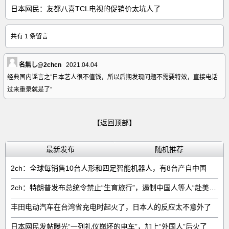
日本网民：友都八喜TCL电视的促销价太坑人了
共有 1 条留言
名無し@2chcn
2021.04.04
经典国内谣言之”日本艺人很不值钱，所以后期发现问题不需要特效，直接电话
过来重录就是了”
【返回顶部】
最新发布
随机推荐
2ch：全球每销售‌10台人形和四足智能机器人‌，有‌8台‌产自中国
2ch：特朗普发布总统令禁止“生育旅行”，遏制中国人等人“赴美生子”
丰田电动汽车在台湾省充电时起火了，日本人的反应太不意外了
日本网民发帖曝光“一列礼仪崩坏的电车”，加上“外国人”后火了