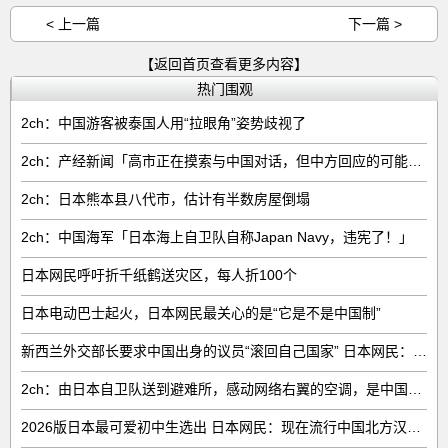
< 上一篇
下一篇 >
【返回首页查看更多内容】
热门围观
2ch：中国游客被泰国人用“拉眼角”姿势歧视了
2ch：产经新闻「高市正在摸索与中国对话，但中方回应的可能性很低」
2ch：日本熊本县八代市，估计有半数房屋倒塌
2ch：中国海军「日本海上自卫队自称Japan Navy，违宪了！」
日本网民呼吁折千纸鹤送灾区，每人折100个
日本电动巴士起火，日本网民最关心的是“它是不是中国制”
新西兰外交部长要求中国出身的议员“滚回自己国家” 日本网民：奇异果滚回原产国
2ch：由日本自卫队送到避难所，感动网络右翼的空调，是中国制的……
2026版日本最可爱初中生选出 日本网民：现在流行中国北方汉族脸