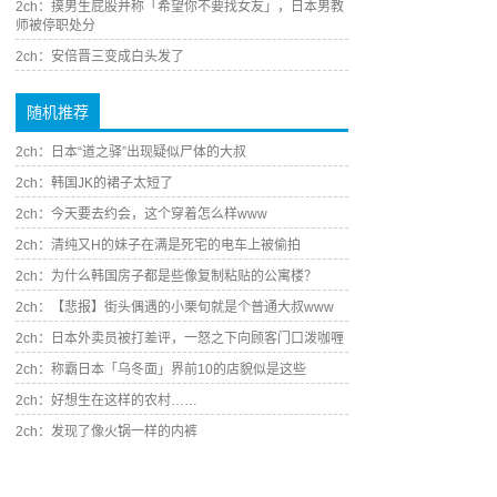
2ch：摸男生屁股并称「希望你不要找女友」，日本男教
师被停职处分
2ch：安倍晋三变成白头发了
随机推荐
2ch：日本“道之驿”出现疑似尸体的大叔
2ch：韩国JK的裙子太短了
2ch：今天要去约会，这个穿着怎么样www
2ch：清纯又H的妹子在满是死宅的电车上被偷拍
2ch：为什么韩国房子都是些像复制粘贴的公寓楼？
2ch：【悲报】街头偶遇的小栗旬就是个普通大叔www
2ch：日本外卖员被打差评，一怒之下向顾客门口泼咖喱
2ch：称霸日本「乌冬面」界前10的店貌似是这些
2ch：好想生在这样的农村……
2ch：发现了像火锅一样的内裤