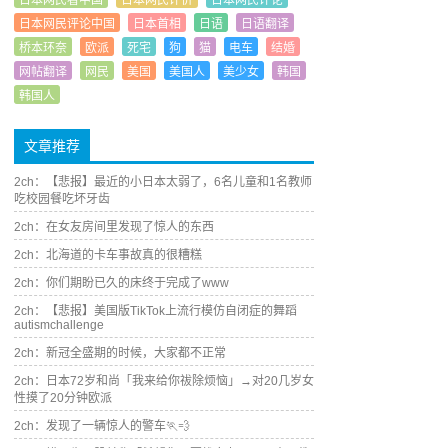
日本网民看中国
日本网民评价
日本网民评论
日本网民评论中国
日本首相
日语
日语翻译
桥本环奈
欧派
死宅
狗
猫
电车
结婚
网帖翻译
网民
美国
美国人
美少女
韩国
韩国人
文章推荐
2ch：【悲报】最近的小日本太弱了，6名儿童和1名教师
吃校园餐吃坏牙齿
2ch：在女友房间里发现了惊人的东西
2ch：北海道的卡车事故真的很糟糕
2ch：你们期盼已久的床终于完成了www
2ch：【悲报】美国版TikTok上流行模仿自闭症的舞蹈
autismchallenge
2ch：新冠全盛期的时候，大家都不正常
2ch：日本72岁和尚「我来给你祓除烦恼」→对20几岁女
性摸了20分钟欧派
2ch：发现了一辆惊人的警车🏃💨