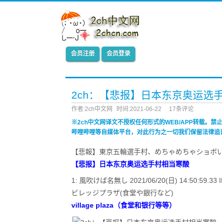
会员注册
会员登录
2ch：【悲报】日本东京奥运选
作者:2ch中文网
时间:2021-06-22
17条评论
※2ch中文网译文不授权任何形式的WEB/APP转载。
哔哩哔哩等自媒体平台，对此行为之一切我们保留法律追
【悲報】東京五輪選手村、めちゃめちゃショボ
【悲报】日本东京奥运选手村相当寒酸
1: 風吹けば名無し 2021/06/20(日) 14:50:59.33 I
ビレッジプラザ(食堂や銀行など)
village plaza（食堂和银行等等）