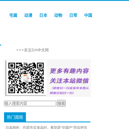
宅腐
动漫
日本
动物
日常
中国
⭐⭐⭐关注2ch中文网
热门围观
日本网民：在超市买食品时，看到是“中国产”你会把东