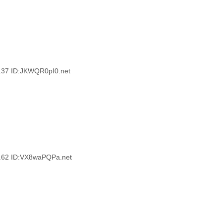
7 ID:JKWQR0pI0.net
2 ID:VX8waPQPa.net