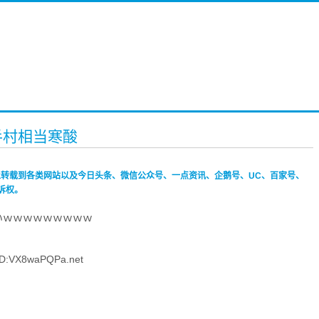
手村相当寒酸
禁止转载到各类网站以及今日头条、微信公众号、一点资讯、企鹅号、UC、百家号、
诉权。
いｗｗｗｗｗｗｗｗｗ
D:VX8waPQPa.net