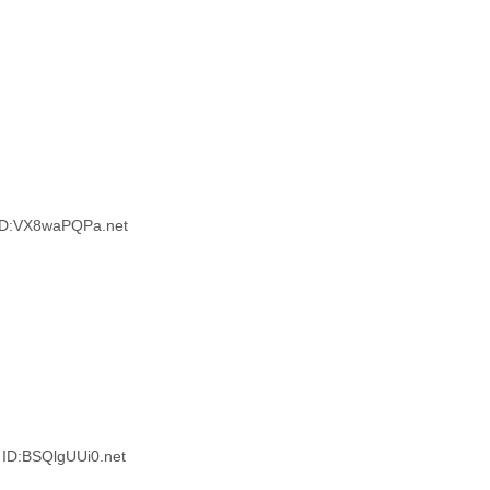
D:VX8waPQPa.net
D:BSQlgUUi0.net