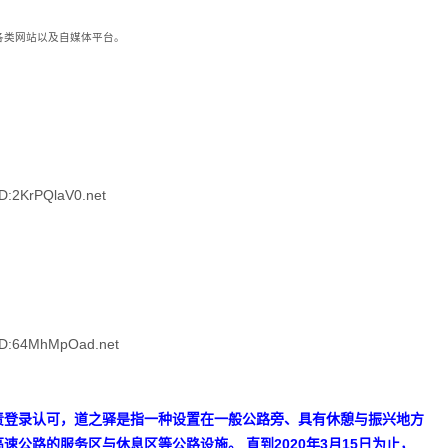
到各类网站以及自媒体平台。
:2KrPQlaV0.net
D:64MhMpOad.net
责登录认可，道之驿是指一种设置在一般公路旁、具有休憩与振兴地方
公路的服务区与休息区等公路设施。 直到2020年3月15日为止，