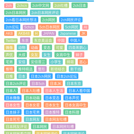
2ch
2chcn
2ch中文网
2ch吐槽
2ch日本
2ch日本网民
2ch日本网民评论
2ch看日本网民想法
2ch网民
2ch网民评论
2ch论坛
5chcn
5ch日本网民
5ch网民
AI
AKB
AKB48
H
JAPAN
Japanese
JK
Twitter
东京
东京奥运会
中国
中国人
偶像
动物
动画
变态
可爱
四斋蒸鹅心
声优
大叔
女友
女生
女高中生
妹子
宅男
安倍
安倍晋三
小学生
帅哥
恶心
推特
推特精选
整形
新垣结衣
新干线
日推
日本
日本2ch网民
日本2ch论坛
日本2ch评论
日本5ch
日本JK
日本东京
日本人
日本人吐槽
日本人生活
日本人看中国
日本偶像
日本动画
日本变态
日本声优
日本女性
日本女星
日本女生
日本女高中生
日本妹子
日本宅男
日本推特
日本料理
日本死宅
日本网友
日本网友吐槽
日本网友评论
日本网民
日本网民吐槽