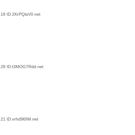
 ID:2KrPQlaV0.net
8 ID:t3MOG7Rdd.net
ID:vrhd9l0IM.net