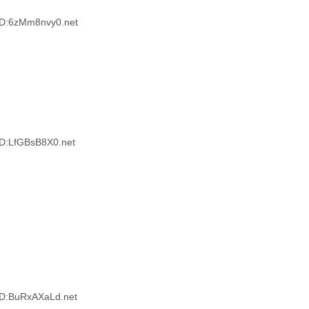
D:6zMm8nvy0.net
:LfGBsB8X0.net
D:BuRxAXaLd.net