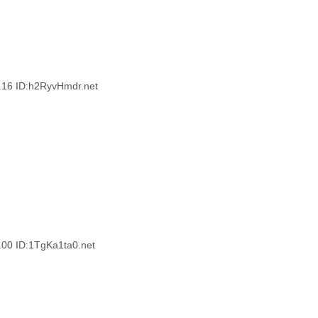
 ID:h2RyvHmdr.net
 ID:1TgKa1ta0.net