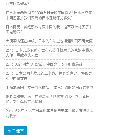
西放回货架吗？
在日本玩两周消费1300万日元的中国富人｢日本不喜欢
中国游客｣｢我们深爱的日本还能保持多久？
日本网民：曾经那么讨厌中国的我，迫不及待地买了中
国电动汽车
大便袭击还在持续，日本的车站里也接连出现不明大便
2ch：日本51岁女助产士在75岁住院老头的点滴中混入
大便，导致老头死亡
2ch：AI识别为“无毒”后，中国少年吃下剧毒蘑菇
2ch：日本公园内发现的上半身尸体身份确定，为45岁
的中国籍女性
上海地铁内一女子当众插队 日本人：佩服她的超强勇气
继长泽雅美之后，广濑爱丽丝也代言了比亚迪 日本网
民：别什么代言都接啊
2ch：5名中国人在日本租车自驾与电车相撞，被送到医
院救治
热门标签