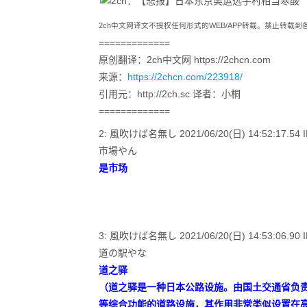
2ch中文网译文不授权任何形式的WEB/APP转载。禁止转载
=============
原创翻译：2ch中文网 https://2chcn.com
来源：
https://2chcn.com/223918/
引用元：http://2ch.sc 译者：小桐
=============
2: 風吹けば名無し 2021/06/20(日) 14:52:17.54 ID
市場やん
是市场
3: 風吹けば名無し 2021/06/20(日) 14:53:06.90 I
道の駅やな
道之驿
（道之驿是一种日本公路设施。由国土交通省负
等综合功能的道路设施，其作用非常类似设置在高速