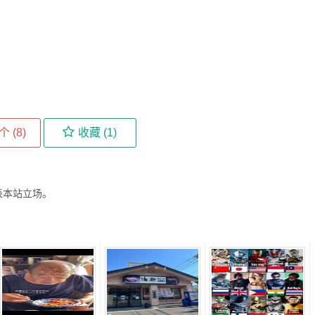
个 (
8
)
收藏 (
1
)
表本站立场。