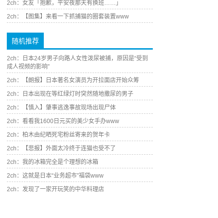
2ch：女友「抱歉，平安夜那天有换班……」
2ch：【图集】来看一下抓捕猫的圈套装置www
随机推荐
2ch：日本24岁男子向路人女性泼尿被捕，原因是“受到
成人视频的影响”
2ch：【朗报】日本著名女演员为开拉面店开始众筹
2ch：日本出现在等红绿灯时突然随地撒尿的男子
2ch：【慎入】肇事逃逸事故现场出现尸体
2ch：看看我1600日元买的美少女手办www
2ch：柏木由纪晒死宅粉丝寄来的贺年卡
2ch：【悲报】外面太冷终于连猫也受不了
2ch：我的冰箱完全是个理想的冰箱
2ch：这就是日本“业务超市”福袋www
2ch：发现了一家开玩笑的中华料理店