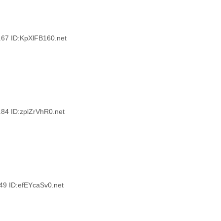
 ID:KpXlFB160.net
 ID:zplZrVhR0.net
ID:efEYcaSv0.net