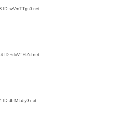
ID:svVmTTgs0.net
ID:+dcVTEIZd.net
D:dbfMLdiy0.net