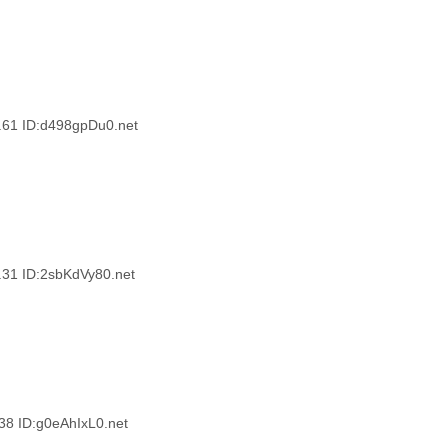
 ID:d498gpDu0.net
 ID:2sbKdVy80.net
ID:g0eAhIxL0.net