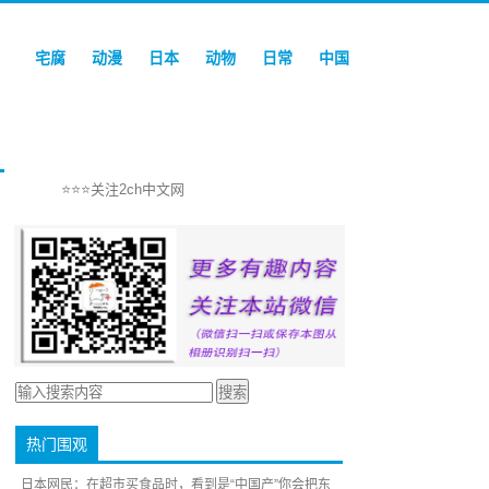
宅腐
动漫
日本
动物
日常
中国
⭐⭐⭐关注2ch中文网
热门围观
日本网民：在超市买食品时，看到是“中国产”你会把东