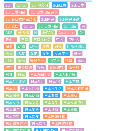
2ch
2chcn
2ch中文网
2ch吐槽
2ch日本
2ch日本网民
2ch日本网民评论
2ch看日本网民想法
2ch网民
2ch网民评论
2ch论坛
5chcn
5ch日本网民
5ch网民
AI
AKB
AKB48
H
JAPAN
Japanese
JK
Twitter
东京
东京奥运会
中国
中国人
偶像
动物
动画
变态
可爱
四斋蒸鹅心
声优
大叔
女友
女生
女高中生
妹子
宅男
安倍
安倍晋三
小学生
帅哥
恶心
推特
推特精选
整形
新垣结衣
新干线
日推
日本
日本2ch网民
日本2ch论坛
日本2ch评论
日本5ch
日本JK
日本东京
日本人
日本人吐槽
日本人生活
日本人看中国
日本偶像
日本动画
日本变态
日本声优
日本女性
日本女星
日本女生
日本女高中生
日本妹子
日本宅男
日本推特
日本料理
日本死宅
日本网友
日本网友吐槽
日本网友评论
日本网民
日本网民吐槽