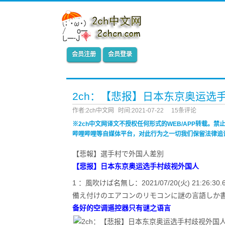
会员注册
会员登录
2ch：【悲报】日本东京奥运选
作者:2ch中文网
时间:2021-07-22
15条评论
※2ch中文网译文不授权任何形式的WEB/APP转载。
哔哩哔哩等自媒体平台，对此行为之一切我们保留法律追
【悲報】選手村で外国人差別
【悲报】日本东京奥运选手村歧视外国人
1 ：風吹けば名無し：2021/07/20(火) 21:26:30.69
備え付けのエアコンのリモコンに謎の言語しか
备好的空调遥控器只有谜之语言