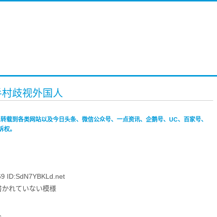
手村歧视外国人
禁止转载到各类网站以及今日头条、微信公众号、一点资讯、企鹅号、UC、百家号、
诉权。
 ID:SdN7YBKLd.net
書かれていない模様