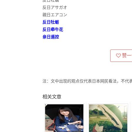
反日牡蠣
反日アサガオ
親日エアコン
反日牡蛎
反日牵牛花
亲日遥控
赞一
注：文中出现的观点仅代表日本网民看法，不代
相关文章