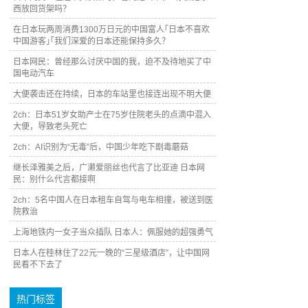
西放回货架吗？
在日本玩两周消费1300万日元的中国富人｢日本不喜欢
中国游客｣｢我们深爱的日本还能保持多久？
日本网民：曾经那么讨厌中国的我，迫不及待地买了中
国电动汽车
大便袭击还在持续，日本的车站里也接连出现不明大便
2ch：日本51岁女助产士在75岁住院老头的点滴中混入
大便，导致老头死亡
2ch：AI识别为“无毒”后，中国少年吃下剧毒蘑菇
继长泽雅美之后，广濑爱丽丝也代言了比亚迪 日本网
民：别什么代言都接啊
2ch：5名中国人在日本租车自驾与电车相撞，被送到医
院救治
上海地铁内一女子当众插队 日本人：佩服她的超强勇气
日本人在桂林住了22元一晚的“三星级酒店”，让中国网
民看不下去了
热门标签