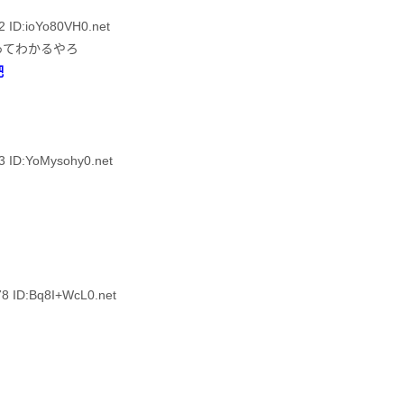
D:ioYo80VH0.net
ってわかるやろ
吧
ID:YoMysohy0.net
ID:Bq8I+WcL0.net