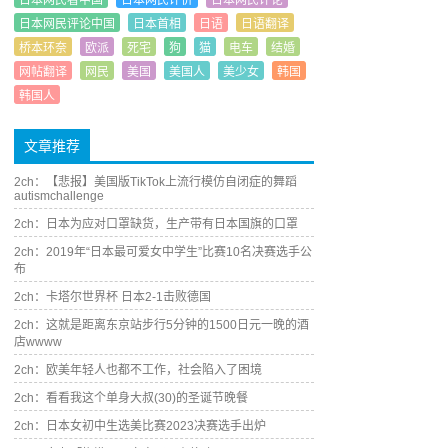
日本网民看中国
日本网民评价
日本网民评论
日本网民评论中国
日本首相
日语
日语翻译
桥本环奈
欧派
死宅
狗
猫
电车
结婚
网帖翻译
网民
美国
美国人
美少女
韩国
韩国人
文章推荐
2ch：【悲报】美国版TikTok上流行模仿自闭症的舞蹈
autismchallenge
2ch：日本为应对口罩缺货，生产带有日本国旗的口罩
2ch：2019年“日本最可爱女中学生”比赛10名决赛选手公
布
2ch：卡塔尔世界杯 日本2-1击败德国
2ch：这就是距离东京站步行5分钟的1500日元一晚的酒
店wwww
2ch：欧美年轻人也都不工作，社会陷入了困境
2ch：看看我这个单身大叔(30)的圣诞节晚餐
2ch：日本女初中生选美比赛2023决赛选手出炉