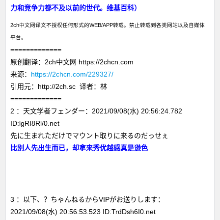
力和竞争力都不及以前的世代。维基百科）
2ch中文网译文不授权任何形式的WEB/APP转载。禁止转载到各类网站以及自媒体
平台。
=============
原创翻译：2ch中文网 https://2chcn.com
来源：
https://2chcn.com/229327/
引用元：http://2ch.sc 译者：林
=============
2 ：天文学者フェンダー：2021/09/08(水) 20:56:24.782
ID:lgRI8Rl/0.net
先に生まれただけでマウント取りに来るのだっせぇ
比别人先出生而已，却拿来秀优越感真是逊色
3 ：以下、？ちゃんねるからVIPがお送りします：
2021/09/08(水) 20:56:53.523 ID:TrdDsh6I0.net