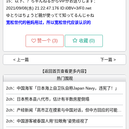
15：以下、？ちゃんねるからVIPがお送りします：
2021/09/08(水) 21:22:47.176 ID:i0BV+3/F0.net
ゆとりはちょうど親が使ってて知ってるんじゃね
宽松世代的爸妈用过，所以宽松世代应该认识的
赞一个 (
3
)
收藏 (
0
)
< 上一篇
下一篇 >
【返回首页查看更多内容】
热门围观
2ch：中国海军「日本海上自卫队自称Japan Navy，违宪了！」
2ch：日本熊本县八代市，估计有半数房屋倒塌
2ch：产经新闻「高市正在摸索与中国对话，但中方回应的可能性很低」
2ch：中国游客被泰国人用“拉眼角”姿势歧视了