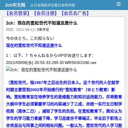
≡
2ch中文网
从日本网民评论看日本和中国
【会员登录】
【会员注册】
【会员去广告】
2ch：现在的宽松世代不知道这是什么
时间：2021-09-12
⁄
3条评论
今のゆとり。これ知らない
现在的宽松世代不知道这是什么
1 ：以下、？ちゃんねるからVIPがお送りします：
2021/09/08(水) 20:55:33.285 ID:WRS5SO1N0.net
（宽松世代，指1987年之后出生的日本人。这个世代的人在就学
时期主要受到2002年开始推行的“宽松教育”（ゆとり教育）影
响。宽松教育旨在培养学生的思维能力和知识运用能力，并将教育
大纲中学生必须掌握学习的内容减少了三成，亦统一实行五日制学
校周（周休二日），减轻了学生的负担。在宽松教育下，舆论认为
学生的学习能力普遍下降，学习态度亦不够端正，毕业后于职场上
亦突显出与同事之间的相处问题。一般认为，宽松世代的人学习能