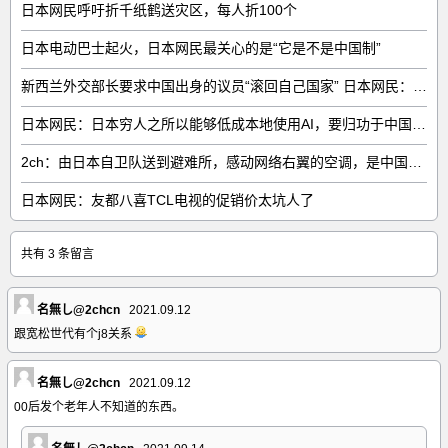
日本网民呼吁折千纸鹤送灾区，每人折100个
日本电动巴士起火，日本网民最关心的是“它是不是中国制”
新西兰外交部长要求中国出身的议员“滚回自己国家” 日本网民：奇异果滚回原产国
日本网民：日本穷人之所以能够低成本地使用AI，要归功于中国……
2ch：由日本自卫队送到避难所，感动网络右翼的空调，是中国制的……
日本网民：友都八喜TCL电视的促销价太坑人了
共有 3 条留言
名無し@2chcn
2021.09.12
跟宽松世代有个j8关系
名無し@2chcn
2021.09.12
00后发个老年人不知道的东西。