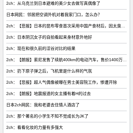
2ch：从乌克兰到日本避难的美少女去做写真偶像了
日本网民：邻居把空调外机对着我家门口，怎么办？
2ch：【悲报】日本的昆布零食首次采用中国产食材后，因太臭了召回产品
2ch：日本阴沉女子的自拍看起来身材意外地好
2ch：现在和很久前的涩谷对比的结果
2ch：【朗报】索尼发售了续航400km的电动汽车，售价1400万日元起
2ch：扔下原子弹之后，飞机里是什么样的气氛
2ch：【悲报】超人气偶像被曝在男士美容院工作，惨遭开除
2ch：【朗报】地震报道的女主播有着H的过去
日本2ch网民：我和老婆去住情人酒店了
2ch：那个著名的小学生不知不觉成长为JK了
2ch：看看化妆的力量有多强大