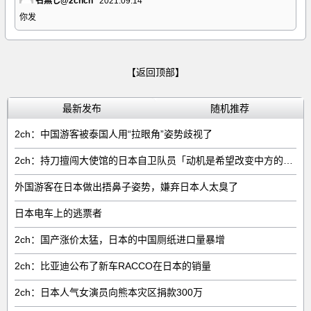
名無し@2chcn
2021.09.14
你发
【返回顶部】
最新发布
随机推荐
2ch：中国游客被泰国人用“拉眼角”姿势歧视了
2ch：持刀擅闯大使馆的日本自卫队员「动机是希望改变中方的外交方针」
外国游客在日本做出捂鼻子姿势，嫌弃日本人太臭了
日本电车上的逃票者
2ch：国产涨价太猛，日本的中国厕纸进口量暴增
2ch：比亚迪公布了新车RACCO在日本的销量
2ch：日本人气女演员向熊本灾区捐款300万