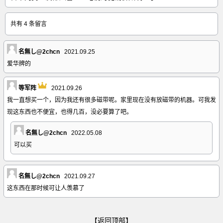
共有 4 条留言
名無し@2chcn
2021.09.25
爱华牌的
等军阵
2021.09.26
我一直想买一个，因为我还有很多磁带呢。家里现在没有放磁带的机器。可我发
现这东西也不便宜，也得几百，没必要算了吧。
名無し@2chcn
2022.05.08
可以买
名無し@2chcn
2021.09.27
这东西在那时候可让人羡慕了
【返回顶部】