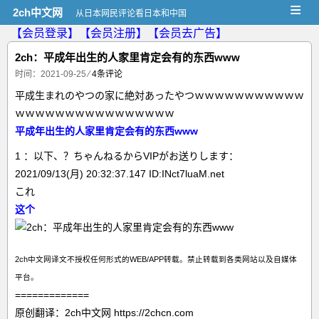
≡
2ch中文网
从日本网民评论看日本和中国
【会员登录】
【会员注册】
【会员去广告】
2ch：平成年出生的人家里肯定会有的东西www
时间：2021-09-25
⁄
4条评论
平成生まれのやつの家に絶対あったやつｗｗｗｗｗｗｗｗｗｗｗ
ｗｗｗｗｗｗｗｗｗｗｗｗｗｗｗｗ
平成年出生的人家里肯定会有的东西www
1 ：以下、？ちゃんねるからVIPがお送りします：
2021/09/13(月) 20:32:37.147 ID:INct7luaM.net
これ
这个
2ch中文网译文不授权任何形式的WEB/APP转载。禁止转载到各类网站以及自媒体
平台。
=============
原创翻译：2ch中文网 https://2chcn.com