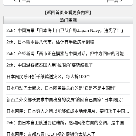
< 上一篇
下一篇 >
【返回首页查看更多内容】
热门围观
2ch：中国海军「日本海上自卫队自称Japan Navy，违宪了！」
2ch：日本熊本县八代市，估计有半数房屋倒塌
2ch：产经新闻「高市正在摸索与中国对话，但中方回应的可能性很低」
2ch：中国游客被泰国人用“拉眼角”姿势歧视了
日本网民呼吁折千纸鹤送灾区，每人折100个
日本电动巴士起火，日本网民最关心的是“它是不是中国制”
新西兰外交部长要求中国出身的议员“滚回自己国家” 日本网民：奇异果滚回原产国
日本网民：日本穷人之所以能够低成本地使用AI，要归功于中国……
2ch：由日本自卫队送到避难所，感动网络右翼的空调，是中国制的……
日本网民：友都八喜TCL电视的促销价太坑人了