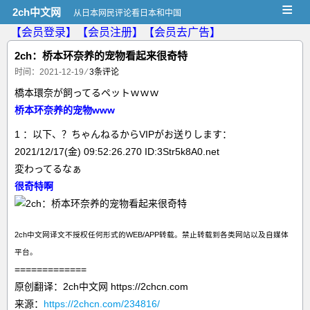
≡
2ch中文网
从日本网民评论看日本和中国
【会员登录】
【会员注册】
【会员去广告】
2ch：桥本环奈养的宠物看起来很奇特
时间：2021-12-19
⁄
3条评论
橋本環奈が飼ってるペットｗｗｗ
桥本环奈养的宠物www
1 ：以下、？ちゃんねるからVIPがお送りします：
2021/12/17(金) 09:52:26.270 ID:3Str5k8A0.net
変わってるなぁ
很奇特啊
2ch中文网译文不授权任何形式的WEB/APP转载。禁止转载到各类网站以及自媒体
平台。
=============
原创翻译：2ch中文网 https://2chcn.com
来源：
https://2chcn.com/234816/