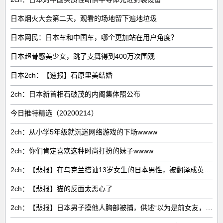
日本烟火大会第二天，观看的场地留下遍地垃圾
日本网民：日本车和中国车，哪个更加站在用户角度？
日本超骨感美少女，跳了支舞得到400万次围观
日本2ch：【速报】石原里美结婚
2ch：日本新首相石破茂的内阁集体照公布
今日推特精选（20200214）
2ch：从小学5年级就沉迷网络游戏的下场wwww
2ch：你们肯定喜欢这种时尚打扮的妹子wwww
2ch：【悲报】在乌克兰搭讪13岁女生的日本男性，被翻译成英语发到海外
2ch：【悲报】猫的反面太恶心了
2ch：【悲报】日本男子摸他人胸部被捕，供述“以为是前女友，摸了之后发现是别人”