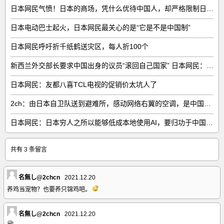
日本网民气愤！日本的商场，凭什么优待中国人，却严格限制日本人
日本电动巴士起火，日本网民最关心的是“它是不是中国制”
日本网民呼吁折千纸鹤送灾区，每人折100个
新西兰外交部长要求中国出身的议员“滚回自己国家” 日本网民：奇异果滚回原产国
日本网民：友都八喜TCL电视的促销价太坑人了
2ch：由日本自卫队送到避难所，感动网络右翼的空调，是中国制的……
日本网民：日本穷人之所以能够低成本地使用AI，要归功于中国……
共有 3 条留言
名無し@2chcn
2021.12.20
养鸡当宠物？也要养只锦鸡吧。
名無し@2chcn
2021.12.20