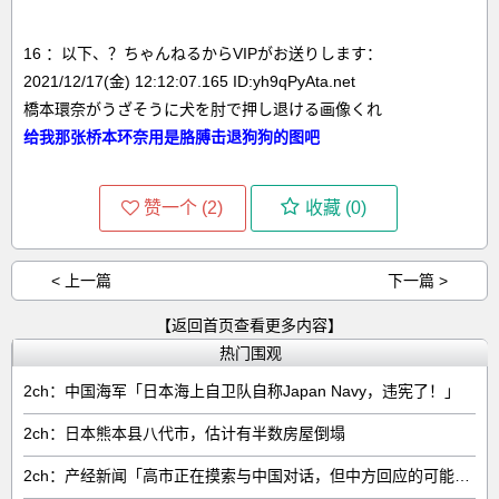
16 ：以下、？ちゃんねるからVIPがお送りします：
2021/12/17(金) 12:12:07.165 ID:yh9qPyAta.net
橋本環奈がうざそうに犬を肘で押し退ける画像くれ
给我那张桥本环奈用是胳膊击退狗狗的图吧
赞一个 (
2
)
收藏 (
0
)
< 上一篇
下一篇 >
【返回首页查看更多内容】
热门围观
2ch：中国海军「日本海上自卫队自称Japan Navy，违宪了！」
2ch：日本熊本县八代市，估计有半数房屋倒塌
2ch：产经新闻「高市正在摸索与中国对话，但中方回应的可能性很低」