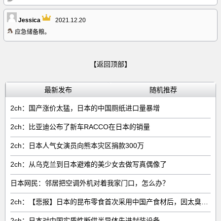
Jessica
2021.12.20
应急储备粮。
【返回顶部】
最新发布
随机推荐
2ch：国产涨价太猛，日本的中国厕纸进口量暴增
2ch：比亚迪公布了新车RACCO在日本的销量
2ch：日本人气女演员向熊本灾区捐款300万
2ch：从乌克兰到日本避难的美少女去做写真偶像了
日本网民：邻居把空调外机对着我家门口，怎么办？
2ch：【悲报】日本的昆布零食首次采用中国产食材后，因太臭了召回产品
2ch：日本对中国实质性断供半导体先进封装设备