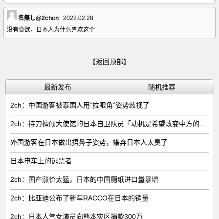
名無し@2chcn
2022.02.28
没有食欲，日本人为什么喜欢这个
【返回顶部】
最新发布
随机推荐
2ch：中国游客被泰国人用“拉眼角”姿势歧视了
2ch：持刀擅闯大使馆的日本自卫队员「动机是希望改变中方的外交方针」
外国游客在日本做出捂鼻子姿势，嫌弃日本人太臭了
日本电车上的逃票者
2ch：国产涨价太猛，日本的中国厕纸进口量暴增
2ch：比亚迪公布了新车RACCO在日本的销量
2ch：日本人气女演员向熊本灾区捐款300万