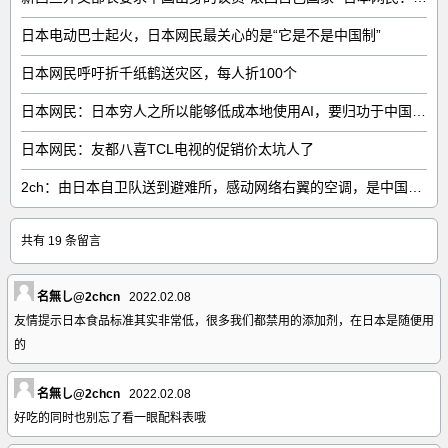
日本电动巴士起火，日本网民最关心的是“它是不是中国制”
日本网民呼吁折千纸鹤送灾区，每人折100个
日本网民：日本穷人之所以能够低成本地使用AI，要归功于中国……
日本网民：友都八喜TCL电视的促销价太坑人了
2ch：由日本自卫队送到避难所，感动网络右翼的空调，是中国制的……
共有 19 条留言
名無し@2chcn
2022.02.08
友情提示日本食品标准其实非常低，很多我们都禁用的添加剂，在日本是随便用
的
名無し@2chcn
2022.02.08
好吃的同时也别忘了看一眼配料表哦