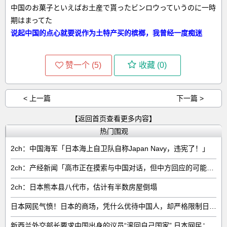
中国のお菓子といえばお土産で貰ったビンロウっていうのに一時
期はまってた
说起中国的点心就要说作为土特产买的槟榔，我曾经一度痴迷
赞一个 (
5
)
收藏 (
0
)
< 上一篇
下一篇 >
【返回首页查看更多内容】
热门围观
2ch：中国海军「日本海上自卫队自称Japan Navy，违宪了！」
2ch：产经新闻「高市正在摸索与中国对话，但中方回应的可能性很低」
2ch：日本熊本县八代市，估计有半数房屋倒塌
日本网民气愤！日本的商场，凭什么优待中国人，却严格限制日本人
新西兰外交部长要求中国出身的议员“滚回自己国家” 日本网民：奇异果滚回原产国