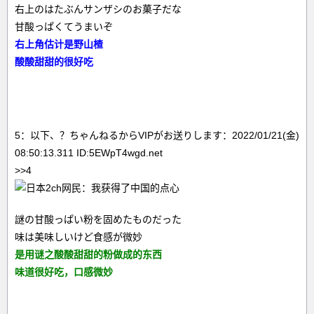
右上のはたぶんサンザシのお菓子だな
甘酸っぱくてうまいぞ
右上角估计是野山楂
酸酸甜甜的很好吃
5：以下、？ちゃんねるからVIPがお送りします：2022/01/21(金)
08:50:13.311 ID:5EWpT4wgd.net
>>4
謎の甘酸っぱい粉を固めたものだった
味は美味しいけど食感が微妙
是用谜之酸酸甜甜的粉做成的东西
味道很好吃，口感微妙