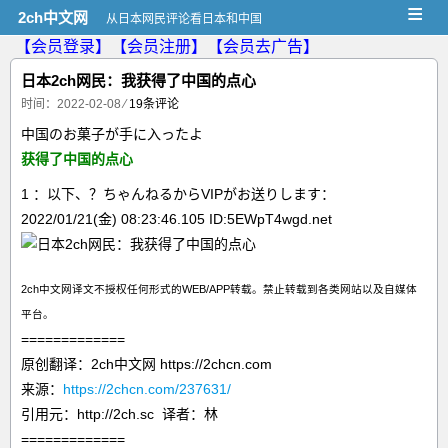
≡
2ch中文网
从日本网民评论看日本和中国
【会员登录】
【会员注册】
【会员去广告】
日本2ch网民：我获得了中国的点心
时间：2022-02-08
⁄
19条评论
中国のお菓子が手に入ったよ
获得了中国的点心
1 ：以下、？ちゃんねるからVIPがお送りします：
2022/01/21(金) 08:23:46.105 ID:5EWpT4wgd.net
2ch中文网译文不授权任何形式的WEB/APP转载。禁止转载到各类网站以及自媒体
平台。
=============
原创翻译：2ch中文网 https://2chcn.com
来源：
https://2chcn.com/237631/
引用元：http://2ch.sc 译者：林
=============