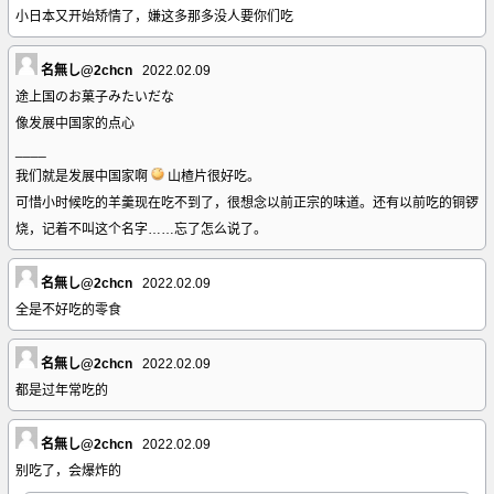
小日本又开始矫情了，嫌这多那多没人要你们吃
名無し@2chcn
2022.02.09
途上国のお菓子みたいだな
像发展中国家的点心
____
我们就是发展中国家啊
山楂片很好吃。
可惜小时候吃的羊羹现在吃不到了，很想念以前正宗的味道。还有以前吃的铜锣
烧，记着不叫这个名字……忘了怎么说了。
名無し@2chcn
2022.02.09
全是不好吃的零食
名無し@2chcn
2022.02.09
都是过年常吃的
名無し@2chcn
2022.02.09
别吃了，会爆炸的