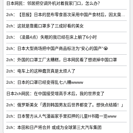
日本网民：邻居把空调外机对着我家门口，怎么办？
2ch：【悲报】日本的昆布零食首次采用中国产食材后，因太臭了召回产品
2ch：这就是靠戴口罩多了三成好看的美女
2ch：（凌晨4点）失眠的我已经在床上躺了6小时
2ch：日本大型商场把中国产商品标注为“安心的国产”😭
2ch：外国的口罩工厂太糟糕，日本网民看了想退掉中国口罩
2ch：电车上的这种蠢货真是太烦人了
2ch：日本的口罩已经变得乱七八糟wwww
日本2ch网民：在中国接受增高手术后，我的世界变了
2ch：俄罗斯美女「遇到韩国男友后世界都变了。想快点结婚！」
2ch：日本警方从人气漫画家手里扣押的儿童H书籍一览www
2ch：本田和日产将合并 或成为全球第三大汽车集团