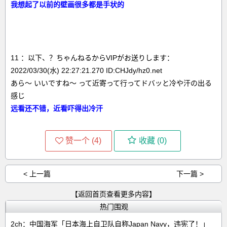
我想起了以前的壁画很多都是手状的
11 ：以下、？ちゃんねるからVIPがお送りします：
2022/03/30(水) 22:27:21.270 ID:CHJdy/hz0.net
あら～ いいですね～ って近寄って行ってドバッと冷や汗の出る
感じ
远看还不错，近看吓得出冷汗
赞一个 (
4
)
收藏 (
0
)
< 上一篇
下一篇 >
【返回首页查看更多内容】
热门围观
2ch：中国海军「日本海上自卫队自称Japan Navy，违宪了！」