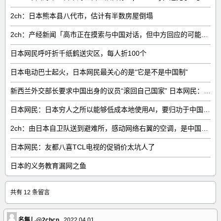
2ch：日本熊本县八代市，估计有半数房屋倒塌
2ch：产经新闻「高市正在摸索与中国对话，但中方回应的可能性很低」
日本网民呼吁折千纸鹤送灾区，每人折100个
日本电动巴士起火，日本网民最关心的是“它是不是中国制”
新西兰外交部长要求中国出身的议员“滚回自己国家” 日本网民：奇异果滚回原产国
日本网民：日本穷人之所以能够低成本地使用AI，要归功于中国……
2ch：由日本自卫队送到避难所，感动网络右翼的空调，是中国制的……
日本网民：友都八喜TCL电视的促销价太坑人了
日本的义务教育漏网之鱼
共有 12 条留言
名無し@2chcn
2022.04.01