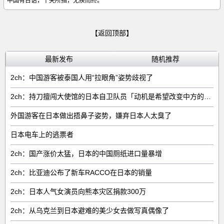
中国有古语，千夫所指，无疾而终。
【返回顶部】
最新发布
随机推荐
2ch：中国游客被泰国人用“拉眼角”姿势歧视了
2ch：持刀擅闯大使馆的日本自卫队员「动机是希望改变中方的外交方针」
外国游客在日本做出捂鼻子姿势，嫌弃日本人太臭了
日本电车上的逃票者
2ch：国产涨价太猛，日本的中国厕纸进口量暴增
2ch：比亚迪公布了新车RACCO在日本的销量
2ch：日本人气女演员向熊本灾区捐款300万
2ch：从乌克兰到日本避难的美少女去做写真偶像了