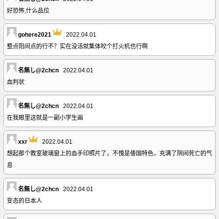
好恐怖,什么品位
gohere2021
2022.04.01
整点阳间点的行不？实在没活就集体咬个打火机也行啊
名無し@2chcn
2022.04.01
血判状
名無し@2chcn
2022.04.01
在我眼里这就是一副小学生画
xxr
2022.04.01
想起那个教室玻璃窗上的血手印照片了，不愧是倭国特色，充满了阴间死亡的气
息
名無し@2chcn
2022.04.01
变态的日本人