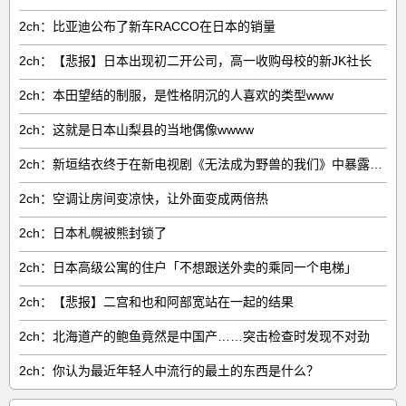
2ch：比亚迪公布了新车RACCO在日本的销量
2ch：【悲报】日本出现初二开公司，高一收购母校的新JK社长
2ch：本田望结的制服，是性格阴沉的人喜欢的类型www
2ch：这就是日本山梨县的当地偶像wwww
2ch：新垣结衣终于在新电视剧《无法成为野兽的我们》中暴露了身高
2ch：空调让房间变凉快，让外面变成两倍热
2ch：日本札幌被熊封锁了
2ch：日本高级公寓的住户「不想跟送外卖的乘同一个电梯」
2ch：【悲报】二宫和也和阿部宽站在一起的结果
2ch：北海道产的鲍鱼竟然是中国产……突击检查时发现不对劲
2ch：你认为最近年轻人中流行的最土的东西是什么？