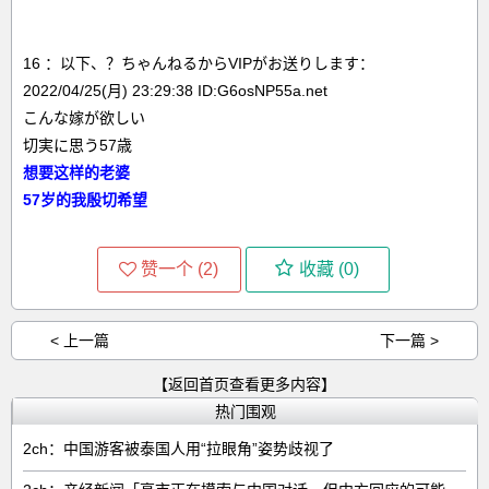
16 ：以下、？ちゃんねるからVIPがお送りします：
2022/04/25(月) 23:29:38 ID:G6osNP55a.net
こんな嫁が欲しい
切実に思う57歳
想要这样的老婆
57岁的我殷切希望
赞一个 (
2
)
收藏 (
0
)
< 上一篇
下一篇 >
【返回首页查看更多内容】
热门围观
2ch：中国游客被泰国人用“拉眼角”姿势歧视了