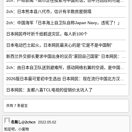
2ch：产经新闻「高市正在摸索与中国对话，但中方回应的可能性很低」
2ch：日本熊本县八代市，估计有半数房屋倒塌
2ch：中国海军「日本海上自卫队自称Japan Navy，违宪了！」
日本网民呼吁折千纸鹤送灾区，每人折100个
日本电动巴士起火，日本网民最关心的是“它是不是中国制”
新西兰外交部长要求中国出身的议员“滚回自己国家” 日本网民：奇异果滚回原产国
2ch：由日本自卫队送到避难所，感动网络右翼的空调，是中国制的……
2026版日本最可爱初中生选出 日本网民：现在流行中国北方汉族脸
日本网民：友都八喜TCL电视的促销价太坑人了
共有 7 条留言
名無し@2chcn
2022.05.02
知足吧，小废物