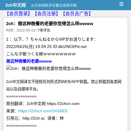
≡
2ch中文网
从日本网民评论看日本和中国
【会员登录】
【会员注册】
【会员去广告】
2ch：做这种晚餐的老婆你觉得怎么样wwww
时间：2022-05-02
⁄
7条评论
1 ：以下、？ちゃんねるからVIPがお送りします：
2022/04/25(月) 19:59:25 ID:db1INC6Pd.net
こんな夕飯つくる嫁ｗｗｗｗｗｗｗｗ
做这种晚餐的老婆wwww
2ch中文网译文不授权任何形式的WEB/APP转载。禁止转载到各类网
站以及自媒体平台。
=============
原创翻译：2ch中文网 https://2chcn.com
来源：
https://2chcn.com/241683/
引用元：http://2ch.sc 译者：林
=============