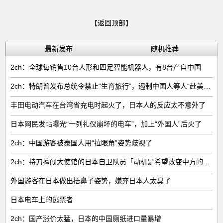
【返回顶部】
最新发布
随机推荐
2ch：全球每销售‌10台人形和四足智能机器人‌，有‌8台‌产自中国
2ch：特朗普发布总统令禁止“生育旅行”，遏制中国人等人“赴美生子”
丰田电动汽车在台湾省充电时起火了，日本人的反应太不意外了
日本网民发帖曝光“一列礼仪崩坏的电车”，加上“外国人”后火了
2ch：中国游客被泰国人用“拉眼角”姿势歧视了
2ch：持刀擅闯大使馆的日本自卫队员「动机是希望改变中方的外交方针」
外国游客在日本做出捂鼻子姿势，嫌弃日本人太臭了
日本电车上的逃票者
2ch：国产涨价太猛，日本的中国厕纸进口量暴增