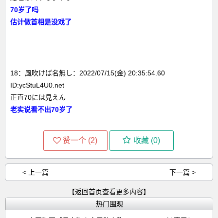
70岁了吗
估计做首相是没戏了
18：風吹けば名無し：2022/07/15(金) 20:35:54.60
ID:ycStuL4U0.net
正直70には見えん
老实说看不出70岁了
赞一个 (
2
)
收藏 (
0
)
< 上一篇
下一篇 >
【返回首页查看更多内容】
热门围观