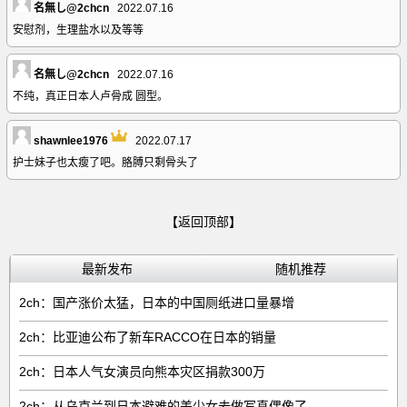
名無し@2chcn
2022.07.16
安慰剂，生理盐水以及等等
名無し@2chcn
2022.07.16
不纯，真正日本人卢骨成 圆型。
shawnlee1976
2022.07.17
护士妹子也太瘦了吧。胳膊只剩骨头了
【返回顶部】
最新发布
随机推荐
2ch：国产涨价太猛，日本的中国厕纸进口量暴增
2ch：比亚迪公布了新车RACCO在日本的销量
2ch：日本人气女演员向熊本灾区捐款300万
2ch：从乌克兰到日本避难的美少女去做写真偶像了