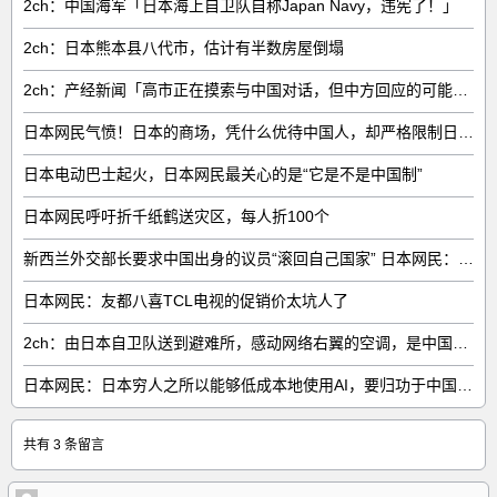
2ch：中国海军「日本海上自卫队自称Japan Navy，违宪了！」
2ch：日本熊本县八代市，估计有半数房屋倒塌
2ch：产经新闻「高市正在摸索与中国对话，但中方回应的可能性很低」
日本网民气愤！日本的商场，凭什么优待中国人，却严格限制日本人
日本电动巴士起火，日本网民最关心的是“它是不是中国制”
日本网民呼吁折千纸鹤送灾区，每人折100个
新西兰外交部长要求中国出身的议员“滚回自己国家” 日本网民：奇异果滚回原产国
日本网民：友都八喜TCL电视的促销价太坑人了
2ch：由日本自卫队送到避难所，感动网络右翼的空调，是中国制的……
日本网民：日本穷人之所以能够低成本地使用AI，要归功于中国……
共有 3 条留言