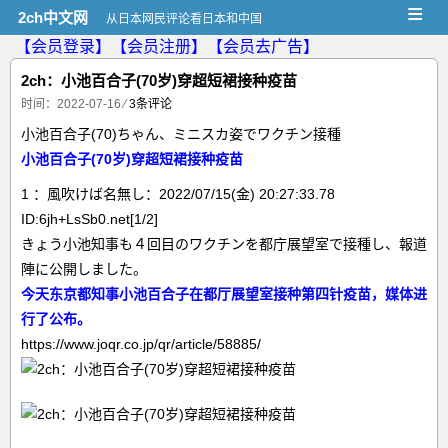
≡
2ch中文网
从日本网民评论看日本和中国
【会员登录】
【会员注册】
【会员去广告】
2ch：小池百合子(70岁)穿超短裙接种疫苗
时间：2022-07-16
⁄
3条评论
小池百合子(70)ちゃん、ミニスカ姿でワクチン接種
小池百合子(70岁)穿超短裙接种疫苗
1 ：風吹けば名無し：2022/07/15(金) 20:27:33.78
ID:6jh+LsSb0.net[1/2]
きょう小池知事も４回目のワクチンを都庁展望室で接種し、報道
陣に公開しました。
今天东京都知事小池百合子在都厅展望室接种第四针疫苗，媒体进
行了公布。
https://www.joqr.co.jp/qr/article/58885/