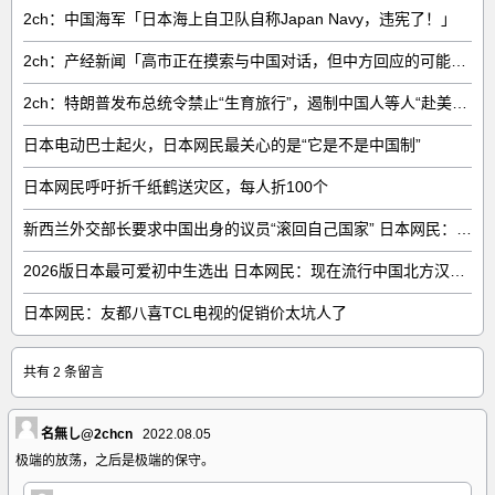
2ch：中国海军「日本海上自卫队自称Japan Navy，违宪了！」
2ch：产经新闻「高市正在摸索与中国对话，但中方回应的可能性很低」
2ch：特朗普发布总统令禁止“生育旅行”，遏制中国人等人“赴美生子”
日本电动巴士起火，日本网民最关心的是“它是不是中国制”
日本网民呼吁折千纸鹤送灾区，每人折100个
新西兰外交部长要求中国出身的议员“滚回自己国家” 日本网民：奇异果滚回原产国
2026版日本最可爱初中生选出 日本网民：现在流行中国北方汉族脸
日本网民：友都八喜TCL电视的促销价太坑人了
共有 2 条留言
名無し@2chcn
2022.08.05
极端的放荡，之后是极端的保守。