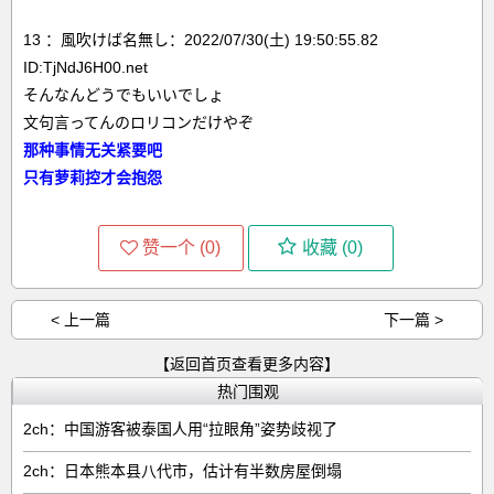
13 ：風吹けば名無し：2022/07/30(土) 19:50:55.82
ID:TjNdJ6H00.net
そんなんどうでもいいでしょ
文句言ってんのロリコンだけやぞ
那种事情无关紧要吧
只有萝莉控才会抱怨
赞一个 (
0
)
收藏 (
0
)
< 上一篇
下一篇 >
【返回首页查看更多内容】
热门围观
2ch：中国游客被泰国人用“拉眼角”姿势歧视了
2ch：日本熊本县八代市，估计有半数房屋倒塌