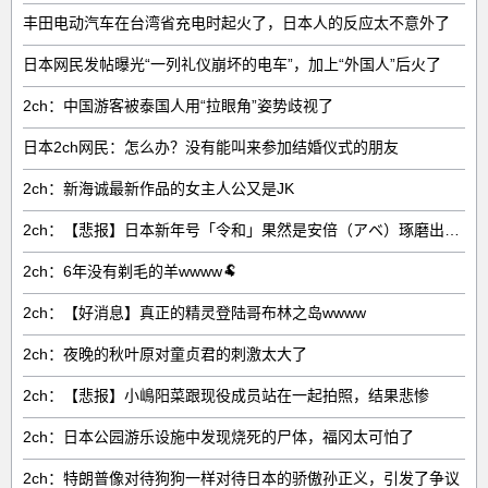
丰田电动汽车在台湾省充电时起火了，日本人的反应太不意外了
日本网民发帖曝光“一列礼仪崩坏的电车”，加上“外国人”后火了
2ch：中国游客被泰国人用“拉眼角”姿势歧视了
日本2ch网民：怎么办？没有能叫来参加结婚仪式的朋友
2ch：新海诚最新作品的女主人公又是JK
2ch：【悲报】日本新年号「令和」果然是安倍（アベ）琢磨出来的
2ch：6年没有剃毛的羊wwww🐏
2ch：【好消息】真正的精灵登陆哥布林之岛wwww
2ch：夜晚的秋叶原对童贞君的刺激太大了
2ch：【悲报】小嶋阳菜跟现役成员站在一起拍照，结果悲惨
2ch：日本公园游乐设施中发现烧死的尸体，福冈太可怕了
2ch：特朗普像对待狗狗一样对待日本的骄傲孙正义，引发了争议