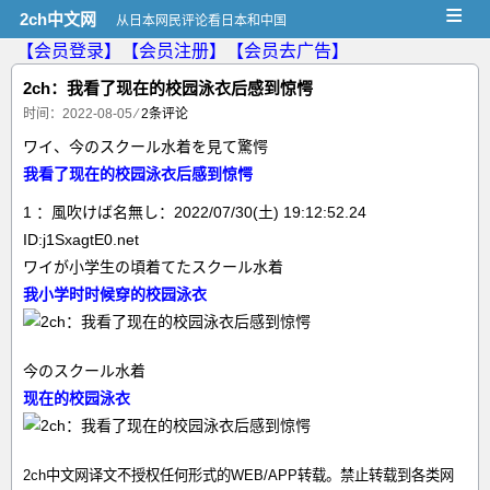
≡
2ch中文网
从日本网民评论看日本和中国
【会员登录】
【会员注册】
【会员去广告】
2ch：我看了现在的校园泳衣后感到惊愕
时间：2022-08-05
⁄
2条评论
ワイ、今のスクール水着を見て驚愕
我看了现在的校园泳衣后感到惊愕
1 ：風吹けば名無し：2022/07/30(土) 19:12:52.24
ID:j1SxagtE0.net
ワイが小学生の頃着てたスクール水着
我小学时时候穿的校园泳衣
今のスクール水着
现在的校园泳衣
2ch中文网译文不授权任何形式的WEB/APP转载。禁止转载到各类网