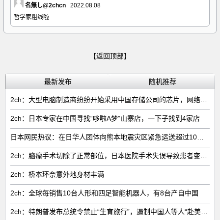
名無し@2chcn
2022.08.08
哲学家粗线啦
【返回顶部】
最新发布
随机推荐
2ch：大型电脑制造商纷纷开始采用中国存储公司的芯片，网络右翼将抵制电脑
2ch：日本专家在中国寻找“哆啦A梦”山寨店，一下子找到4家店
日本网民热议：在日华人团体向熊本地震灾区紧急运送超过10吨救援物资
2ch：脑瘤手术切除了正常部位，日本医院手术失误导致患者变成植物人
2ch：桥本环奈意外地身材丰满
2ch：全球每销售‌10台人形和四足智能机器人‌，有‌8台‌产自中国
2ch：特朗普发布总统令禁止“生育旅行”，遏制中国人等人“赴美生子”