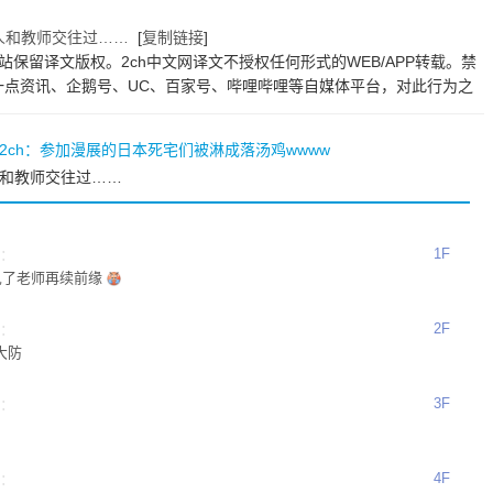
1人和教师交往过……
[
复制链接
]
站保留译文版权。2ch中文网译文不授权任何形式的WEB/APP转载。禁
一点资讯、企鹅号、UC、百家号、哔哩哔哩等自媒体平台，对此行为之
2ch：参加漫展的日本死宅们被淋成落汤鸡wwww
1人和教师交往过……
1F
时：
见了老师再续前缘
2F
时：
大防
3F
时：
4F
时：