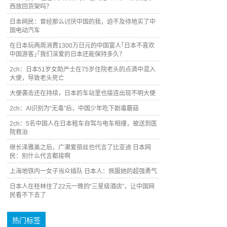
西放回货架吗？
日本网民：曾经那么讨厌中国的我，迫不及待地买了中
国电动汽车
在日本玩两周消费1300万日元的中国富人｢日本不喜欢
中国游客｣｢我们深爱的日本还能保持多久？
2ch：日本51岁女助产士在75岁住院老头的点滴中混入
大便，导致老头死亡
大便袭击还在持续，日本的车站里也接连出现不明大便
2ch：AI识别为“无毒”后，中国少年吃下剧毒蘑菇
2ch：5名中国人在日本租车自驾与电车相撞，被送到医
院救治
继长泽雅美之后，广濑爱丽丝也代言了比亚迪 日本网
民：别什么代言都接啊
上海地铁内一女子当众插队 日本人：佩服她的超强勇气
日本人在桂林住了22元一晚的“三星级酒店”，让中国网
民看不下去了
热门标签