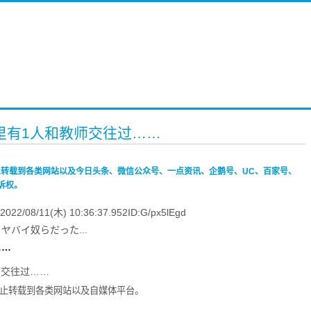
人里有1人和教师交往过……
禁止转载到各类网站以及今日头条、微信公众号、一点资讯、企鹅号、UC、百家号、
诉权。
11(木) 10:36:37.952ID:G/px5lEgd
ヤバイ奴らだった...
……
。禁止转载到各类网站以及自媒体平台。