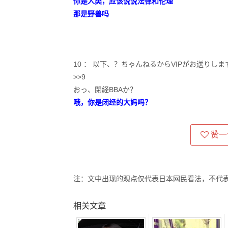
你是人类，应该说说法律和伦理
那是野兽吗
10 ： 以下、？ちゃんねるからVIPがお送りします2022/0
>>9
おっ、閉経BBAか？
哦，你是闭经的大妈吗？
赞一
注：文中出现的观点仅代表日本网民看法，不代
相关文章