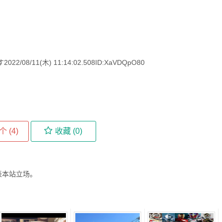
8/11(木) 11:14:02.508ID:XaVDQpO80
个 (
4
)
收藏 (
0
)
表本站立场。