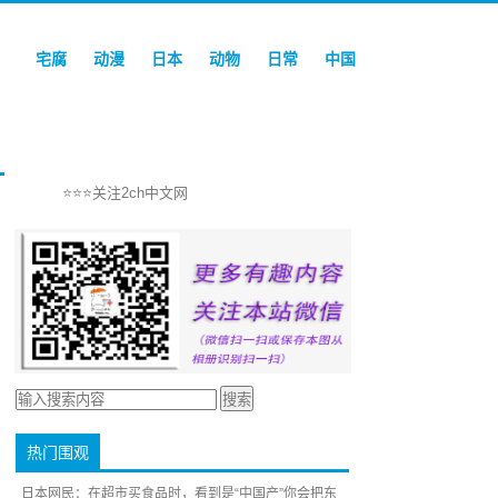
宅腐
动漫
日本
动物
日常
中国
⭐⭐⭐关注2ch中文网
热门围观
日本网民：在超市买食品时，看到是“中国产”你会把东