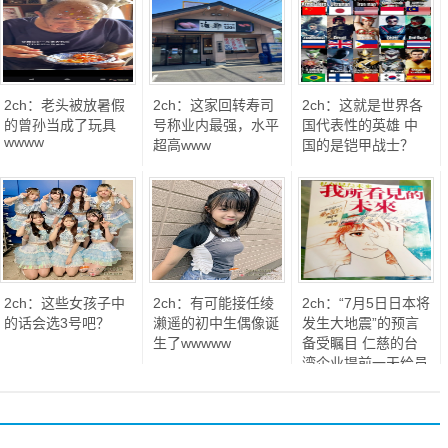
2ch：老头被放暑假
2ch：这家回转寿司
2ch：这就是世界各
的曾孙当成了玩具
号称业内最强，水平
国代表性的英雄 中
wwww
超高www
国的是铠甲战士？
2ch：这些女孩子中
2ch：有可能接任绫
2ch：“7月5日日本将
的话会选3号吧？
濑遥的初中生偶像诞
发生大地震”的预言
生了wwwww
备受瞩目 仁慈的台
湾企业提前一天给员
工放假