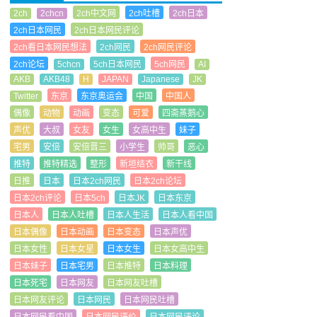
2ch
2chcn
2ch中文网
2ch吐槽
2ch日本
2ch日本网民
2ch日本网民评论
2ch看日本网民想法
2ch网民
2ch网民评论
2ch论坛
5chcn
5ch日本网民
5ch网民
AI
AKB
AKB48
H
JAPAN
Japanese
JK
Twitter
东京
东京奥运会
中国
中国人
偶像
动物
动画
变态
可爱
四斋蒸鹅心
声优
大叔
女友
女生
女高中生
妹子
宅男
安倍
安倍晋三
小学生
帅哥
恶心
推特
推特精选
整形
新垣结衣
新干线
日推
日本
日本2ch网民
日本2ch论坛
日本2ch评论
日本5ch
日本JK
日本东京
日本人
日本人吐槽
日本人生活
日本人看中国
日本偶像
日本动画
日本变态
日本声优
日本女性
日本女星
日本女生
日本女高中生
日本妹子
日本宅男
日本推特
日本料理
日本死宅
日本网友
日本网友吐槽
日本网友评论
日本网民
日本网民吐槽