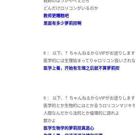
教師のほうがやべぇだろ
どんだけロリコンがいるのか
教师更糟糕吧
里面有多少萝莉控啊
8 ： 以下、？ちゃんねるからVIPがお送りします2022/08/
医学的には生理始まってりゃロリコン扱いされ
医学上看，开始有生理之后就不算萝莉控
9 ： 以下、？ちゃんねるからVIPがお送りします2022/08/
医学的とか生物的にはとか言うロリコンマジキ
人間なんだから法的とか倫理的に語れよ
獣かよ
医学生物学的萝莉控真恶心