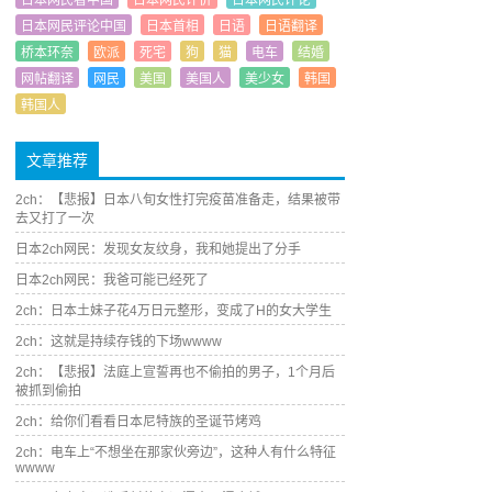
日本网民看中国
日本网民评价
日本网民评论
日本网民评论中国
日本首相
日语
日语翻译
桥本环奈
欧派
死宅
狗
猫
电车
结婚
网帖翻译
网民
美国
美国人
美少女
韩国
韩国人
文章推荐
2ch：【悲报】日本八旬女性打完疫苗准备走，结果被带
去又打了一次
日本2ch网民：发现女友纹身，我和她提出了分手
日本2ch网民：我爸可能已经死了
2ch：日本土妹子花4万日元整形，变成了H的女大学生
2ch：这就是持续存钱的下场wwww
2ch：【悲报】法庭上宣誓再也不偷拍的男子，1个月后
被抓到偷拍
2ch：给你们看看日本尼特族的圣诞节烤鸡
2ch：电车上“不想坐在那家伙旁边”，这种人有什么特征
wwww