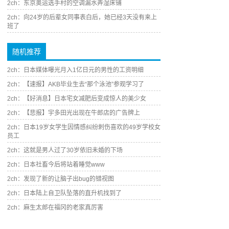
2ch：东京奥运选手村的空调漏水弄湿床铺
2ch：向24岁的后辈女同事表白后，她已经3天没有来上
班了
随机推荐
2ch：日本媒体曝光月入1亿日元的男性的工资明细
2ch：【速报】AKB毕业生去“那个泳池”参观学习了
2ch：【好消息】日本宅女减肥后变成惊人的美少女
2ch：【悲报】宇多田光出现在牛郎店的广告牌上
2ch：日本19岁女学生因情感纠纷刺伤喜欢的49岁学校女
员工
2ch：这就是男人过了30岁依旧未婚的下场
2ch：日本社畜今后将站着睡觉www
2ch：发现了新的让脑子出bug的错视图
2ch：日本陆上自卫队坠落的直升机找到了
2ch：麻生太郎在福冈的老家真厉害