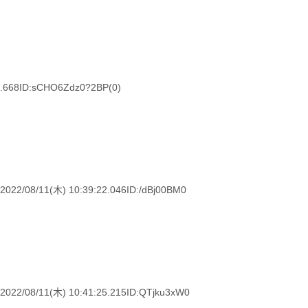
.668ID:sCHO6Zdz0?2BP(0)
11(木) 10:39:22.046ID:/dBj00BM0
11(木) 10:41:25.215ID:QTjku3xW0