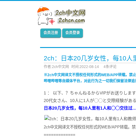
会员注册
会员登录
2ch：日本20几岁女性，每10
作者:2ch中文网
时间:2022-08-14
4条评论
※2ch中文网译文不授权任何形式的WEB/APP转载。
哔哩哔哩等自媒体平台，对此行为之一切我们保留法律追
1 ： 以下、？ちゃんねるからVIPがお送りします2022/08/
20代女さん、10人に1人が◯◯と交際経験がある
日本20几岁女性，每10人里有1人和◯◯交往过
2ch中文网译文不授权任何形式的WEB/APP转载
=============