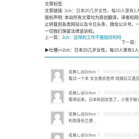
文章标签:
文章链接:
2ch：日本20几岁女性，每10人里有
版权声明: 本站所有文章均为原创翻译，译者和网
止转载到各类网站以及今日头条、微信公众号、
一切我们保留法律追诉权。
上一篇：
2ch：这样的工作不是挺好的吗
下一篇：
▶吐槽>>2ch：日本20几岁女性，每10人里有
名無し@2chcn
于 2022年8月14日21
看过一个本 女主喜欢老师 结婚后又遇
名無し@2chcn
于 2022年8月14日22
看得出来，日本秋田女急了，小鬼子破
名無し@2chcn
于 2022年8月16日14
利用身份之便…
名無し@2chcn
于 2022年8月16日14