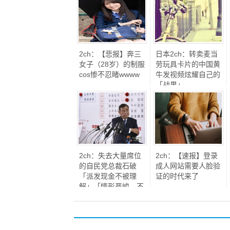
2ch：【悲报】奔三
日本2ch：转卖麦当
女子（28岁）的制服
劳玩具卡片的中国黄
cos惨不忍睹wwww
牛发视频炫耀自己的
「战果」
2ch：失去大量席位
2ch：【速报】登录
的自民党总裁石破
成人网站需要人脸验
「派发现金不被理
证的时代来了
解」「情形严峻，不
得不谦虚地接受」