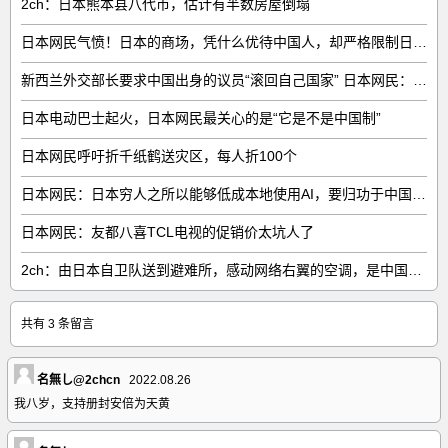
2ch：日本熊本县八代市，估计有半数房屋倒塌
日本网民气愤！日本的商场，凭什么优待中国人，却严格限制日本人
新西兰外交部长要求中国出身的议员“滚回自己国家” 日本网民：奇异果滚回原产国
日本电动巴士起火，日本网民最关心的是“它是不是中国制”
日本网民呼吁折千纸鹤送灾区，每人折100个
日本网民：日本穷人之所以能够低成本地使用AI，要归功于中国……
日本网民：友都八喜TCL电视的促销价太坑人了
2ch：由日本自卫队送到避难所，感动网络右翼的空调，是中国制的……
共有 3 条留言
名無し@2chcn
2022.08.26
我八岁，支持册封安倍为天黄