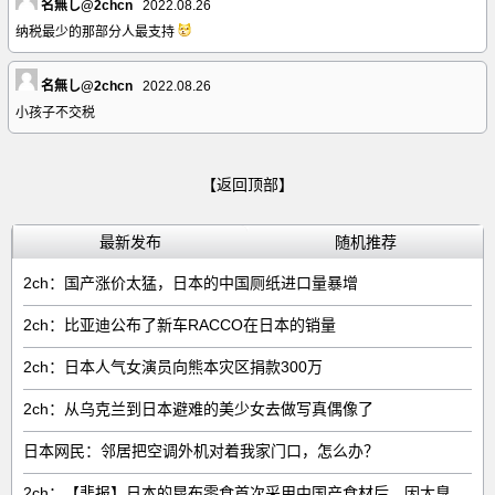
名無し@2chcn
2022.08.26
纳税最少的那部分人最支持
名無し@2chcn
2022.08.26
小孩子不交税
【返回顶部】
最新发布
随机推荐
2ch：国产涨价太猛，日本的中国厕纸进口量暴增
2ch：比亚迪公布了新车RACCO在日本的销量
2ch：日本人气女演员向熊本灾区捐款300万
2ch：从乌克兰到日本避难的美少女去做写真偶像了
日本网民：邻居把空调外机对着我家门口，怎么办？
2ch：【悲报】日本的昆布零食首次采用中国产食材后，因太臭了召回产品