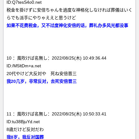
ID:Q7tesS4o0.net
税金を掛けずに安倍ちゃんを過度な神格化しなければ葬儀はいく
らでも派手にやりゃええと思うけど
如果不花费税金，又不过度神化安倍的话，葬礼办多风光都没事
10 ：風吹けば名無し：2022/08/25(木) 10:49:36.44
ID:/M5ltDm+a.net
20代やけど大反対や 死ね安倍晋三
我20几岁，非常反对，去死安倍晋三
11 ：風吹けば名無し：2022/08/25(木) 10:50:33.41
ID:tu38BjuYd.net
8歳だけど反対だわ
我8岁，我反对国葬