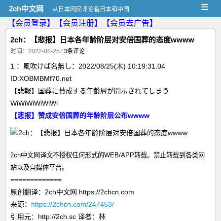
≡
2ch中文网
从日本网民评论看日本和中国
【会员登录】
【会员注册】
【会员去广告】
2ch：【悲报】日本各年龄阶层对安倍国葬的态度wwww
时间：2022-08-25
⁄
3条评论
1 ：風吹けば名無し：2022/08/25(木) 10:19:31.04
ID:XOBMBMf70.net
【悲報】国葬に賛成する年齢層が開示されてしまう
WiWiWiWiWiWi
【悲报】赞成安倍国葬的年龄阶层公布wwww
2ch中文网译文不授权任何形式的WEB/APP转载。禁止转载到各类网
站以及自媒体平台。
=============
原创翻译：2ch中文网 https://2chcn.com
来源：
https://2chcn.com/247453/
引用元：http://2ch.sc 译者：林