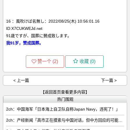
16 ：風吹けば名無し：2022/08/25(木) 10:56:01.16
ID:X7CUKWEJd.net
91歳ですが、国葬に賛成致します。
我91岁，赞成国葬。
赞一个 (
2
)
收藏 (
0
)
< 上一篇
下一篇 >
【返回首页查看更多内容】
热门围观
2ch：中国海军「日本海上自卫队自称Japan Navy，违宪了！」
2ch：产经新闻「高市正在摸索与中国对话，但中方回应的可能性很低」