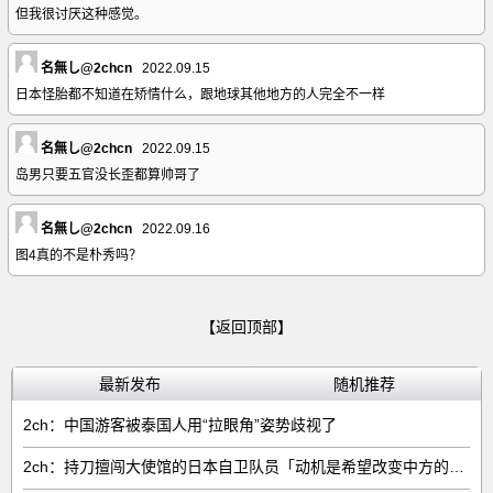
但我很讨厌这种感觉。
名無し@2chcn
2022.09.15
日本怪胎都不知道在矫情什么，跟地球其他地方的人完全不一样
名無し@2chcn
2022.09.15
岛男只要五官没长歪都算帅哥了
名無し@2chcn
2022.09.16
图4真的不是朴秀吗？
【返回顶部】
最新发布
随机推荐
2ch：中国游客被泰国人用“拉眼角”姿势歧视了
2ch：持刀擅闯大使馆的日本自卫队员「动机是希望改变中方的外交方针」