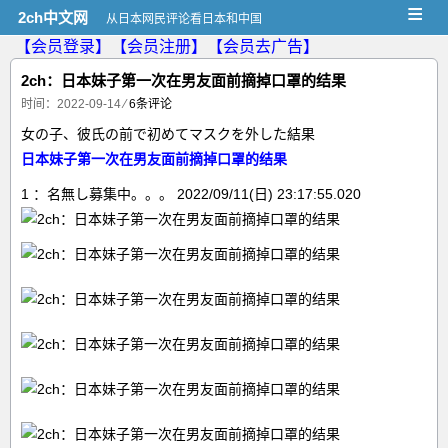
≡
2ch中文网
从日本网民评论看日本和中国
【会员登录】
【会员注册】
【会员去广告】
2ch：日本妹子第一次在男友面前摘掉口罩的结果
时间：2022-09-14
⁄
6条评论
女の子、彼氏の前で初めてマスクを外した結果
日本妹子第一次在男友面前摘掉口罩的结果
1 ：名無し募集中。。。 2022/09/11(日) 23:17:55.020