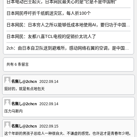
日本电动巴士起火，日本网民最关心的是“它是不是中国制”
日本网民呼吁折千纸鹤送灾区，每人折100个
日本网民：日本穷人之所以能够低成本地使用AI，要归功于中国……
日本网民：友都八喜TCL电视的促销价太坑人了
2ch：由日本自卫队送到避难所，感动网络右翼的空调，是中国制的……
共有 6 条留言
名無し@2chcn
2022.09.14
挺好的，就是有点地包天
名無し@2chcn
2022.09.14
压力马斯内
名無し@2chcn
2022.09.15
这个年龄的男孩子总给人一种很自大、不谦虚的感觉。也许这才是青春年少吧。