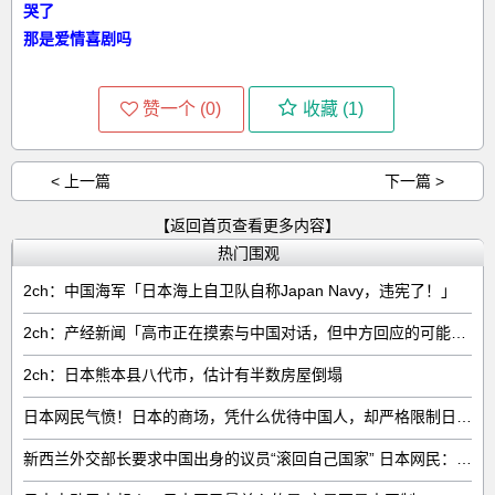
哭了
那是爱情喜剧吗
赞一个 (
0
)
收藏 (
1
)
< 上一篇
下一篇 >
【返回首页查看更多内容】
热门围观
2ch：中国海军「日本海上自卫队自称Japan Navy，违宪了！」
2ch：产经新闻「高市正在摸索与中国对话，但中方回应的可能性很低」
2ch：日本熊本县八代市，估计有半数房屋倒塌
日本网民气愤！日本的商场，凭什么优待中国人，却严格限制日本人
新西兰外交部长要求中国出身的议员“滚回自己国家” 日本网民：奇异果滚回原产国