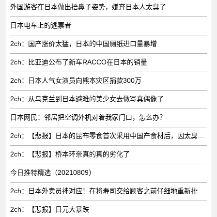
外国游客在日本做出捂鼻子姿势，嫌弃日本人太臭了
日本电车上的逃票者
2ch：国产涨价太猛，日本的中国厕纸进口量暴增
2ch：比亚迪公布了新车RACCO在日本的销量
2ch：日本人气女演员向熊本灾区捐款300万
2ch：从乌克兰到日本避难的美少女去做写真偶像了
日本网民：邻居把空调外机对着我家门口，怎么办？
2ch：【悲报】日本的昆布零食首次采用中国产食材后，因太臭了召回产品
2ch：【悲报】桥本环奈真的真的劣化了
今日推特精选（20210809）
2ch：日本外卖员神对应！在将寿司交给顾客之前仔细地重新排列好
2ch：【悲报】日元大暴跌