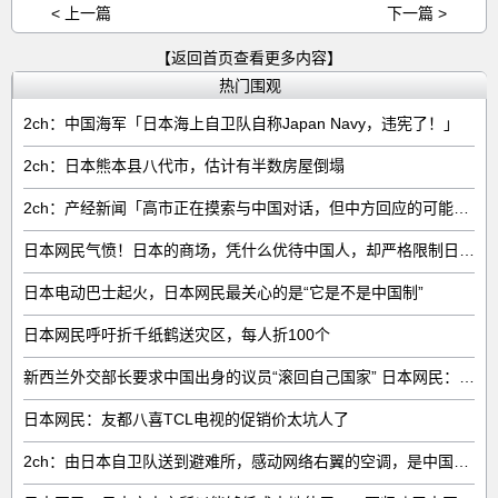
< 上一篇
下一篇 >
【返回首页查看更多内容】
热门围观
2ch：中国海军「日本海上自卫队自称Japan Navy，违宪了！」
2ch：日本熊本县八代市，估计有半数房屋倒塌
2ch：产经新闻「高市正在摸索与中国对话，但中方回应的可能性很低」
日本网民气愤！日本的商场，凭什么优待中国人，却严格限制日本人
日本电动巴士起火，日本网民最关心的是“它是不是中国制”
日本网民呼吁折千纸鹤送灾区，每人折100个
新西兰外交部长要求中国出身的议员“滚回自己国家” 日本网民：奇异果滚回原产国
日本网民：友都八喜TCL电视的促销价太坑人了
2ch：由日本自卫队送到避难所，感动网络右翼的空调，是中国制的……