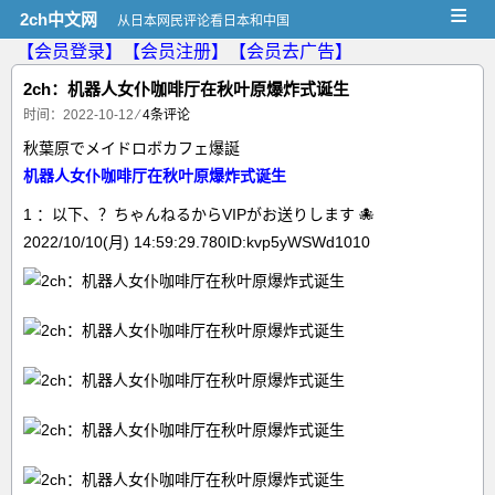
≡
2ch中文网
从日本网民评论看日本和中国
【会员登录】
【会员注册】
【会员去广告】
2ch：机器人女仆咖啡厅在秋叶原爆炸式诞生
时间：2022-10-12
⁄
4条评论
秋葉原でメイドロボカフェ爆誕
机器人女仆咖啡厅在秋叶原爆炸式诞生
1 ：以下、？ちゃんねるからVIPがお送りします 🐙
2022/10/10(月) 14:59:29.780ID:kvp5yWSWd1010