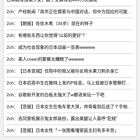
2ch：产经新闻「高市正在摸索与中国对话，但中方回应的可能性很低」
2ch：【朗报】佐佐木希（34岁）现在的样子
2ch：有哪些东西让你觉得“以前的更好”？
2ch：成为社会现象的日本动画一览表wwwww
2ch：美人coser的聚餐太糟糕了wwwww
2ch：【日本宫城】住院中的祖父被孙女用水果刀刺杀身亡
2ch：日本初高中生在推特上发约P信息，马上就被日本警察盯上了
2ch：谷歌新开发的白板太强大了w都进来玩一下吧
2ch：【悲报】日本女生在电车里大哭，帅哥看到后送了个手帕→结果她发现帅哥有女友
2ch：吉冈里帆展示兔女郎装扮，露出美腿让人直呼“犯规”
2ch：【悲报】日本女性「一张图看懂家庭主妇有多辛苦」