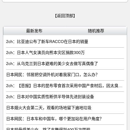
【返回顶部】
最新发布
随机推荐
2ch：比亚迪公布了新车RACCO在日本的销量
2ch：日本人气女演员向熊本灾区捐款300万
2ch：从乌克兰到日本避难的美少女去做写真偶像了
日本网民：邻居把空调外机对着我家门口，怎么办？
2ch：【悲报】日本的昆布零食首次采用中国产食材后，因太臭了召回产品
2ch：日本对中国实质性断供半导体先进封装设备
日本烟火大会第二天，观看的场地留下遍地垃圾
日本网民：日本车和中国车，哪个更加站在用户角度？
日本超骨感美少女，跳了支舞得到400万次围观