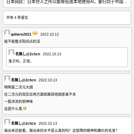
日本网民：日本穷人之所以能够低成本地使用AI，要归功于中国……
共有 4 条留言
gohere2021
2022.10.12
能不能整点阳间点的活
名無し@2chcn
2022.10.13
鬼子吗，正常。
名無し@2chcn
2022.10.13
明明是二次元大国
在二次元的现实应用方面就跟其他国家差不多
一股浓浓的邪神味
这是什么鬼
名無し@2chcn
2022.10.13
画出来还能看，做出来的水平是认真的吗？这智障的眼神和廉价的毛发？