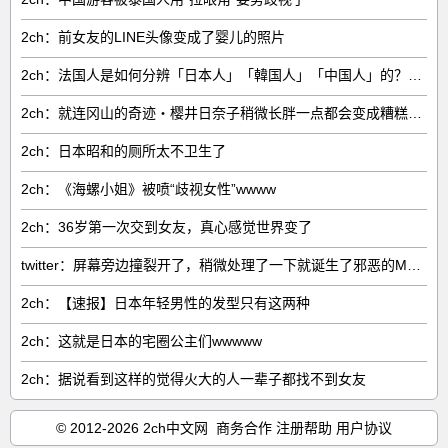
2ch：前女友的LINE头像变成了婴儿的照片
2ch：法国人是如何分辨「日本人」「韓国人」「中国人」的？为什么突然对我说「扣你鸡娃」
2ch：就连冈山的奇迹・樱井日奈子稍微长胖一点都会变成糟糕的丑女
2ch：日本昭和的厕所太不卫生了
2ch：《海螺小姐》被喷“歧视女性”wwww
2ch：36岁第一次交到女友，真心感觉世界变了
twitter：屏幕旁边撞裂开了，稍微处理了一下就诞生了邪恶的MacBook
2ch：【速报】日本年轻男性的发型只有这两种
2ch：这就是日本的宅圈公主们wwwww
2ch：据说看到这样的觉得火大的人一辈子都找不到女友
© 2012-2026 2ch中文网
商务合作
注册帮助
用户协议