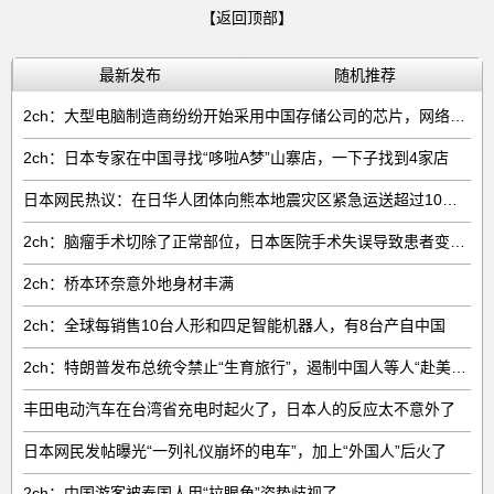
【返回顶部】
最新发布
随机推荐
2ch：大型电脑制造商纷纷开始采用中国存储公司的芯片，网络右翼将抵制电脑
2ch：日本专家在中国寻找“哆啦A梦”山寨店，一下子找到4家店
日本网民热议：在日华人团体向熊本地震灾区紧急运送超过10吨救援物资
2ch：脑瘤手术切除了正常部位，日本医院手术失误导致患者变成植物人
2ch：桥本环奈意外地身材丰满
2ch：全球每销售‌10台人形和四足智能机器人‌，有‌8台‌产自中国
2ch：特朗普发布总统令禁止“生育旅行”，遏制中国人等人“赴美生子”
丰田电动汽车在台湾省充电时起火了，日本人的反应太不意外了
日本网民发帖曝光“一列礼仪崩坏的电车”，加上“外国人”后火了
2ch：中国游客被泰国人用“拉眼角”姿势歧视了