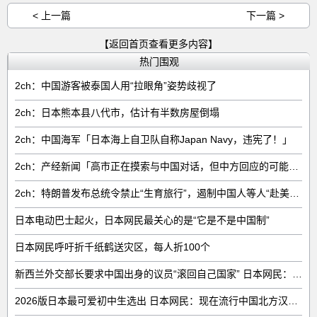
< 上一篇
下一篇 >
【返回首页查看更多内容】
热门围观
2ch：中国游客被泰国人用“拉眼角”姿势歧视了
2ch：日本熊本县八代市，估计有半数房屋倒塌
2ch：中国海军「日本海上自卫队自称Japan Navy，违宪了！」
2ch：产经新闻「高市正在摸索与中国对话，但中方回应的可能性很低」
2ch：特朗普发布总统令禁止“生育旅行”，遏制中国人等人“赴美生子”
日本电动巴士起火，日本网民最关心的是“它是不是中国制”
日本网民呼吁折千纸鹤送灾区，每人折100个
新西兰外交部长要求中国出身的议员“滚回自己国家” 日本网民：奇异果滚回原产国
2026版日本最可爱初中生选出 日本网民：现在流行中国北方汉族脸