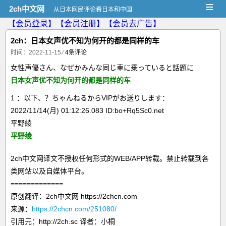
≡
2ch中文网
从日本网民评论看日本和中国
【会员登录】
【会员注册】
【会员去广告】
2ch：日本女声优不知为何开的都是同样的车
时间：2022-11-15
⁄
4条评论
女性声優さん、なぜかみんな同じ車に乗っていると話題に
日本女声优不知为何开的都是同样的车
1 ：以下、？ちゃんねるからVIPがお送りします：
2022/11/14(月) 01:12:26.083 ID:bo+Rq5Sc0.net
平野綾
平野绫
2ch中文网译文不授权任何形式的WEB/APP转载。禁止转载到各
类网站以及自媒体平台。
=============
原创翻译：2ch中文网 https://2chcn.com
来源：
https://2chcn.com/251080/
引用元：http://2ch.sc 译者：小桐