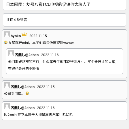
日本网民：友都八喜TCL电视的促销价太坑人了
共有 4 条留言
hyoko
2022.11.15
女星就开mini，本子们真是低欲望啊wwww
名無し@2chcn
2022.11.16
他们那破路窄的不行，什么车去了他那都得削尺寸。买个全尺寸的大车，
有钱也是开的不舒服
名無し@2chcn
2022.11.15
公司专用车。
名無し@2chcn
2022.11.16
因为mini在立本属于大排量高级汽车！哈哈哈