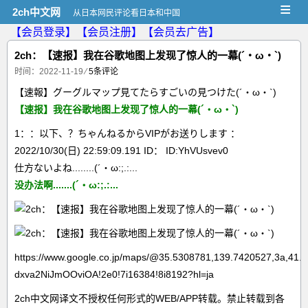
≡
2ch中文网
从日本网民评论看日本和中国
【会员登录】
【会员注册】
【会员去广告】
2ch：【速报】我在谷歌地图上发现了惊人的一幕(´・ω・`)
时间：2022-11-19
⁄
5条评论
【速報】グーグルマップ見てたらすごいの見つけた(´・ω・`)
【速报】我在谷歌地图上发现了惊人的一幕(´・ω・`)
1：：以下、？ちゃんねるからVIPがお送りします ：
2022/10/30(日) 22:59:09.191 ID： ID:YhVUsvev0
仕方ないよね........(´・ω:;.:...
没办法啊.......(´・ω:;.:...
https://www.google.co.jp/maps/@35.5308781,139.7420527,3a,41.
dxva2NiJmOOviOA!2e0!7i16384!8i8192?hl=ja
2ch中文网译文不授权任何形式的WEB/APP转载。禁止转载到各