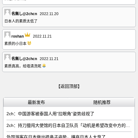
名無し@2chcn
2022.11.20
日本人的素质太低了
roshan
2022.11.21
素质的小日本
名無し@2chcn
2022.11.21
素质真高，给墙清洗呢
【返回顶部】
最新发布
随机推荐
2ch：中国游客被泰国人用“拉眼角”姿势歧视了
2ch：持刀擅闯大使馆的日本自卫队员「动机是希望改变中方的外交方针」
外国游客在日本做出捂鼻子姿势，嫌弃日本人太臭了