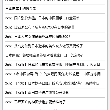
日本电车上的逃票者
2ch：国产涨价太猛，日本的中国厕纸进口量暴增
2ch：比亚迪公布了新车RACCO在日本的销量
2ch：日本人气女演员向熊本灾区捐款300万
2ch：从乌克兰到日本避难的美少女去做写真偶像了
日本网民：邻居把空调外机对着我家门口，怎么办？
2ch：【悲报】日本的昆布零食首次采用中国产食材后，因太臭了召回产品
2ch：5名中国游客把住过的大阪民宿变成“垃圾屋” 中国房东网上发帖曝光
2ch：【悲报】日本妹子已经开始吃“流水珍珠奶茶”，果然排队的女的是蠢货吧
2ch：【悲报】深田恭子被广濑铃公开处刑
2ch：已经死亡的神田沙也加更新推特了