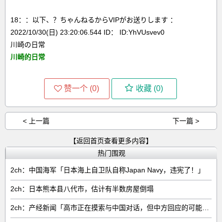
18：：以下、？ちゃんねるからVIPがお送りします ：
2022/10/30(日) 23:20:06.544 ID： ID:YhVUsvev0
川崎の日常
川崎的日常
赞一个 (
0
)
收藏 (
0
)
< 上一篇
下一篇 >
【返回首页查看更多内容】
热门围观
2ch：中国海军「日本海上自卫队自称Japan Navy，违宪了！」
2ch：日本熊本县八代市，估计有半数房屋倒塌
2ch：产经新闻「高市正在摸索与中国对话，但中方回应的可能性很低」