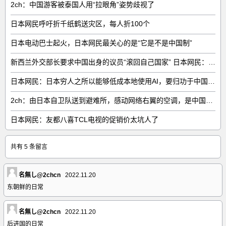
2ch：中国游客被泰国人用“拉眼角”姿势歧视了
日本网民呼吁折千纸鹤送灾区，每人折100个
日本电动巴士起火，日本网民最关心的是“它是不是中国制”
新西兰外交部长要求中国出身的议员“滚回自己国家” 日本网民：奇异果滚回原产国
日本网民：日本穷人之所以能够低成本地使用AI，要归功于中国……
2ch：由日本自卫队送到避难所，感动网络右翼的空调，是中国制的……
日本网民：友都八喜TCL电视的促销价太坑人了
共有 5 条留言
名無し@2chcn
2022.11.20
东朝鲜的日常
名無し@2chcn
2022.11.20
后进国的日常