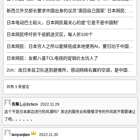
新西兰外交部长要求中国出身的议员“滚回自己国家” 日本网民：奇异果滚回原产国
日本电动巴士起火，日本网民最关心的是“它是不是中国制”
日本网民呼吁折千纸鹤送灾区，每人折100个
日本网民：日本穷人之所以能够低成本地使用AI，要归功于中国……
日本网民：友都八喜TCL电视的促销价太坑人了
2ch：由日本自卫队送到避难所，感动网络右翼的空调，是中国制的……
共有 3 条留言
名無し@2chcn
2022.11.29
这个不是日本那边流行的风潮吗？发达的服务业和傲慢浮夸的作风就不需要谦让
了吧。。。。。。
lanyunjian
2022.11.30