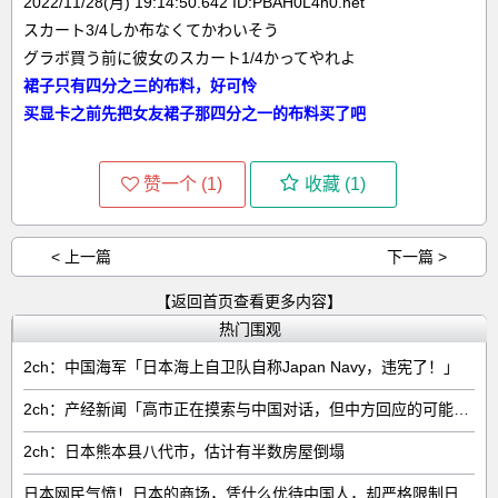
2022/11/28(月) 19:14:50.642 ID:PBAH0L4h0.net
スカート3/4しか布なくてかわいそう
グラボ買う前に彼女のスカート1/4かってやれよ
裙子只有四分之三的布料，好可怜
买显卡之前先把女友裙子那四分之一的布料买了吧
赞一个 (
1
)
收藏 (
1
)
< 上一篇
下一篇 >
【返回首页查看更多内容】
热门围观
2ch：中国海军「日本海上自卫队自称Japan Navy，违宪了！」
2ch：产经新闻「高市正在摸索与中国对话，但中方回应的可能性很低」
2ch：日本熊本县八代市，估计有半数房屋倒塌
日本网民气愤！日本的商场，凭什么优待中国人，却严格限制日本人