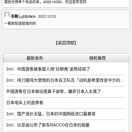
摆拍也得弄个有品的来，4080+4090，你这是带货的
名無し@2chcn
2022.12.01
一看就知道是国内的
【返回顶部】
最新发布
随机推荐
2ch：中国游客被泰国人用“拉眼角”姿势歧视了
2ch：持刀擅闯大使馆的日本自卫队员「动机是希望改变中方的外交方针」
外国游客在日本做出捂鼻子姿势，嫌弃日本人太臭了
日本电车上的逃票者
2ch：国产涨价太猛，日本的中国厕纸进口量暴增
2ch：比亚迪公布了新车RACCO在日本的销量