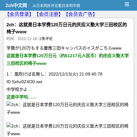
≡
2ch中文网
从日本网民评论看日本和中国
【会员登录】
【会员注册】
【会员去广告】
2ch：这就是日本学费120万日元的庆应义塾大学三田校区的
椅子www
时间：2022-12-16
⁄
2条评论
学費が120万もする慶應三田キャンパスのイスがこちらwww
这就是日本学费120万日元（约61217元人民币）的庆应义塾大学
三田校区的椅子www
1 ：風吹けば名無し：2022/12/13(火) 21:09:40.78
ID:Sxhz0Z4O0.net
中学校かよ…
这是中学吗……