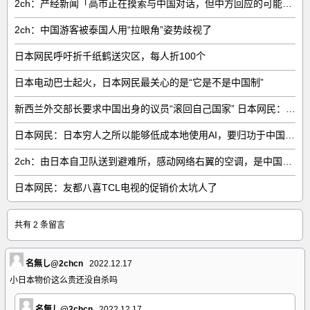
2ch：产经新闻「高市正在摸索与中国对话，但中方回应的可能性很低」
2ch：中国游客被泰国人用“拉眼角”姿势歧视了
日本网民呼吁折千纸鹤送灾区，每人折100个
日本电动巴士起火，日本网民最关心的是“它是不是中国制”
新西兰外交部长要求中国出身的议员“滚回自己国家” 日本网民：奇异果滚回原产国
日本网民：日本穷人之所以能够低成本地使用AI，要归功于中国……
2ch：由日本自卫队送到避难所，感动网络右翼的空调，是中国制的……
日本网民：友都八喜TCL电视的促销价太坑人了
共有 2 条留言
名無し@2chcn
2022.12.17
小日本物价这么贵还没自杀吗
名無し@2chcn
2022.12.17