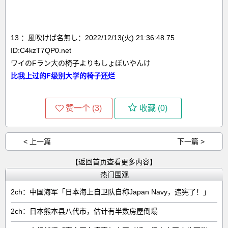
13 ：風吹けば名無し：2022/12/13(火) 21:36:48.75
ID:C4kzT7QP0.net
ワイのFラン大の椅子よりもしょぼいやんけ
比我上过的F级别大学的椅子还烂
赞一个 (
3
)
收藏 (
0
)
< 上一篇
下一篇 >
【返回首页查看更多内容】
热门围观
2ch：中国海军「日本海上自卫队自称Japan Navy，违宪了！」
2ch：日本熊本县八代市，估计有半数房屋倒塌