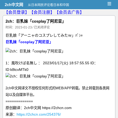
≡
2ch中文网
从日本网民评论看日本和中国
【会员登录】
【会员注册】
【会员去广告】
2ch：巨乳妹「cosplay了阿尼亚」
时间：2023-01-23
⁄
已关闭评论
巨乳娘「アーニャのコスプレしてみたｗ」ﾊﾟｼｬ
巨乳妹「cosplay了阿尼亚」
1：風吹けば名無し ： 2023/01/17(火) 18:57:55.55 ID：
ID:k8tcvMTk0
2ch中文网译文不授权任何形式的WEB/APP转载。禁止转载到各类网
站以及自媒体平台。
=============
原创翻译：2ch中文网 https://2chcn.com
来源：
https://2chcn.com/254376/