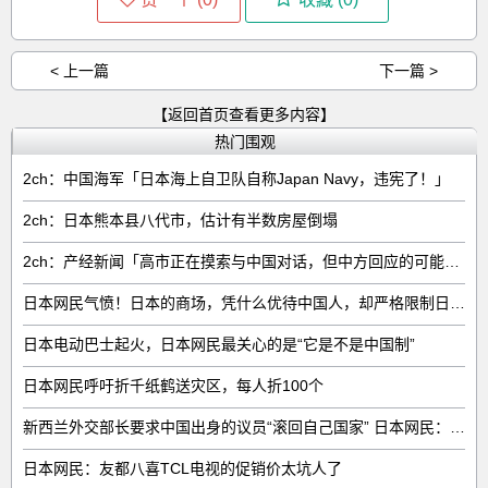
< 上一篇
下一篇 >
【返回首页查看更多内容】
热门围观
2ch：中国海军「日本海上自卫队自称Japan Navy，违宪了！」
2ch：日本熊本县八代市，估计有半数房屋倒塌
2ch：产经新闻「高市正在摸索与中国对话，但中方回应的可能性很低」
日本网民气愤！日本的商场，凭什么优待中国人，却严格限制日本人
日本电动巴士起火，日本网民最关心的是“它是不是中国制”
日本网民呼吁折千纸鹤送灾区，每人折100个
新西兰外交部长要求中国出身的议员“滚回自己国家” 日本网民：奇异果滚回原产国
日本网民：友都八喜TCL电视的促销价太坑人了