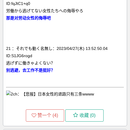
ID:fqJtC1+q0
労働から逃げてない女性たちへの侮辱やろ
那是对劳动女性的侮辱吧
21 ：それでも動く名無し：2023/04/27(木) 13:52:50.04
ID:S1JG6rogd
逃げずに働きゃよくない？
别逃避，去工作不是挺好？
赞一个 (
4
)
收藏 (
0
)