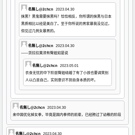
名無し@2chcn
2023.04.30
抹黑？黑鬼需要抹黑吗？恰恰相反，你所谓的抹黑与日本
黑质相比以经是美白了。至于你所说的男家暴我没见过，
但见过几例女暴男的。
名無し@2chcn
2023.04.30
——货拉拉莫须有臀姐如是说
名無し@2chcn
2023.05.01
衣食无忧的中下阶层臀姐结婚了有了小孩也要调笑别
人以凸显自己，实则意识不到自身本质的坏。
名無し@2chcn
2023.04.30
来中国优化掉女拳，毕竟是国内拳师的前辈，已经胯过了幼稚的阶段
名無し@2chcn
2023.04.30