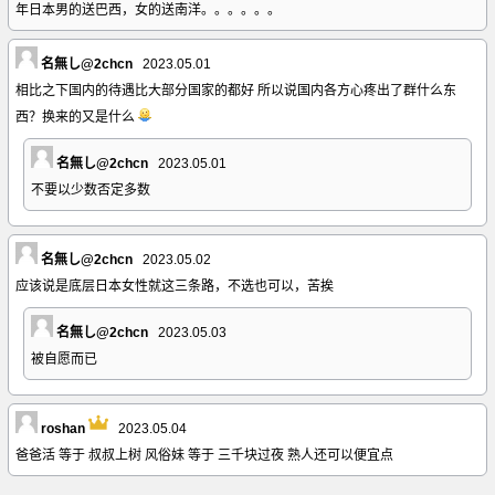
年日本男的送巴西，女的送南洋。。。。。。
名無し@2chcn
2023.05.01
相比之下国内的待遇比大部分国家的都好 所以说国内各方心疼出了群什么东
西？换来的又是什么
名無し@2chcn
2023.05.01
不要以少数否定多数
名無し@2chcn
2023.05.02
应该说是底层日本女性就这三条路，不选也可以，苦挨
名無し@2chcn
2023.05.03
被自愿而已
roshan
2023.05.04
爸爸活 等于 叔叔上树 风俗妹 等于 三千块过夜 熟人还可以便宜点