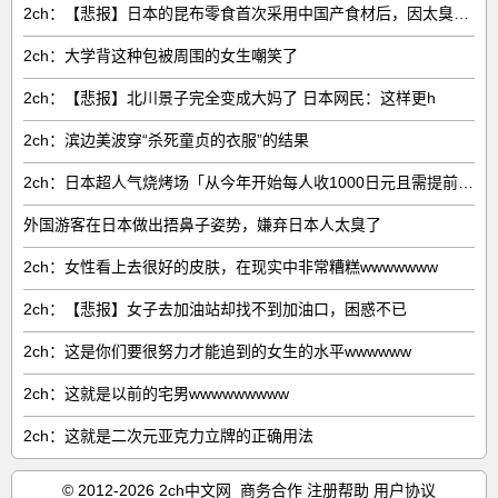
2ch：【悲报】日本的昆布零食首次采用中国产食材后，因太臭了召回产品
2ch：大学背这种包被周围的女生嘲笑了
2ch：【悲报】北川景子完全变成大妈了 日本网民：这样更h
2ch：滨边美波穿“杀死童贞的衣服”的结果
2ch：日本超人气烧烤场「从今年开始每人收1000日元且需提前预约」→结果wwww
外国游客在日本做出捂鼻子姿势，嫌弃日本人太臭了
2ch：女性看上去很好的皮肤，在现实中非常糟糕wwwwwww
2ch：【悲报】女子去加油站却找不到加油口，困惑不已
2ch：这是你们要很努力才能追到的女生的水平wwwwww
2ch：这就是以前的宅男wwwwwwwww
2ch：这就是二次元亚克力立牌的正确用法
© 2012-2026 2ch中文网
商务合作
注册帮助
用户协议