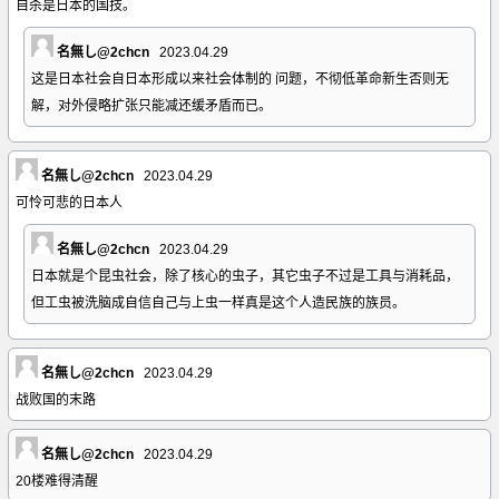
自杀是日本的国技。
名無し@2chcn
2023.04.29
这是日本社会自日本形成以来社会体制的 问题，不彻低革命新生否则无
解，对外侵略扩张只能减还缓矛盾而已。
名無し@2chcn
2023.04.29
可怜可悲的日本人
名無し@2chcn
2023.04.29
日本就是个昆虫社会，除了核心的虫子，其它虫子不过是工具与消耗品，
但工虫被洗脑成自信自己与上虫一样真是这个人造民族的族员。
名無し@2chcn
2023.04.29
战败国的末路
名無し@2chcn
2023.04.29
20楼难得清醒