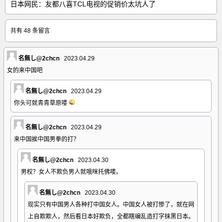
日本网民：友都八喜TCL电视的促销价太坑人了
共有 48 条留言
名無し@2chcn
2023.04.29
女的来中国吧
名無し@2chcn
2023.04.29
你头可就青青草原喽
名無し@2chcn
2023.04.29
来中国挨中国男拳的打？
名無し@2chcn
2023.04.30
男权？女人不欺负男人就哦咪托佛喽。
名無し@2chcn
2023.04.30
现实只有中国男人各种打中国女人。中国女人被打惨了，就在网
上自欺欺人，然后看日本好欺负，全都瞎编乱造打字抹黑日本。