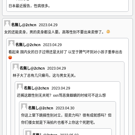
日本最近报告，性病很多。
名無し@2chcn
2023.04.29
女的还能卖身，男的卖身都没人要。高等性别不要出来卖惨了。
名無し@2chcn
2023.04.29
看起来 国内女的日子过得还是太好了 以至于脾气坏到对小孩子重拳出击
名無し@2chcn
2023.04.29
林子大了总有几只癞鸟，这与男女无关。
名無し@2chcn
2023.04.29
还搁这跟性别无关呢？xxn骂恶臭蝈蝻的时候可不这么想
名無し@2chcn
2023.04.30
你这上窜下跳搞性别对立，挺卖力吗？很有成就感吗？但
你们倭女就是下海拍片也看不上你这个死肥宅。