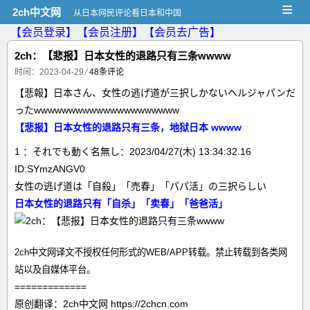
≡
2ch中文网
从日本网民评论看日本和中国
【会员登录】
【会员注册】
【会员去广告】
2ch：【悲报】日本女性的退路只有三条wwww
时间：2023-04-29
⁄
48条评论
【悲報】日本さん、女性の逃げ道が三択しかないヘルジャパンだ
ったwwwwwwwwwwwwwwwwwwwww
【悲报】日本女性的退路只有三条，地狱日本 wwww
1 ：それでも動く名無し：2023/04/27(木) 13:34:32.16
ID:SYmzANGV0
女性の逃げ道は「自殺」「売春」「パパ活」の三択らしい
日本女性的退路只有「自杀」「卖春」「爸爸活」
2ch中文网译文不授权任何形式的WEB/APP转载。禁止转载到各类网
站以及自媒体平台。
=============
原创翻译：2ch中文网 https://2chcn.com