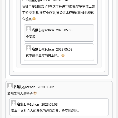
名無し@2chcn
2023.05.02
我哪里提到倭女了?在这里转进**呢?希望龟龟你上交
工资,交彩礼,被写小作文,被关进冰柜里的时候也能这
么想奥
名無し@2chcn
2023.05.03
不要装
名無し@2chcn
2023.05.03
这不就是真实的日本吗。
名無し@2chcn
2023.05.02
酒吧里有大量鸭子
名無し@2chcn
2023.05.03
资本主义社会人的异化的必然后果，极度的剥削。