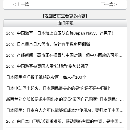
< 上一篇
下一篇 >
【返回首页查看更多内容】
热门围观
2ch：中国海军「日本海上自卫队自称Japan Navy，违宪了！」
2ch：日本熊本县八代市，估计有半数房屋倒塌
2ch：产经新闻「高市正在摸索与中国对话，但中方回应的可能性很低」
2ch：中国游客被泰国人用“拉眼角”姿势歧视了
日本网民呼吁折千纸鹤送灾区，每人折100个
日本电动巴士起火，日本网民最关心的是“它是不是中国制”
新西兰外交部长要求中国出身的议员“滚回自己国家” 日本网民：奇异果滚回原产国
日本网民：日本穷人之所以能够低成本地使用AI，要归功于中国……
2ch：由日本自卫队送到避难所，感动网络右翼的空调，是中国制的……