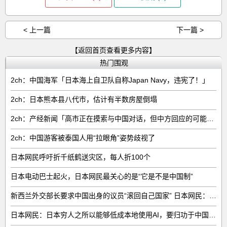
< 上一篇
下一篇 >
【返回首页查看更多内容】
热门围观
2ch：中国海军「日本海上自卫队自称Japan Navy，违宪了！」
2ch：日本熊本县八代市，估计有半数房屋倒塌
2ch：产经新闻「高市正在摸索与中国对话，但中方回应的可能性很低」
2ch：中国游客被泰国人用“拉眼角”姿势歧视了
日本网民呼吁折千纸鹤送灾区，每人折100个
日本电动巴士起火，日本网民最关心的是“它是不是中国制”
新西兰外交部长要求中国出身的议员“滚回自己国家” 日本网民：奇异果滚回原产国
日本网民：日本穷人之所以能够低成本地使用AI，要归功于中国……