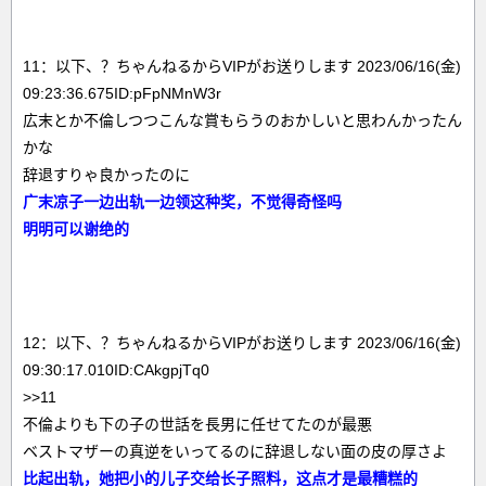
11：以下、？ちゃんねるからVIPがお送りします 2023/06/16(金)
09:23:36.675ID:pFpNMnW3r
広末とか不倫しつつこんな賞もらうのおかしいと思わんかったん
かな
辞退すりゃ良かったのに
广末凉子一边出轨一边领这种奖，不觉得奇怪吗
明明可以谢绝的
12：以下、？ちゃんねるからVIPがお送りします 2023/06/16(金)
09:30:17.010ID:CAkgpjTq0
>>11
不倫よりも下の子の世話を長男に任せてたのが最悪
ベストマザーの真逆をいってるのに辞退しない面の皮の厚さよ
比起出轨，她把小的儿子交给长子照料，这点才是最糟糕的