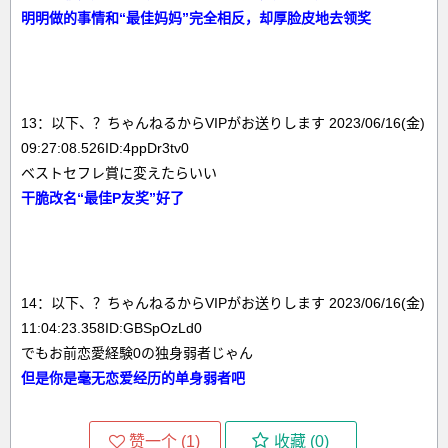
明明做的事情和“最佳妈妈”完全相反，却厚脸皮地去领奖
13：以下、？ちゃんねるからVIPがお送りします 2023/06/16(金)
09:27:08.526ID:4ppDr3tv0
ベストセフレ賞に変えたらいい
干脆改名“最佳P友奖”好了
14：以下、？ちゃんねるからVIPがお送りします 2023/06/16(金)
11:04:23.358ID:GBSpOzLd0
でもお前恋愛経験0の独身弱者じゃん
但是你是毫无恋爱经历的单身弱者吧
赞一个 (
1
)
收藏 (
0
)