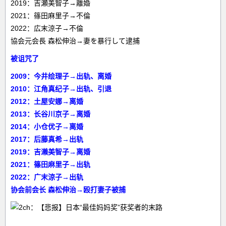
2019：吉瀬美智子→離婚
2021：篠田麻里子→不倫
2022：広末涼子→不倫
協会元会長 森松伸治→妻を暴行して逮捕
被诅咒了
2009：今井绘理子→出轨、离婚
2010：江角真纪子→出轨、引退
2012：土屋安娜→离婚
2013：长谷川京子→离婚
2014：小仓优子→离婚
2017：后藤真希→出轨
2019：吉濑美智子→离婚
2021：篠田麻里子→出轨
2022：广末涼子→出轨
协会前会长 森松伸治→殴打妻子被捕