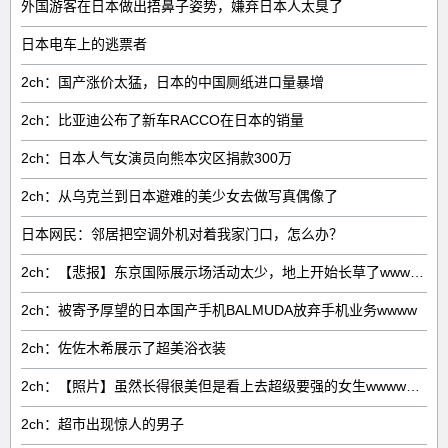
外国游客在日本做出捂鼻子姿势，嫌弃日本人太臭了
日本电车上的逃票者
2ch：国产涨价太猛，日本的中国厕纸进口量暴增
2ch：比亚迪公布了新车RACCO在日本的销量
2ch：日本人气女演员向熊本灾区捐款300万
2ch：从乌克兰到日本避难的美少女去做写真偶像了
日本网民：邻居把空调外机对着我家门口，怎么办？
2ch：【悲报】东京国际展示场活动太少，地上开始长草了wwwww
2ch：被寄予厚望的日本国产手机BALMUDA放弃手机业务wwww
2ch：佐佐木希展示了超美浴衣装
2ch：【照片】虽然长得很美但是看上去超级要强的女生wwwwwww
2ch：超市出现惊人的男子