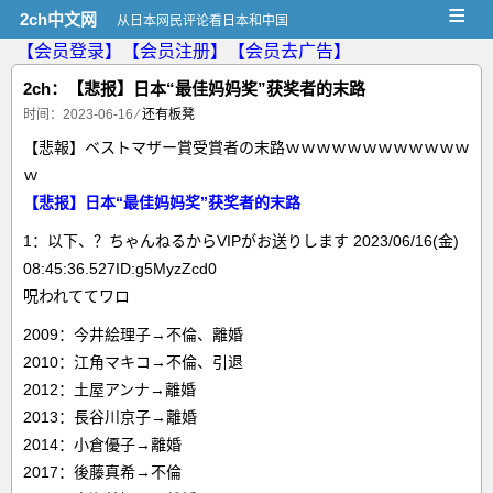
≡
2ch中文网
从日本网民评论看日本和中国
【会员登录】
【会员注册】
【会员去广告】
2ch：【悲报】日本“最佳妈妈奖”获奖者的末路
时间：2023-06-16
⁄
还有板凳
【悲報】ベストマザー賞受賞者の末路ｗｗｗｗｗｗｗｗｗｗｗｗ
ｗ
【悲报】日本“最佳妈妈奖”获奖者的末路
1：以下、？ちゃんねるからVIPがお送りします 2023/06/16(金)
08:45:36.527ID:g5MyzZcd0
呪われててワロ
2009：今井絵理子→不倫、離婚
2010：江角マキコ→不倫、引退
2012：土屋アンナ→離婚
2013：長谷川京子→離婚
2014：小倉優子→離婚
2017：後藤真希→不倫