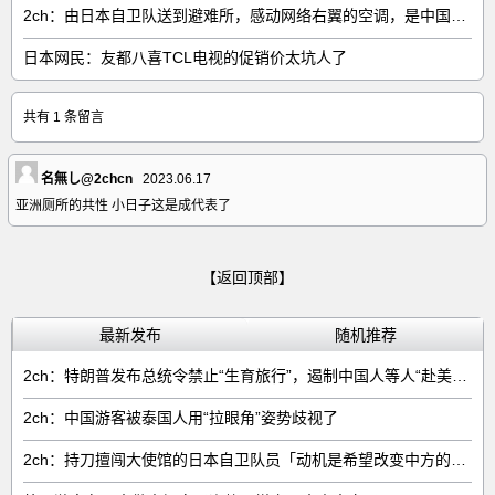
2ch：由日本自卫队送到避难所，感动网络右翼的空调，是中国制的……
日本网民：友都八喜TCL电视的促销价太坑人了
共有 1 条留言
名無し@2chcn
2023.06.17
亚洲厕所的共性 小日子这是成代表了
【返回顶部】
最新发布
随机推荐
2ch：特朗普发布总统令禁止“生育旅行”，遏制中国人等人“赴美生子”
2ch：中国游客被泰国人用“拉眼角”姿势歧视了
2ch：持刀擅闯大使馆的日本自卫队员「动机是希望改变中方的外交方针」