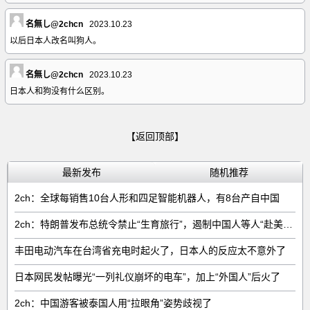
名無し@2chcn
2023.10.23
以后日本人改名叫狗人。
名無し@2chcn
2023.10.23
日本人和狗没有什么区别。
【返回顶部】
最新发布
随机推荐
2ch：全球每销售‌10台人形和四足智能机器人‌，有‌8台‌产自中国
2ch：特朗普发布总统令禁止“生育旅行”，遏制中国人等人“赴美生子”
丰田电动汽车在台湾省充电时起火了，日本人的反应太不意外了
日本网民发帖曝光“一列礼仪崩坏的电车”，加上“外国人”后火了
2ch：中国游客被泰国人用“拉眼角”姿势歧视了