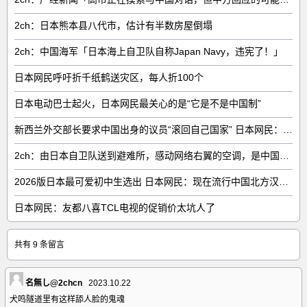
2ch：日本熊本县八代市，估计有半数房屋倒塌
2ch：中国海军「日本海上自卫队自称Japan Navy，违宪了！」
日本网民呼吁折千纸鹤送灾区，每人折100个
日本电动巴士起火，日本网民最关心的是“它是不是中国制”
新西兰外交部长要求中国出身的议员“滚回自己国家” 日本网民：奇异果滚回原产国
2ch：由日本自卫队送到避难所，感动网络右翼的空调，是中国制的……
2026版日本最可爱初中生选出 日本网民：现在流行中国北方汉族脸
日本网民：友都八喜TCL电视的促销价太坑人了
共有 9 条留言
名無し@2chcn
2023.10.22
犬鸣隧道里有这样舔人脸的鬼魂