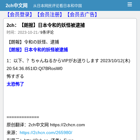
≡
2ch中文网
从日本网民评论看日本和中国
【会员登录】
【会员注册】
【会员去广告】
2ch：【朗报】日本令和的妖怪被逮捕
时间：2023-10-21
⁄
9条评论
【朗報】令和の妖怪、逮捕
【朗报】日本令和的妖怪被逮捕
1：以下、？ちゃんねるからVIPがお送りします 2023/10/12(木)
20:54:36.851ID:Ql7BRosW0
怖すぎる
太恐怖了
=============
原创翻译：2ch中文网 https://2chcn.com
来源：
https://2chcn.com/265980/