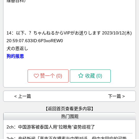
维基百科）
14：以下、？ちゃんねるからVIPがお送りします 2023/10/12(木)
20:59:07.633ID:6P3xoREW0
犬の恩返し
狗的报恩
赞一个 (
0
)
收藏 (
0
)
< 上一篇
下一篇 >
【返回首页查看更多内容】
热门围观
2ch：中国游客被泰国人用“拉眼角”姿势歧视了
2ch：产经新闻「高市正在摸索与中国对话，但中方回应的可能性很低」