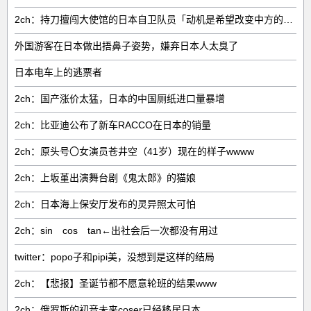
2ch：持刀擅闯大使馆的日本自卫队员「动机是希望改变中方的外交方针」
外国游客在日本做出捂鼻子姿势，嫌弃日本人太臭了
日本电车上的逃票者
2ch：国产涨价太猛，日本的中国厕纸进口量暴增
2ch：比亚迪公布了新车RACCO在日本的销量
2ch：原头号〇女演员苍井空（41岁）现在的样子wwww
2ch：上坂堇出演舞台剧《鬼太郎》的猫娘
2ch：日本海上保安厅发布的灵异照太可怕
2ch：sin cos tan←出社会后一次都没有用过
twitter：popo子和pipi美，没想到是这样的结局
2ch：【悲报】圣诞节都不愿意轮班的结果www
2ch：俄罗斯的初音未来coser已经移居日本