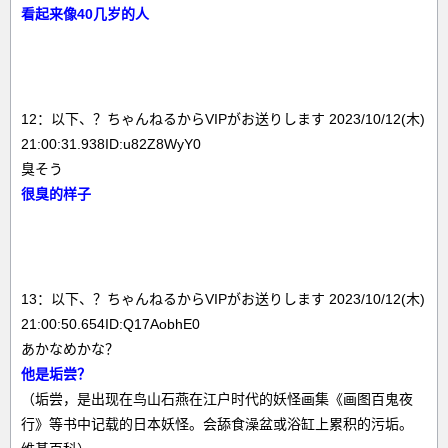
看起来像40几岁的人
12：以下、？ちゃんねるからVIPがお送りします 2023/10/12(木)
21:00:31.938ID:u82Z8WyY0
臭そう
很臭的样子
13：以下、？ちゃんねるからVIPがお送りします 2023/10/12(木)
21:00:50.654ID:Q17AobhE0
あかなめかな？
他是垢尝？
（垢尝，是出现在鸟山石燕在江户时代的妖怪画集《画图百鬼夜
行》等书中记载的日本妖怪。会舔食澡盆或浴缸上累积的污垢。