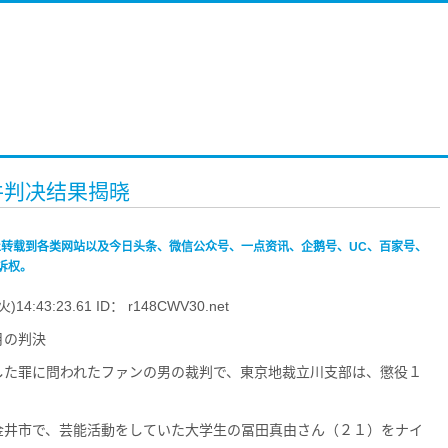
件判决结果揭晓
禁止转载到各类网站以及今日头条、微信公众号、一点资讯、企鹅号、UC、百家号、
诉权。
4:43:23.61 ID： r148CWV30.net
月の判決
した罪に問われたファンの男の裁判で、東京地裁立川支部は、懲役１
金井市で、芸能活動をしていた大学生の冨田真由さん（２１）をナイ