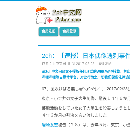
会员注册
会员登录
2ch：【速报】日本偶像遇刺事
作者:2ch中文网
时间:2017-02-28
6条评论
※2ch中文网译文不授权任何形式的WEB/APP转载。
哔哩哔哩等自媒体平台，对此行为之一切我们保留法律追
67：風吹けば名無し＠＼(^o^)／ ： 2017/02/28(火)1
東京・小金井の女子大生刺傷、懲役１４年６か
芸能活動をしていた女子大学生を殺害しようと
４年６か月の判決を言い渡しました。
岩埼友宏
被告（２８）は、去年５月、東京・小