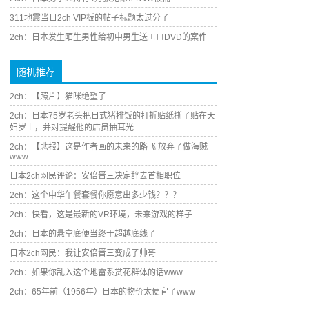
311地震当日2ch VIP板的帖子标题太过分了
2ch：日本发生陌生男性给初中男生送エロDVD的案件
随机推荐
2ch：【照片】猫咪绝望了
2ch：日本75岁老头把日式猪排饭的打折贴纸撕了贴在天
妇罗上，并对提醒他的店员抽耳光
2ch：【悲报】这是作者画的未来的路飞 放弃了做海贼
www
日本2ch网民评论：安倍晋三决定辞去首相职位
2ch：这个中华午餐套餐你愿意出多少钱？？？
2ch：快看，这是最新的VR环境，未来游戏的样子
2ch：日本的悬空底便当终于超越底线了
日本2ch网民：我让安倍晋三变成了帅哥
2ch：如果你乱入这个地雷系赏花群体的话www
2ch：65年前（1956年）日本的物价太便宜了www