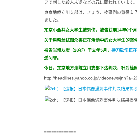
フで刺した殺人未遂などの罪に問われています
東京地裁立川支部は、きょう、検察側の懲役１
ました。
东京小金井女大学生被刺伤，被告获刑14年6个月
关于男粉丝试图杀害正在活动中的女大学生的案件
被告岩埼友宏（28岁）于去年5月，
持刀砍伤正在
遂问罪。
今日，东京地方法院立川支部下达判决，针对检察
http://headlines.yahoo.co.jp/videonews/jnn?a=
=============