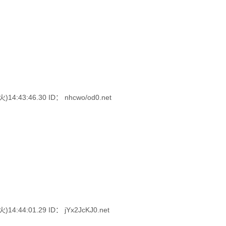
:43:46.30 ID： nhcwo/od0.net
:44:01.29 ID： jYx2JcKJ0.net