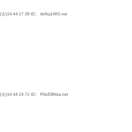
4:44:17.38 ID： de9uj14K0.net
4:44:19.71 ID： P5k/EBNsa.net