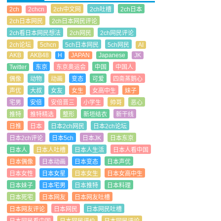
2ch
2chcn
2ch中文网
2ch吐槽
2ch日本
2ch日本网民
2ch日本网民评论
2ch看日本网民想法
2ch网民
2ch网民评论
2ch论坛
5chcn
5ch日本网民
5ch网民
AI
AKB
AKB48
H
JAPAN
Japanese
JK
Twitter
东京
东京奥运会
中国
中国人
偶像
动物
动画
变态
可爱
四斋蒸鹅心
声优
大叔
女友
女生
女高中生
妹子
宅男
安倍
安倍晋三
小学生
帅哥
恶心
推特
推特精选
整形
新垣结衣
新干线
日推
日本
日本2ch网民
日本2ch论坛
日本2ch评论
日本5ch
日本JK
日本东京
日本人
日本人吐槽
日本人生活
日本人看中国
日本偶像
日本动画
日本变态
日本声优
日本女性
日本女星
日本女生
日本女高中生
日本妹子
日本宅男
日本推特
日本料理
日本死宅
日本网友
日本网友吐槽
日本网友评论
日本网民
日本网民吐槽