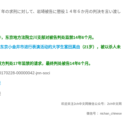
。
７年の求刑に対して、岩埼被告に懲役１４年６か月の判決を言い渡し
，东京地方法院立川支部对被告判处监禁14年6个月。
东京小金井市进行表演活动的大学生富田真由
（21岁），被以杀人未
方判处17年监禁的请求，最终判处被告14年6个月。
20170228-00000042-jnn-soci
欢迎关注2ch中文网微信公众号：2ch中文网
微信号 ：nichan_chinese