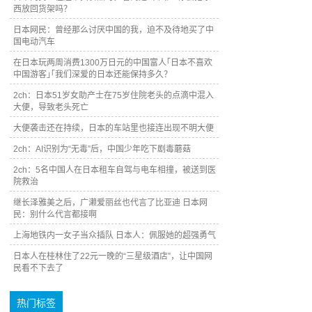
西放回货架吗？
日本网民：曾经那么讨厌中国的我，迫不及待地买了中
国电动汽车
在日本玩两周消费1300万日元的中国富人｢日本不喜欢
中国游客｣｢我们深爱的日本还能保持多久？
2ch：日本51岁女助产士在75岁住院老头的点滴中混入
大便，导致老头死亡
大便袭击还在持续，日本的车站里也接连出现不明大便
2ch：AI识别为“无毒”后，中国少年吃下剧毒蘑菇
2ch：5名中国人在日本租车自驾与电车相撞，被送到医
院救治
继长泽雅美之后，广濑爱丽丝也代言了比亚迪 日本网
民：别什么代言都接啊
上海地铁内一女子当众插队 日本人：佩服她的超强勇气
日本人在桂林住了22元一晚的“三星级酒店”，让中国网
民看不下去了
热门标签