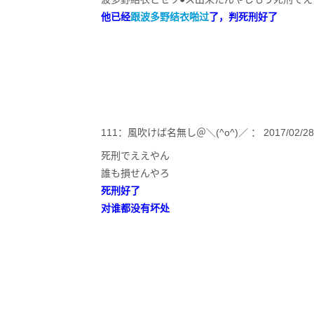
他已经
跟波多野结衣啪过
了，判死刑好了
111：風吹けば名無し＠＼(^o^)／ ： 2017/02/28(火)1
死刑でええやん
誰も損せんやろ
死刑好了
对谁都没有坏处