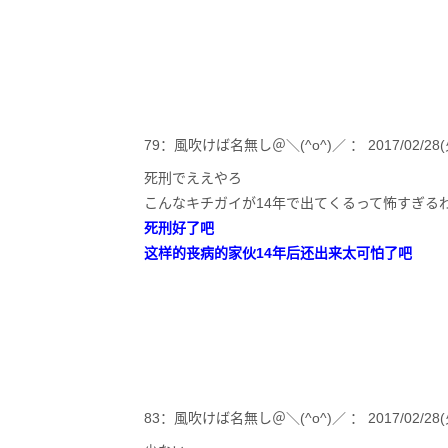
79：風吹けば名無し＠＼(^o^)／ ： 2017/02/28(火)14
死刑でええやろ
こんなキチガイが14年で出てくるって怖すぎる
死刑好了吧
这样的丧病的家伙14年后还出来太可怕了吧
83：風吹けば名無し＠＼(^o^)／ ： 2017/02/28(火)1