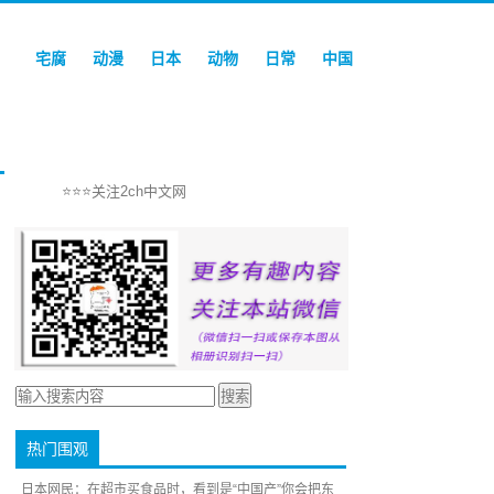
宅腐
动漫
日本
动物
日常
中国
⭐⭐⭐关注2ch中文网
热门围观
日本网民：在超市买食品时，看到是“中国产”你会把东