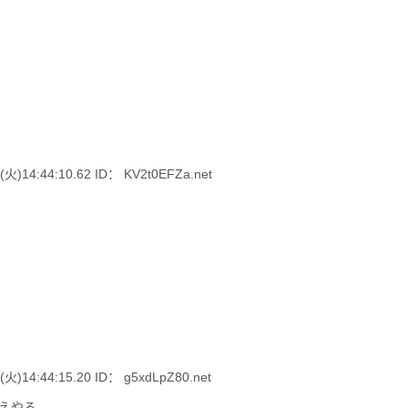
4:44:10.62 ID： KV2t0EFZa.net
4:44:15.20 ID： g5xdLpZ80.net
えやろ