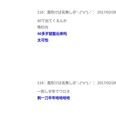
116：風吹けば名無し＠＼(^o^)／ ： 2017/02/28(火)1
40で出てくるんか
怖杉内
40多岁就能出来吗
太可怕
118：風吹けば名無し＠＼(^o^)／ ： 2017/02/28(火)1
一刺し半年でワロタ
刺一刀半年哈哈哈哈