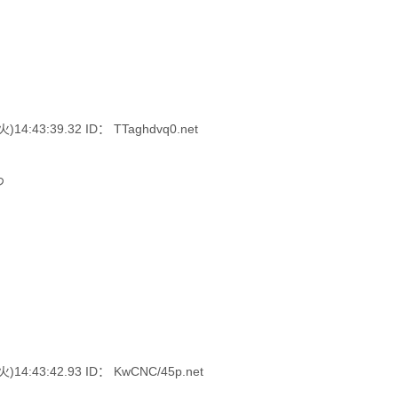
:43:39.32 ID： TTaghdvq0.net
わ
4:43:42.93 ID： KwCNC/45p.net