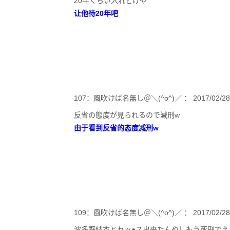
20年くらい入れとけや
让他待20年吧
107：風吹けば名無し＠＼(^o^)／ ： 2017/02/28(火)1
反省の態度が見られるので減刑w
由于看到反省的态度减刑w
109：風吹けば名無し＠＼(^o^)／ ： 2017/02/28(火)1
波多野結衣とセッ●ス出来たんやしもう死刑でえ