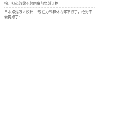
拍，担心败露不顾同事阻拦毁证据
日本嫖娼万人校长：“现在力气和体力都不行了，绝对不
会再嫖了”