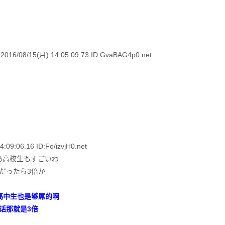
8/15(月) 14:05:09.73 ID:GvaBAG4p0.net
:06.16 ID:Fo/izvjH0.net
あ高校生もすごいわ
係だったら3倍か
高中生也是够屌的啊
的话那就是3倍