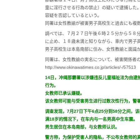
童に淫行させる行為の禁止）の疑いで逮捕した
容疑を否認しているという。
同署は女性教諭が被害男子高校生と過去にも複
調べでは、７月２７日午後６時２５分から５８
に止め、１８歳未満と知りながら、車内で男子
男子高校生は本島南部に住み、女性教諭と面識
同署は、女性教諭の実名について、被害関係者
http://www.okinawatimes.co.jp/articles/-/57513
14日，冲绳那霸署以涉嫌违反儿童福祉法为由逮
行为。
女教师已承认嫌疑。
该女教师可能与受害男生进行过数次性行为，警
调查发现，7月27日下午6点25分到58分之间
满18岁的情况下，在车内与一名男高中生车震。
男生居住在本岛南部，与女教师认识。
警方称，为保护受害人的隐私，不公布女教师的