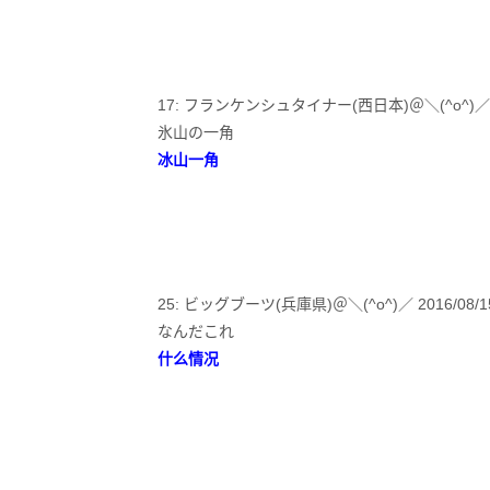
17: フランケンシュタイナー(西日本)＠＼(^o^)／ 2016/08
氷山の一角
冰山一角
25: ビッグブーツ(兵庫県)＠＼(^o^)／ 2016/08/15(月)
なんだこれ
什么情况