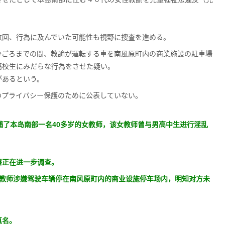
。
数回、行為に及んでいた可能性も視野に捜査を進める。
分ごろまでの間、教諭が運転する車を南風原町内の商業施設の駐車場
高校生にみだらな行為をさせた疑い。
があるという。
のプライバシー保護のために公表していない。
捕了本岛南部一名40多岁的女教师，该女教师曾与男高中生进行淫乱
署正在进一步调查。
，该教师涉嫌驾驶车辆停在南风原町内的商业设施停车场内，明知对方未
真名。