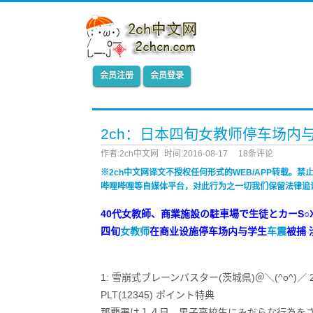
会员注册
会员登录
2ch：日本四旬女教师停车场内
作者:2ch中文网
时间:2016-08-17
18条评论
※2ch中文网译文不授权任何形式的WEB/APP转载。
哔哩哔哩等自媒体平台，对此行为之一切我们保留法律追
40代女教師、商業施設の駐車場で生徒とカーS
四旬
女教师
在商业设施停车场内与学生
车震
被捕
1: 雪崩式ブレーンバスター(茨城県)＠＼(^o^)／ 2016/08/1
PLT(12345) ポイント特典
那覇署は１４日、男子高校生にみだらな行為を