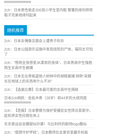
wwwwwwwwww
2ch：日本男性偷走300双小学生室内鞋 警署的排列师将
鞋子完美地排列起来
随机推荐
2ch：日本女偶像见面会上遭男子砍杀
2ch：日本公园游乐设施中发现烧死的尸体，福冈太可怕
了
2ch：“想用全身感受JK柔软的身体”，日本男高中生强抱
陌生女高中生被捕
2ch：日本无业男偷盗他人树林中的胡桃被捕 辩称“采摘
长在地球上的东西有什么不对”
2ch：【选美比赛】日本最可爱的女高中生揭晓
日本2ch网民：佐佐木希（28岁）和44岁的大叔同居
wwwwwwwwww
2ch：【悲报】日本警察为保护受骚扰女性拜访其家中，
趁机将女性拉倒在床上
东京奥运会会徽疑似抄袭！与比利时的剧场logo酷似
2ch：“我想守护学校”，日本教师在女更衣室藏手机偷