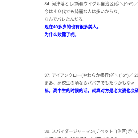
34: 河津落とし(新疆ウイグル自治区)＠＼(^o^)／ 2016/0
今は４０代でも綺麗な人は多いからな。
なんでバレたんだろ。
现在40多岁的也有很多美人。
为什么败露了呢。
37: アイアンクロー(やわらか銀行)＠＼(^o^)／ 2016/08/
まあ、高校生の頃ならババアでもたつかもなw
嘛，高中生的时候的话，就算对方是老太婆也会
39: スパイダージャーマン(チベット自治区)＠＼(^o^)／ 201