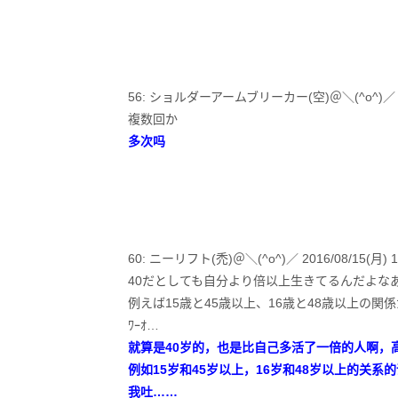
56: ショルダーアームブリーカー(空)＠＼(^o^)／ 2016/0
複数回か
多次吗
60: ニーリフト(禿)＠＼(^o^)／ 2016/08/15(月) 14:09
40だとしても自分より倍以上生きてるんだよな
例えば15歳と45歳以上、16歳と48歳以上の関
ﾜｰｵ…
就算是40岁的，也是比自己多活了一倍的人啊，
例如15岁和45岁以上，16岁和48岁以上的关系
我吐……