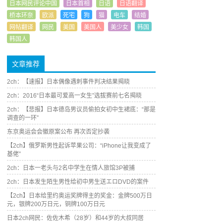
日本网民评论中国
日本首相
日语
日语翻译
桥本环奈
欧派
死宅
狗
猫
电车
结婚
网帖翻译
网民
美国
美国人
美少女
韩国
韩国人
文章推荐
2ch：【速报】日本偶像遇刺事件判决结果揭晓
2ch：2016“日本最可爱高一女生”选拔赛前七名揭晓
2ch：【悲报】日本德岛男议员偷拍女初中生裙底：“那是
调查的一环”
东京奥运会会徽原案公布 再次否定抄袭
【2ch】俄罗斯男性起诉苹果公司：“iPhone让我变成了
基佬”
2ch：日本一老头与2名中学生在情人旅馆3P被捕
2ch：日本发生陌生男性给初中男生送エロDVD的案件
【2ch】日本给里约奥运奖牌得主的奖金：金牌500万日
元，银牌200万日元，铜牌100万日元
日本2ch网民：佐佐木希（28岁）和44岁的大叔同居