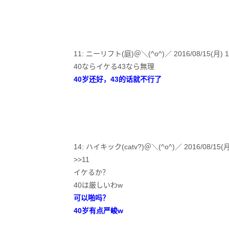
11: ニーリフト(庭)＠＼(^o^)／ 2016/08/15(月) 13:
40ならイケる43なら無理
40岁还好，43的话就不行了
14: ハイキック(catv?)＠＼(^o^)／ 2016/08/15(月) 1
>>11
イケるか？
40は厳しいわw
可以啪吗？
40岁有点严峻w