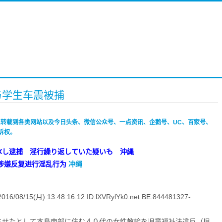
与学生车震被捕
禁止转载到各类网站以及今日头条、微信公众号、一点资讯、企鹅号、UC、百家号、
诉权。
○Xし逮捕 淫行繰り返していた疑いも 沖縄
 涉嫌反复进行淫乱行为
冲绳
5(月) 13:48:16.12 ID:lXVRylYk0.net BE:844481327-
させたとして本島南部に住む４０代の女性教諭を児童福祉法違反（児