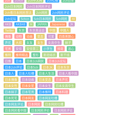
2ch
2chcn
2ch中文网
2ch吐槽
2ch日本
2ch日本网民
2ch日本网民评论
2ch看日本网民想法
2ch网民
2ch网民评论
2ch论坛
5chcn
5ch日本网民
5ch网民
AI
AKB
AKB48
H
JAPAN
Japanese
JK
Twitter
东京
东京奥运会
中国
中国人
偶像
动物
动画
变态
可爱
四斋蒸鹅心
声优
大叔
女友
女生
女高中生
妹子
宅男
安倍
安倍晋三
小学生
帅哥
恶心
推特
推特精选
整形
新垣结衣
新干线
日推
日本
日本2ch网民
日本2ch论坛
日本2ch评论
日本5ch
日本JK
日本东京
日本人
日本人吐槽
日本人生活
日本人看中国
日本偶像
日本动画
日本变态
日本声优
日本女性
日本女星
日本女生
日本女高中生
日本妹子
日本宅男
日本推特
日本料理
日本死宅
日本网友
日本网友吐槽
日本网友评论
日本网民
日本网民吐槽
日本网民看中国
日本网民评价
日本网民评论