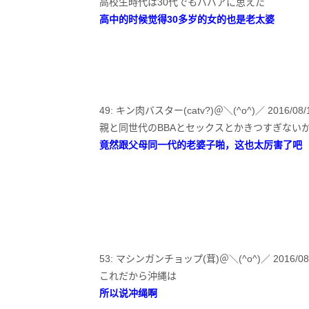
高校生時代は30代でもババアに思えた
高中的时候觉得30多岁的女的也是老太婆
49: キン肉バスター(catv?)＠＼(^o^)／ 2016/08/15(月
親と同世代のBBAとセックスとかきつすぎない
竟然跟父母同一代的老婆子啪，这也太厉害了吧
53: マシンガンチョップ(茸)＠＼(^o^)／ 2016/08/15(月)
これだから沖縄は
所以说冲绳啊