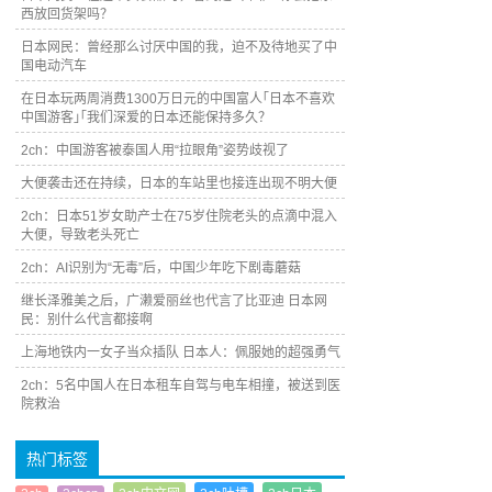
西放回货架吗？
日本网民：曾经那么讨厌中国的我，迫不及待地买了中
国电动汽车
在日本玩两周消费1300万日元的中国富人｢日本不喜欢
中国游客｣｢我们深爱的日本还能保持多久？
2ch：中国游客被泰国人用“拉眼角”姿势歧视了
大便袭击还在持续，日本的车站里也接连出现不明大便
2ch：日本51岁女助产士在75岁住院老头的点滴中混入
大便，导致老头死亡
2ch：AI识别为“无毒”后，中国少年吃下剧毒蘑菇
继长泽雅美之后，广濑爱丽丝也代言了比亚迪 日本网
民：别什么代言都接啊
上海地铁内一女子当众插队 日本人：佩服她的超强勇气
2ch：5名中国人在日本租车自驾与电车相撞，被送到医
院救治
热门标签