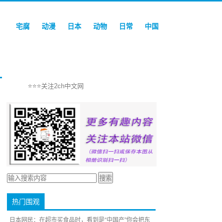
宅腐
动漫
日本
动物
日常
中国
⭐⭐⭐关注2ch中文网
热门围观
日本网民：在超市买食品时，看到是“中国产”你会把东