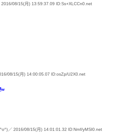
8/15(月) 13:59:37.09 ID:Ss+XLCCn0.net
15(月) 14:00:05.07 ID:osZp/U2X0.net
硬w
6/08/15(月) 14:01:01.32 ID:Nmf/yMSI0.net