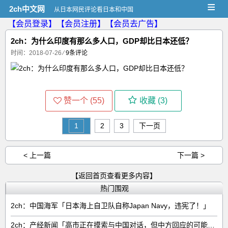
≡
2ch中文网
从日本网民评论看日本和中国
【会员登录】
【会员注册】
【会员去广告】
2ch：为什么印度有那么多人口，GDP却比日本还低？
时间：2018-07-26
⁄
9条评论
赞一个 (
55
)
收藏 (
3
)
1
2
3
下一页
< 上一篇
下一篇 >
【返回首页查看更多内容】
热门围观
2ch：中国海军「日本海上自卫队自称Japan Navy，违宪了！」
2ch：产经新闻「高市正在摸索与中国对话，但中方回应的可能性很低」