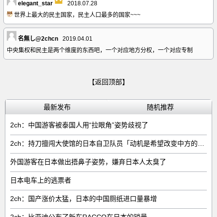
elegant_star
2018.07.28
世界上最大的民主国家，民主人口最多的国家~~~
名無し@2chcn
2019.04.01
中央集权和民主是两个维度的东西吧，一个对应地方分权，一个对应专制
【返回顶部】
最新发布
随机推荐
2ch：中国游客被泰国人用“拉眼角”姿势歧视了
2ch：持刀擅闯大使馆的日本自卫队员「动机是希望改变中方的外交方针」
外国游客在日本做出捂鼻子姿势，嫌弃日本人太臭了
日本电车上的逃票者
2ch：国产涨价太猛，日本的中国厕纸进口量暴增