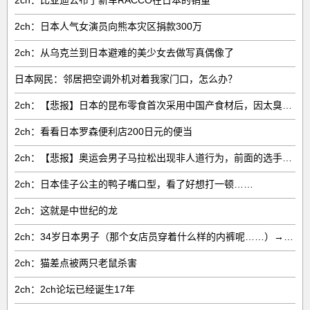
2ch：比亚迪公布了新车RACCO在日本的销量
2ch：日本人气女演员向熊本灾区捐款300万
2ch：从乌克兰到日本避难的美少女去做写真偶像了
日本网民：邻居把空调外机对着我家门口，怎么办？
2ch：【悲报】日本的昆布零食首次采用中国产食材后，因太臭了召回产品
2ch：看看日本罗森便利店200日元的便当
2ch：【悲报】奥运会男子马拉松出现非人道行为，前面的选手破坏供水点
2ch：日本佳子公主的鸭子嘴口型，看了好想打一顿……
2ch：这就是中世纪的龙
2ch：34岁日本男子（那个女店员穿着什么样的内裤呢……）→偷配钥匙去家中翻找内裤被逮捕
2ch：猫差点被两只老鼠杀害
2ch：2ch论坛已经诞生17年