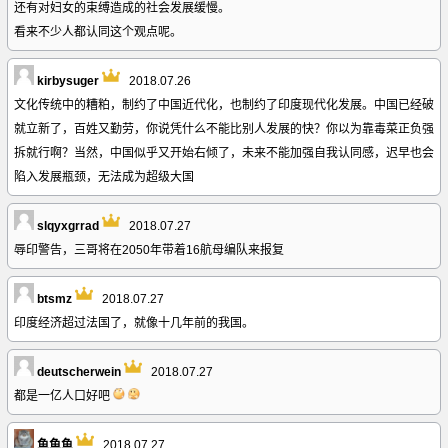
还有对妇女的束缚造成的社会发展缓慢。
看来不少人都认同这个观点呢。
kirbysuger
2018.07.26
文化传统中的糟粕，制约了中国近代化，也制约了印度现代化发展。中国已经破
就立新了，百姓又勤劳，你说凭什么不能比别人发展的快？你以为靠毒菜正负强
拆就行啊？当然，中国似乎又开始右倾了，未来不能加强自我认同感，迟早也会
陷入发展瓶颈，无法成为超级大国
slqyxgrrad
2018.07.27
辱印警告，三哥将在2050年带着16航母编队来报复
btsmz
2018.07.27
印度经济超过法国了，就像十几年前的我国。
deutscherwein
2018.07.27
都是一亿人口好吧
鱼鱼鱼
2018.07.27