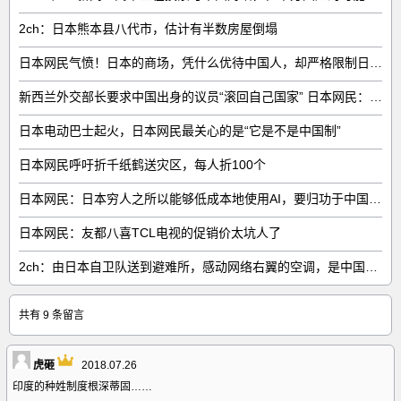
2ch：日本熊本县八代市，估计有半数房屋倒塌
日本网民气愤！日本的商场，凭什么优待中国人，却严格限制日本人
新西兰外交部长要求中国出身的议员“滚回自己国家” 日本网民：奇异果滚回原产国
日本电动巴士起火，日本网民最关心的是“它是不是中国制”
日本网民呼吁折千纸鹤送灾区，每人折100个
日本网民：日本穷人之所以能够低成本地使用AI，要归功于中国……
日本网民：友都八喜TCL电视的促销价太坑人了
2ch：由日本自卫队送到避难所，感动网络右翼的空调，是中国制的……
共有 9 条留言
虎砸
2018.07.26
印度的种姓制度根深蒂固……