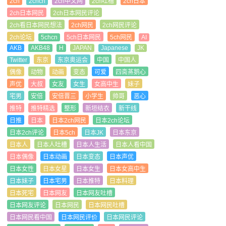
2ch
2chcn
2ch中文网
2ch吐槽
2ch日本
2ch日本网民
2ch日本网民评论
2ch看日本网民想法
2ch网民
2ch网民评论
2ch论坛
5chcn
5ch日本网民
5ch网民
AI
AKB
AKB48
H
JAPAN
Japanese
JK
Twitter
东京
东京奥运会
中国
中国人
偶像
动物
动画
变态
可爱
四斋蒸鹅心
声优
大叔
女友
女生
女高中生
妹子
宅男
安倍
安倍晋三
小学生
帅哥
恶心
推特
推特精选
整形
新垣结衣
新干线
日推
日本
日本2ch网民
日本2ch论坛
日本2ch评论
日本5ch
日本JK
日本东京
日本人
日本人吐槽
日本人生活
日本人看中国
日本偶像
日本动画
日本变态
日本声优
日本女性
日本女星
日本女生
日本女高中生
日本妹子
日本宅男
日本推特
日本料理
日本死宅
日本网友
日本网友吐槽
日本网友评论
日本网民
日本网民吐槽
日本网民看中国
日本网民评价
日本网民评论