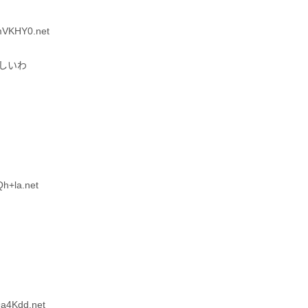
mVKHY0.net
しいわ
h+la.net
a4Kdd.net