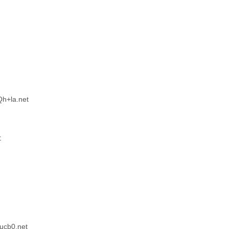
h+la.net
た
ucb0.net