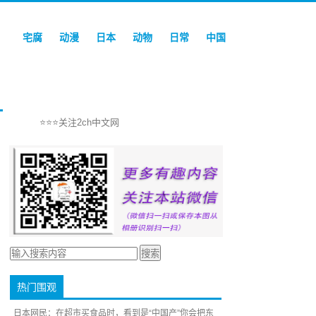
宅腐
动漫
日本
动物
日常
中国
⭐⭐⭐关注2ch中文网
热门围观
日本网民：在超市买食品时，看到是“中国产”你会把东