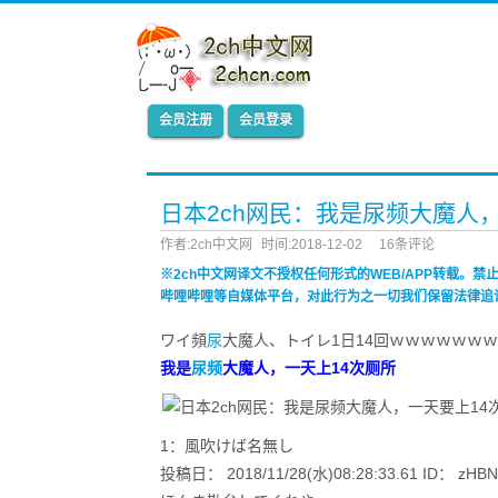
会员注册
会员登录
日本2ch网民：我是尿频大魔人
作者:2ch中文网
时间:2018-12-02
16条评论
※2ch中文网译文不授权任何形式的WEB/APP转载。
哔哩哔哩等自媒体平台，对此行为之一切我们保留法律追
ワイ頻
尿
大魔人、トイレ1日14回ｗｗｗｗｗｗｗ
我是
尿频
大魔人，一天上14次厕所
1：風吹けば名無し
投稿日： 2018/11/28(水)08:28:33.61 ID： zHBNI