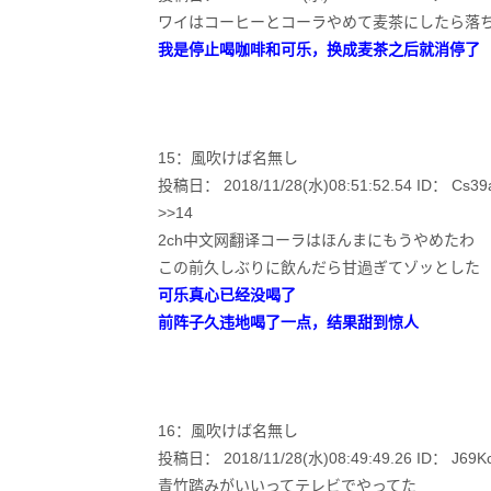
ワイはコーヒーとコーラやめて麦茶にしたら落
我是停止喝咖啡和可乐，换成麦茶之后就消停了
15：風吹けば名無し
投稿日： 2018/11/28(水)08:51:52.54 ID： Cs39a
>>14
2ch中文网翻译コーラはほんまにもうやめたわ
この前久しぶりに飲んだら甘過ぎてゾッとした
可乐真心已经没喝了
前阵子久违地喝了一点，结果甜到惊人
16：風吹けば名無し
投稿日： 2018/11/28(水)08:49:49.26 ID： J69Kc
青竹踏みがいいってテレビでやってた