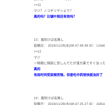
>>11
マジ？ノコギリヤシより？
真的吗？比锯叶棕还有效吗？
13：風吹けば名無し
投稿日： 2018/11/28(水)08:47:48.48 ID： LGldQ
>>12
マジ
一時期に頻尿に苦しんでたが漢方薬ですぐ治っ
真的
有段时间受尿频苦恼，但是吃中药很快就治好了
14：風吹けば名無し
投稿日： 2018/11/28(水)08:47:25.27 ID： iG8Ui