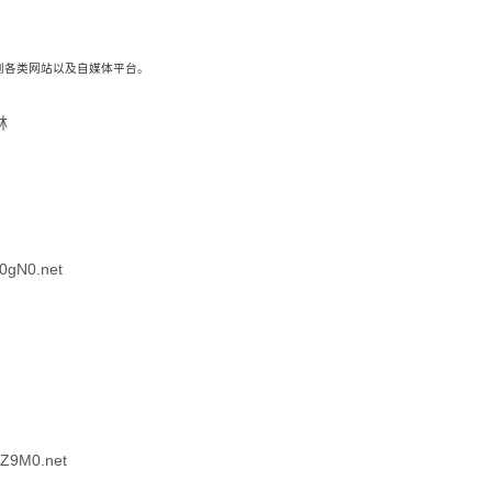
载到各类网站以及自媒体平台。
林
0gN0.net
Z9M0.net