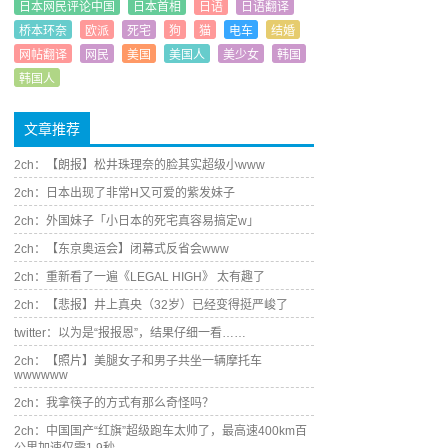
日本网民评论中国
日本首相
日语
日语翻译
桥本环奈
欧派
死宅
狗
猫
电车
结婚
网帖翻译
网民
美国
美国人
美少女
韩国
韩国人
文章推荐
2ch：【朗报】松井珠理奈的脸其实超级小www
2ch：日本出现了非常H又可爱的紫发妹子
2ch：外国妹子「小日本的死宅真容易搞定w」
2ch：【东京奥运会】闭幕式反省会www
2ch：重新看了一遍《LEGAL HIGH》 太有趣了
2ch：【悲报】井上真央（32岁）已经变得挺严峻了
twitter：以为是“报报恩”，结果仔细一看……
2ch：【照片】美腿女子和男子共坐一辆摩托车
wwwwww
2ch：我拿筷子的方式有那么奇怪吗？
2ch：中国国产“红旗”超级跑车太帅了，最高速400km百