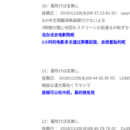
10：風吹けば名無し
投稿日 ： 2018/11/28(水)08:37:13.81 ID： xpq
2ch中文网翻译映画館行けないよな
2時間の間に何回もスクリーンの前通るの恥ずか
没办法去电影院呢
2小时的电影多次通过屏幕前面，会很羞耻的呢
11：風吹けば名無し
投稿日： 2018/11/28(水)08:44:42.95 ID： LGldQ
頻尿は漢方薬効くでマジで
尿频可以吃中药，真的很有用
12：風吹けば名無し
投稿日 ： 2018/11/28(水)08:45:29.76 ID： Cs39