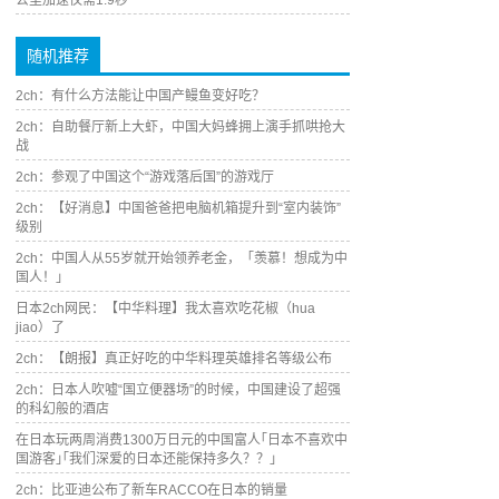
公里加速仅需1.9秒
随机推荐
2ch：有什么方法能让中国产鳗鱼变好吃？
2ch：自助餐厅新上大虾，中国大妈蜂拥上演手抓哄抢大
战
2ch：参观了中国这个“游戏落后国”的游戏厅
2ch：【好消息】中国爸爸把电脑机箱提升到“室内装饰”
级别
2ch：中国人从55岁就开始领养老金，「羡慕！想成为中
国人！」
日本2ch网民：【中华料理】我太喜欢吃花椒（hua
jiao）了
2ch：【朗报】真正好吃的中华料理英雄排名等级公布
2ch：日本人吹嘘“国立便器场”的时候，中国建设了超强
的科幻般的酒店
在日本玩两周消费1300万日元的中国富人｢日本不喜欢中
国游客｣｢我们深爱的日本还能保持多久？？｣
2ch：比亚迪公布了新车RACCO在日本的销量