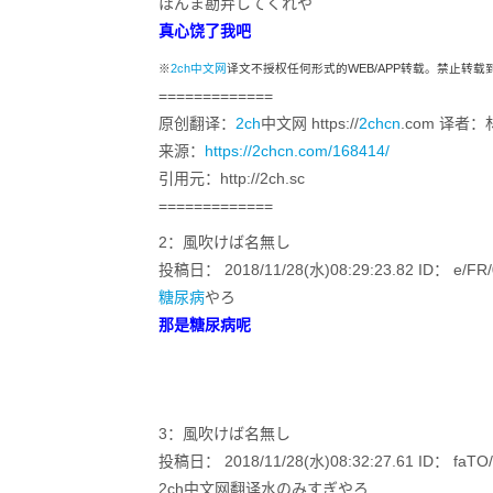
ほんま勘弁してくれや
真心饶了我吧
※
2ch中文网
译文不授权任何形式的WEB/APP转载。禁止转
=============
原创翻译：
2ch
中文网 https://
2chcn
.com 译者：
来源：
https://2chcn.com/168414/
引用元：http://2ch.sc
=============
2：風吹けば名無し
投稿日： 2018/11/28(水)08:29:23.82 ID： e/FR/
糖尿病
やろ
那是糖尿病呢
3：風吹けば名無し
投稿日： 2018/11/28(水)08:32:27.61 ID： faTO/
2ch中文网翻译水のみすぎやろ