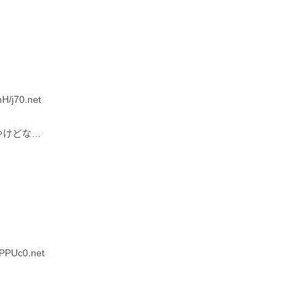
/j70.net
やけどな…
PPUc0.net