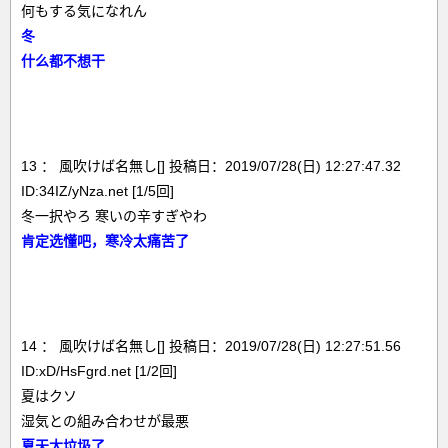
何もする気になれん
冬
什么都不想干
13 ： 風吹けば名無し[] 投稿日：2019/07/28(日) 12:27:47.32
ID:34IZ/yNza.net [1/5回]
冬一択やろ 寒いの辛すぎやわ
肯定选懂吧，寒冷太痛苦了
14 ： 風吹けば名無し[] 投稿日：2019/07/28(日) 12:27:51.56
ID:xD/HsFgrd.net [1/2回]
夏はクソ
湿気との組み合わせが最悪
夏天太垃圾了