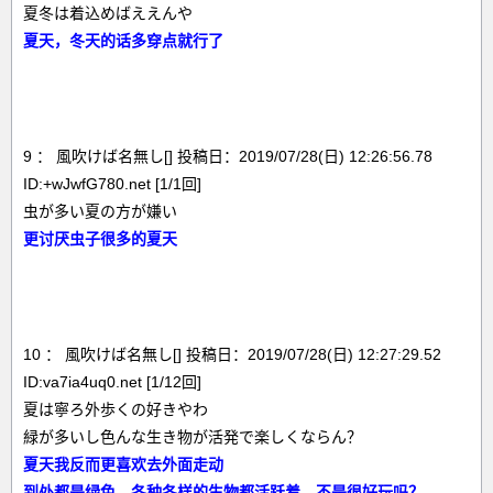
夏冬は着込めばええんや
夏天，冬天的话多穿点就行了
9 ： 風吹けば名無し[] 投稿日：2019/07/28(日) 12:26:56.78
ID:+wJwfG780.net [1/1回]
虫が多い夏の方が嫌い
更讨厌虫子很多的夏天
10 ： 風吹けば名無し[] 投稿日：2019/07/28(日) 12:27:29.52
ID:va7ia4uq0.net [1/12回]
夏は寧ろ外歩くの好きやわ
緑が多いし色んな生き物が活発で楽しくならん？
夏天我反而更喜欢去外面走动
到处都是绿色，各种各样的生物都活跃着，不是很好玩吗？