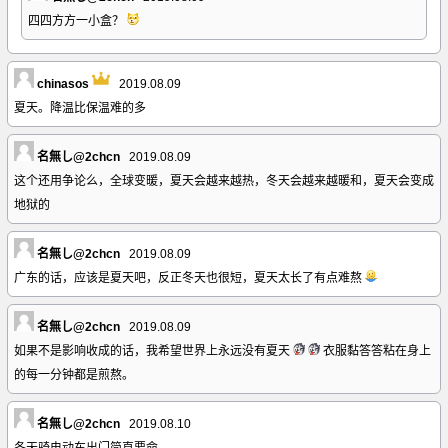
四四方方一小盒？
chinasos
2019.08.09
夏天。降温比保温难的多
名無し@2chcn
2019.08.09
这个还用争论么，全球变暖，夏天会越来越热，冬天会越来越暖和，夏天会变成
地狱的
名無し@2chcn
2019.08.09
广东的话，应该是夏天吧，反正冬天也很短，夏天太长了有点难熬
名無し@2chcn
2019.08.09
如果不是影响收成的话，我希望世界上永远没有夏天
衣服黏答答粘在身上
的每一分钟都是煎熬。
名無し@2chcn
2019.08.10