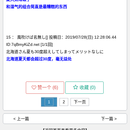
和湿气的组合简直是最糟糕的东西
15 ： 風吹けば名無し[] 投稿日：2019/07/28(日) 12:28:06.44
ID:7qBmyKiZd.net [1/1回]
北海道さん夏も30度超えしてしまってメリットなしに
北海道夏天都会超过30度，毫无益处
赞一个 (
6
)
收藏 (
0
)
1
2
下一页
< 上一篇
下一篇 >