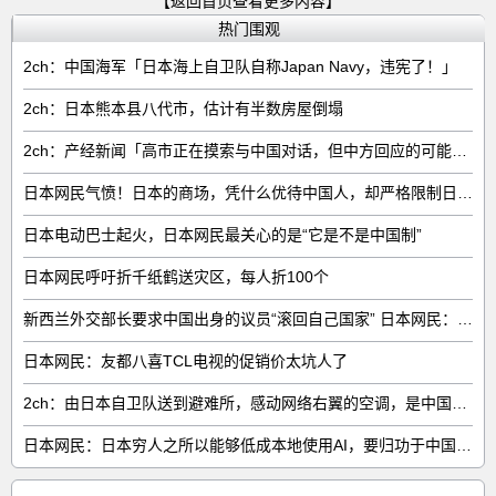
【返回首页查看更多内容】
热门围观
2ch：中国海军「日本海上自卫队自称Japan Navy，违宪了！」
2ch：日本熊本县八代市，估计有半数房屋倒塌
2ch：产经新闻「高市正在摸索与中国对话，但中方回应的可能性很低」
日本网民气愤！日本的商场，凭什么优待中国人，却严格限制日本人
日本电动巴士起火，日本网民最关心的是“它是不是中国制”
日本网民呼吁折千纸鹤送灾区，每人折100个
新西兰外交部长要求中国出身的议员“滚回自己国家” 日本网民：奇异果滚回原产国
日本网民：友都八喜TCL电视的促销价太坑人了
2ch：由日本自卫队送到避难所，感动网络右翼的空调，是中国制的……
日本网民：日本穷人之所以能够低成本地使用AI，要归功于中国……