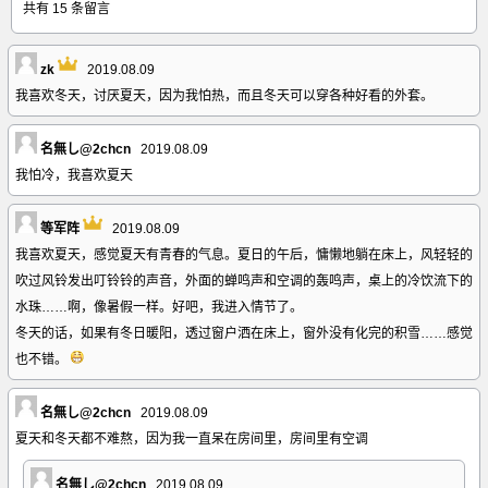
共有 15 条留言
zk
2019.08.09
我喜欢冬天，讨厌夏天，因为我怕热，而且冬天可以穿各种好看的外套。
名無し@2chcn
2019.08.09
我怕冷，我喜欢夏天
等军阵
2019.08.09
我喜欢夏天，感觉夏天有青春的气息。夏日的午后，慵懒地躺在床上，风轻轻的
吹过风铃发出叮铃铃的声音，外面的蝉鸣声和空调的轰鸣声，桌上的冷饮流下的
水珠……啊，像暑假一样。好吧，我进入情节了。
冬天的话，如果有冬日暖阳，透过窗户洒在床上，窗外没有化完的积雪……感觉
也不错。
名無し@2chcn
2019.08.09
夏天和冬天都不难熬，因为我一直呆在房间里，房间里有空调
名無し@2chcn
2019.08.09