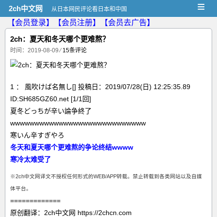
≡
2ch中文网
从日本网民评论看日本和中国
【会员登录】
【会员注册】
【会员去广告】
2ch：夏天和冬天哪个更难熬？
时间：2019-08-09
⁄
15条评论
1 ： 風吹けば名無し[] 投稿日：2019/07/28(日) 12:25:35.89
ID:SH685GZ60.net [1/1回]
夏冬どっちが辛い論争終了
wwwwwwwwwwwwwwwwwwwwwwwwwwww
寒いん辛すぎやろ
冬天和夏天哪个更难熬的争论终结wwww
寒冷太难受了
※2ch中文网译文不授权任何形式的WEB/APP转载。禁止转载到各类网站以及自媒
体平台。
=============
原创翻译：2ch中文网 https://2chcn.com