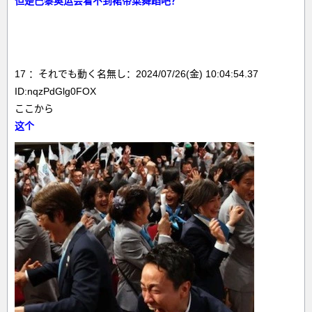
但是巴黎奥运会看不到裙带菜舞蹈吧？
17 ：それでも動く名無し：2024/07/26(金) 10:04:54.37
ID:nqzPdGlg0FOX
ここから
这个