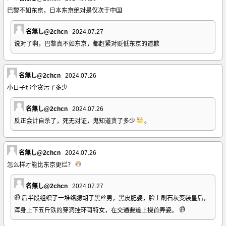
巴黎不如东京，日本东京绝对是仅次于中国
名無し@2chcn
2024.07.27
说对了啊，巴黎真不如东京，都赶紧对贬低东京的道歉
名無し@2chcn
2024.07.26
小日子那个贪污了多少
名無し@2chcn
2024.07.26
反正会计自杀了，死无对证，鬼知道贪了多少
。
名無し@2chcn
2024.07.26
怎么样才能比东京更烂？
名無し@2chcn
2024.07.27
后半段组织了一堆络腮胡子黑丝男，黑皮肥婆，脸上刷石灰变装皇后，
浑身上下五斤铁的穿洞挂环哥特女，在交通要道上挠首弄姿。