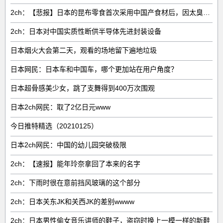
2ch：【悲报】日本的昆布零食首次采用中国产食材后，因太臭了召回产品
2ch：日本对中国实质性断供半导体先进封装设备
日本烟火大会第二天，观看的场地留下遍地垃圾
日本网民：日本车和中国车，哪个更加站在用户角度？
日本超骨感美少女，跳了支舞得到400万次围观
日本2ch网民：取了2亿日元www
今日推特精选（20210125）
日本2ch网民：中国的幼儿园突破极限
2ch：【速报】能年玲奈拿回了本来的名字
2ch：下雨时很在意前挡风玻璃的这个部分
2ch：日本关东JK和关西JK的差别wwww
2ch：日本男性偷女音乐讲师的鞋子，盗窃时换上一模一样的新鞋