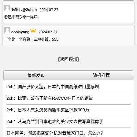
名無し@2chcn
2024.07.27
看起来跟东京一样烂。
coolsyang
2024.07.27
一个比一个奇葩，三观尽毁，555
【返回顶部】
最新发布
随机推荐
2ch：国产涨价太猛，日本的中国厕纸进口量暴增
2ch：比亚迪公布了新车RACCO在日本的销量
2ch：日本人气女演员向熊本灾区捐款300万
2ch：从乌克兰到日本避难的美少女去做写真偶像了
日本网民：邻居把空调外机对着我家门口，怎么办？