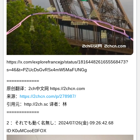
https://x.com/explorefrancejp/status/1816448261655568473?
s=46&t=PZUcDsGvRSx4mW5MaFUNGg
=============
原创翻译：2ch中文网 https://2chcn.com
来源：
https://2chcn.com/p/278987/
引用元：http://2ch.sc 译者：林
=============
2 ：それでも動く名無し：2024/07/26(金) 09:26:42.68
ID:K0uMCooE0FOX