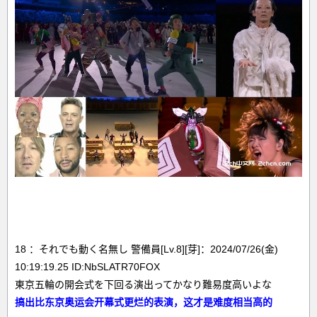
18 ：それでも動く名無し 警備員[Lv.8][芽]：2024/07/26(金)
10:19:19.25 ID:NbSLATR70FOX
東京五輪の開会式を下回る演出ってかなり難易度高いよな
搞出比东京奥运会开幕式更烂的表演，这才是难度相当高的