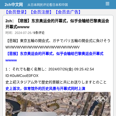
≡
2ch中文网
从日本网民评论看日本和中国
【会员登录】
【会员注册】
【会员去广告】
2ch：【悲报】东京奥运会的开幕式，似乎会输给巴黎奥运会
开幕式wwww
时间：2024-07-26
⁄
9条评论
【悲報】東京五輪の開会式、ガチでパリ五輪の開会式に負けそう
WVWVWVWVWVWVWVWVWVWVWVWVWV
【悲报】东京奥运会的开幕式，似乎会输给巴黎奥运会开幕式
wwww
1 ：それでも動く名無し：2024/07/26(金) 09:25:42.54
ID:K0uMCooE0FOX
史上初スタジアム外で歴史的景観と共にお送りしますとのこと
史上首次，体育馆外的历史风景与开幕式同时上演