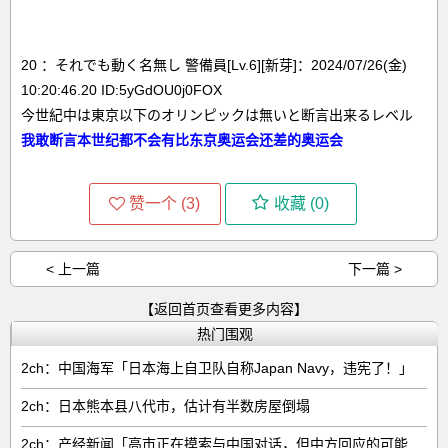
20 ：それでも動く名無し 警備員[Lv.6][新芽]：2024/07/26(金)
10:20:46.20 ID:5yGdOU0j0FOX
今世紀中は東京以下のオリンピックは無いと断言出来るレベル
我敢断言本世纪都不会有比东京奥运会还差的奥运会
赞一个 (
3
)
收藏 (
0
)
< 上一篇
下一篇 >
【返回首页查看更多内容】
热门围观
2ch：中国海军「日本海上自卫队自称Japan Navy，违宪了！」
2ch：日本熊本县八代市，估计有半数房屋倒塌
2ch：产经新闻「高市正在摸索与中国对话，但中方回应的可能性很低」