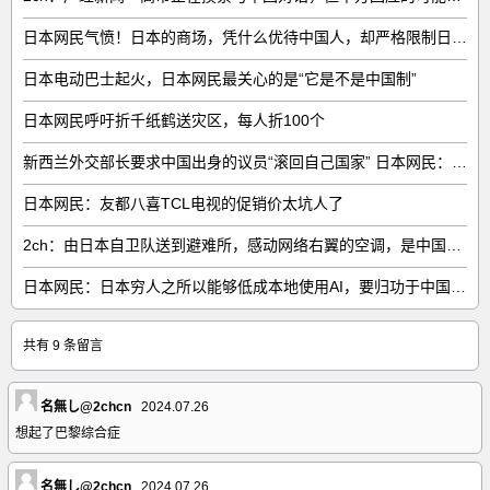
日本网民气愤！日本的商场，凭什么优待中国人，却严格限制日本人
日本电动巴士起火，日本网民最关心的是“它是不是中国制”
日本网民呼吁折千纸鹤送灾区，每人折100个
新西兰外交部长要求中国出身的议员“滚回自己国家” 日本网民：奇异果滚回原产国
日本网民：友都八喜TCL电视的促销价太坑人了
2ch：由日本自卫队送到避难所，感动网络右翼的空调，是中国制的……
日本网民：日本穷人之所以能够低成本地使用AI，要归功于中国……
共有 9 条留言
名無し@2chcn
2024.07.26
想起了巴黎综合症
名無し@2chcn
2024.07.26