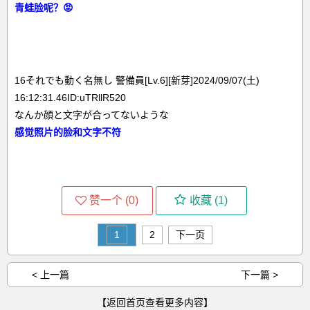
青蛙脸呢？😡
16それでも動く名無し 警備員[Lv.6][新芽]2024/09/07(土)
16:12:31.46ID:uTRllR520
なんか顔と文字が合ってないような
感觉照片的脸和文字不符
赞一个 (
0
)
收藏 (
1
)
1
2
下一页
< 上一篇
下一篇 >
【返回首页查看更多内容】