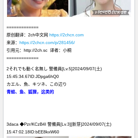
=============
原创翻译：2ch中文网
https://2chcn.com
来源：
https://2chcn.com/p/281456/
引用元：http://2ch.sc 译者：小桐
=============
2それでも動く名無し 警備員[Lv.5]2024/09/07(土)
15:45:34.67ID:JDpga6hQ0
カエル、魚、キツネ、この辺り
青蛙、鱼、狐狸，这类的
3daca ◆Pzr/KCzB4I 警備員[Lv.3][新芽]2024/09/07(土)
15:47:02.18ID:bEE8kxW60