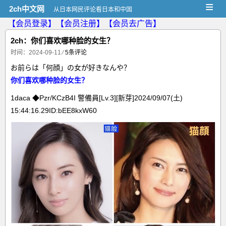
≡
2ch中文网
从日本网民评论看日本和中国
【会员登录】
【会员注册】
【会员去广告】
2ch：你们喜欢哪种脸的女生？
时间：2024-09-11
⁄
5条评论
お前らは「何顔」の女が好きなんや？
你们喜欢哪种脸的女生？
1daca ◆Pzr/KCzB4I 警備員[Lv.3][新芽]2024/09/07(土)
15:44:16.29ID:bEE8kxW60