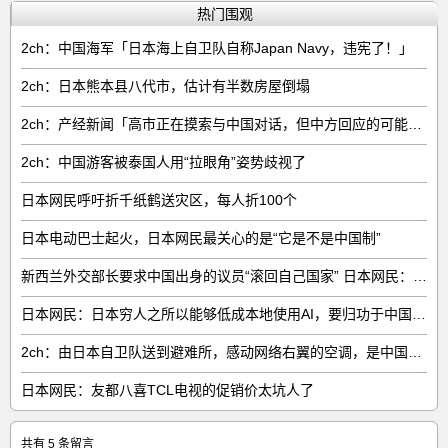
热门围观
2ch：中国海军「日本海上自卫队自称Japan Navy，违宪了！」
2ch：日本熊本县八代市，估计有半数房屋倒塌
2ch：产经新闻「高市正在摸索与中国对话，但中方回应的可能性很低」
2ch：中国游客被泰国人用“拉眼角”姿势歧视了
日本网民呼吁折千纸鹤送灾区，每人折100个
日本电动巴士起火，日本网民最关心的是“它是不是中国制”
新西兰外交部长要求中国出身的议员“滚回自己国家” 日本网民：奇异果滚回原产国
日本网民：日本穷人之所以能够低成本地使用AI，要归功于中国……
2ch：由日本自卫队送到避难所，感动网络右翼的空调，是中国制的……
日本网民：友都八喜TCL电视的促销价太坑人了
共有 5 条留言