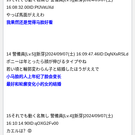
16:08:32.00ID:PfJVitUXd
やっぱ馬面がええわ
我果然还是觉得马脸好看
14 警備員[Lv.5][新芽]2024/09/07(土) 16:09:47.46ID:DqNXsRSLd
ポニーは年とったら顔が伸びるタイプやね
若い頃と輪郭変わらん子と結婚したほうがええで
小马脸的人上年纪了脸会变长
最好和轮廓变化小的女的结婚
15それでも動く名無し 警備員[Lv.4][新芽]2024/09/07(土)
16:10:14.90ID:qOXG2Fv00
カエルは？😡