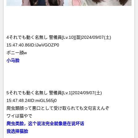
4それでも動く名無し 警備員[Lv.10][苗]2024/09/07(土)
15:47:40.86ID:lJwVGOZP0
ポニー顔w
小马脸
5それでも動く名無し 警備員[Lv.1]2024/09/07(土)
15:47:48.24ID:miGL565j0
爬虫類顔って悪口として受け取られても文句言えんぞ
ワイは猫やで
爬虫类脸，这个说法完全就像是在说坏话
我选择猫脸