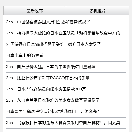
最新发布
随机推荐
2ch：中国游客被泰国人用“拉眼角”姿势歧视了
2ch：持刀擅闯大使馆的日本自卫队员「动机是希望改变中方的外交方针」
外国游客在日本做出捂鼻子姿势，嫌弃日本人太臭了
日本电车上的逃票者
2ch：国产涨价太猛，日本的中国厕纸进口量暴增
2ch：比亚迪公布了新车RACCO在日本的销量
2ch：日本人气女演员向熊本灾区捐款300万
2ch：从乌克兰到日本避难的美少女去做写真偶像了
日本网民：邻居把空调外机对着我家门口，怎么办？
2ch：【悲报】日本的昆布零食首次采用中国产食材后，因太臭了召回产品