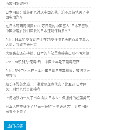
西放回货架吗？
日本网民：曾经那么讨厌中国的我，迫不及待地买了中
国电动汽车
在日本玩两周消费1300万日元的中国富人｢日本不喜欢
中国游客｣｢我们深爱的日本还能保持多久？
2ch：日本51岁女助产士在75岁住院老头的点滴中混入
大便，导致老头死亡
大便袭击还在持续，日本的车站里也接连出现不明大便
2ch：AI识别为“无毒”后，中国少年吃下剧毒蘑菇
2ch：5名中国人在日本租车自驾与电车相撞，被送到医
院救治
继长泽雅美之后，广濑爱丽丝也代言了比亚迪 日本网
民：别什么代言都接啊
上海地铁内一女子当众插队 日本人：佩服她的超强勇气
日本人在桂林住了22元一晚的“三星级酒店”，让中国网
民看不下去了
热门标签