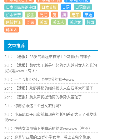
日本网民看中国
日本网民评价
日本网民评论
日本网民评论中国
日本首相
日语
日语翻译
桥本环奈
欧派
死宅
狗
猫
电车
结婚
网帖翻译
网民
美国
美国人
美少女
韩国
韩国人
文章推荐
2ch：【悲报】28岁的新垣结衣穿上JK制服后的样子
2ch：【悲报】数据表明越是年轻的男人越对女人的乳沟
没兴趣www（有图）
2ch：一个长相98分，身材2分的妹子www
2ch：【速报】永野芽郁的继任候选人白石圣太可爱了
2ch：【悲报】美女声优握话筒的手势太羞耻了
2ch：你愿意跟这三个丑女旅行吗？
2ch：小岛琉璃子出道前和现在的长相差别太大了引发热
议www
2ch：性感女演员摘下美瞳后的结果wwwww（有图）
2ch：穿着毕业服的12岁小学女生，看上去完全像JK