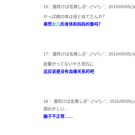
15：風吹けば名無し＠＼(^o^)／：2015/05/05(火) 12:
やっぱ娘の体は母と似てたんか？
果然
女儿
的身体和妈妈的像吗？
17：風吹けば名無し＠＼(^o^)／：2015/05/05(火) 12:2
血繋がってないやろ流石に
这应该是没有血缘关系的吧
18 ：風吹けば名無し＠＼(^o^)／：2015/05/05(火) 12
頭おかしい…
脑子不正常……