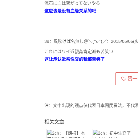
流石に血は繋がってないやろ
这应该是没有血缘关系的吧
39：風吹けば名無し＠＼(^o^)／：2015/05/05(火) 12:
これにはワイ近親姦肯定派も苦笑い
这让承认近亲性交的我都苦笑了
赞一
注：文中出现的观点仅代表日本网民看法，不代
相关文章