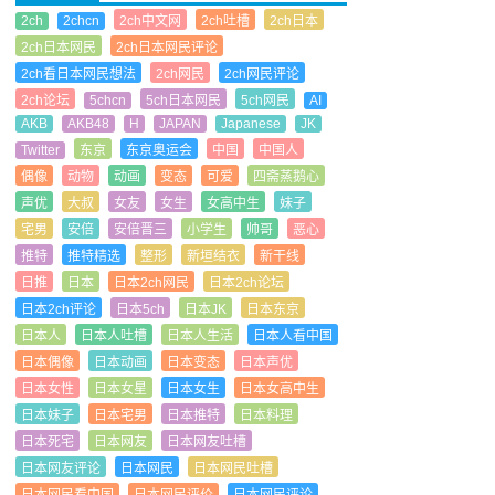
2ch
2chcn
2ch中文网
2ch吐槽
2ch日本
2ch日本网民
2ch日本网民评论
2ch看日本网民想法
2ch网民
2ch网民评论
2ch论坛
5chcn
5ch日本网民
5ch网民
AI
AKB
AKB48
H
JAPAN
Japanese
JK
Twitter
东京
东京奥运会
中国
中国人
偶像
动物
动画
变态
可爱
四斋蒸鹅心
声优
大叔
女友
女生
女高中生
妹子
宅男
安倍
安倍晋三
小学生
帅哥
恶心
推特
推特精选
整形
新垣结衣
新干线
日推
日本
日本2ch网民
日本2ch论坛
日本2ch评论
日本5ch
日本JK
日本东京
日本人
日本人吐槽
日本人生活
日本人看中国
日本偶像
日本动画
日本变态
日本声优
日本女性
日本女星
日本女生
日本女高中生
日本妹子
日本宅男
日本推特
日本料理
日本死宅
日本网友
日本网友吐槽
日本网友评论
日本网民
日本网民吐槽