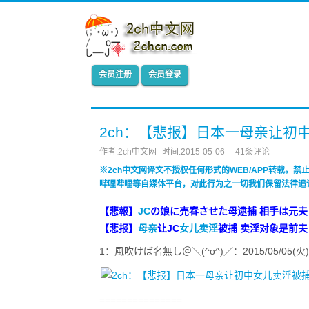
会员注册
会员登录
2ch：【悲报】日本一母亲让初
作者:2ch中文网
时间:2015-05-06
41条评论
※2ch中文网译文不授权任何形式的WEB/APP转载。
哔哩哔哩等自媒体平台，对此行为之一切我们保留法律追
【悲報】
JC
の娘に売春させた母逮捕 相手は元夫
【悲报】
母亲
让JC
女儿卖淫
被捕 卖淫对象是前夫
1：風吹けば名無し＠＼(^o^)／：2015/05/05(火) 12:1
===============