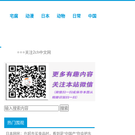
宅腐
动漫
日本
动物
日常
中国
⭐⭐⭐关注2ch中文网
热门围观
日本网民：在超市买食品时，看到是“中国产”你会把东