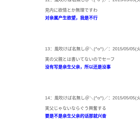
見内に欲情とか無理ですわ
对亲属产生欲望，我是不行
13：風吹けば名無し＠＼(^o^)／：2015/05/05(火) 12:
実の父親とは書いてないのでセーフ
没有写是亲生父亲，所以还是没事
14：風吹けば名無し＠＼(^o^)／：2015/05/05(火) 12:
実父じゃないならぐう興奮する
要是不是亲生父亲的话那就兴奋