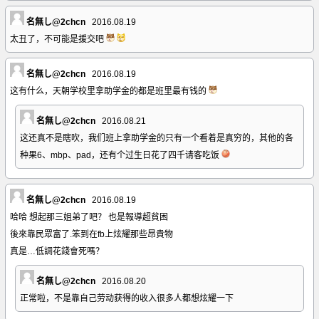
名無し@2chcn
2016.08.19
太丑了，不可能是援交吧
名無し@2chcn
2016.08.19
这有什么，天朝学校里拿助学金的都是班里最有钱的
名無し@2chcn
2016.08.21
这还真不是瞎吹，我们班上拿助学金的只有一个看着是真穷的，其他的各
种果6、mbp、pad，还有个过生日花了四千请客吃饭
名無し@2chcn
2016.08.19
哈哈 想起那三姐弟了吧？ 也是報導超貧困
後來靠民眾富了.笨到在fb上炫耀那些昂貴物
真是…低調花錢會死嗎？
名無し@2chcn
2016.08.20
正常啦，不是靠自己劳动获得的收入很多人都想炫耀一下