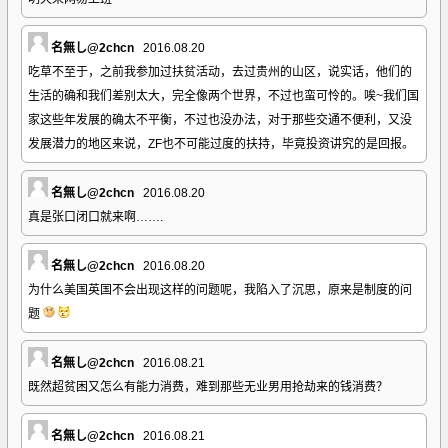
名無し@2chcn
2016.08.20
吃草不至于，之前我参加过扶贫活动，去过贵州的山区，说实话，他们的
生活的确和我们差别太大，完全像两个世界，不过也蛮可怜的。唉~我们国
家这些年发展的确太不平衡，不过也没办法，对于那些交通不便利，又没
发展潜力的地区来说，ZF也不可能过度的扶持，毕竟投资讲究的是回报。
名無し@2chcn
2016.08.20
真是张口闭口就来啊…….
名無し@2chcn
2016.08.20
为什么美国英国不会出现这样的问题呢，我陷入了沉思，原来是制度的问
题
名無し@2chcn
2016.08.21
既然超贫困又怎么有能力消费，难到那些无业男用抢劫来的钱消费？
名無し@2chcn
2016.08.21