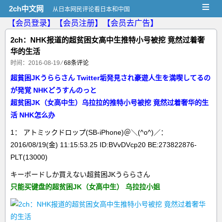
≡
2ch中文网
从日本网民评论看日本和中国
【会员登录】
【会员注册】
【会员去广告】
2ch：NHK报道的超贫困女高中生推特小号被挖 竟然过着奢
华的生活
时间：2016-08-19
⁄
68条评论
超貧困JKうららさん Twitter垢発見され豪遊人生を満喫してるの
が発覚 NHKどうすんのっと
超贫困JK（女高中生）乌拉拉的推特小号被挖 竟然过着奢华的生
活 NHK怎么办
1： アトミックドロップ(SB-iPhone)＠＼(^o^)／：
2016/08/19(金) 11:15:53.25 ID:BVvDVcp20 BE:273822876-
PLT(13000)
キーボードしか買えない超貧困JKうららさん
只能买键盘的超贫困JK（女高中生）
乌拉拉小姐