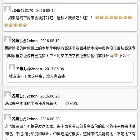
c345452170
2016.08.19
…如果是真正的事会被打残吧，这种人我就呸！呸！！
名無し@2chcn
2016.08.19
想起读书的时候班上的本地生明明有钱还拿贫困补助本来学费也没几百块钱还专
门叫家里办证说自己是贫困户不用交学费学校还要给他们拿钱补助
不公平
名無し@2chcn
2017.06.06
就应该不干预这些事，给大家省钱
名無し@2chcn
2016.08.20
说起来今年我的学费还没有着落……
药丸
名無し@2chcn
2016.08.20
这也算贫困？不愧是发达国家。来中国看看西部贫穷省份的山区的孩子再来谈贫
困吧。不过相比印度和非洲，中国还是好很多。这种事情只能说比上不足比下有