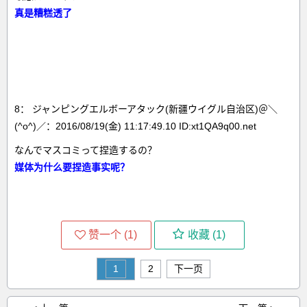
真是糟糕透了
8： ジャンピングエルボーアタック(新疆ウイグル自治区)＠＼
(^o^)／：2016/08/19(金) 11:17:49.10 ID:xt1QA9q00.net
なんでマスコミって捏造するの？
媒体为什么要捏造事实呢？
赞一个 (
1
)
收藏 (
1
)
1
2
下一页