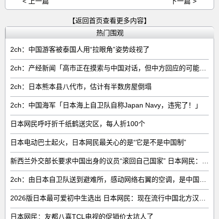
< 上一篇
下一篇 >
【返回首页查看更多内容】
热门围观
2ch：中国游客被泰国人用“拉眼角”姿势歧视了
2ch：产经新闻「高市正在摸索与中国对话，但中方回应的可能性很低」
2ch：日本熊本县八代市，估计有半数房屋倒塌
2ch：中国海军「日本海上自卫队自称Japan Navy，违宪了！」
日本网民呼吁折千纸鹤送灾区，每人折100个
日本电动巴士起火，日本网民最关心的是“它是不是中国制”
新西兰外交部长要求中国出身的议员“滚回自己国家” 日本网民：奇异果滚回原产国
2ch：由日本自卫队送到避难所，感动网络右翼的空调，是中国制的……
2026版日本最可爱初中生选出 日本网民：现在流行中国北方汉族脸
日本网民：友都八喜TCL电视的促销价太坑人了