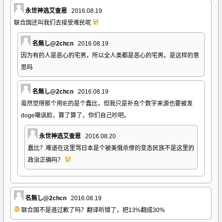
永世神选艾查恩
2016.08.19
联合国还叫我们去接受难民呢
名無し@2chcn
2016.08.19
因为有的人是恶心的宅男，所以全人类都是恶心的宅男。是这样的意
思吗
名無し@2chcn
2016.08.19
虽然觉得那个用IE的是个蠢比，但我只是补充个数字来源也要被发
doge嘲讽脸，算了算了，你们自己吵吧。
永世神选艾查恩
2016.08.20
蠢比？难道在这里骂日本是个被美俄杀惨的变态民族不是这里的
政治正确吗？
名無し@2chcn
2016.08.19
联合国不是道过歉了吗？翻译听错了，把13%翻成30%