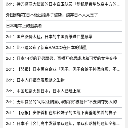
2ch：持刀擅闯大使馆的日本自卫队员「动机是希望改变中方的外交方针」
外国游客在日本做出捂鼻子姿势，嫌弃日本人太臭了
日本电车上的逃票者
2ch：国产涨价太猛，日本的中国厕纸进口量暴增
2ch：比亚迪公布了新车RACCO在日本的销量
2ch：日本44岁的丑男弱男，直播开始后成功和可爱的女生交往
2ch：【悲报】日本著名企业「秃子。秃子会给子孙添麻烦，不要生孩子了。」
2ch：日本人在福岛发现谜之生物
2ch：中国短剧火到日本，日本人已经上瘾
2ch：无印良品的“可以让胸显小的内衣”被批评“不要剥夺男人的快乐”，甚至有人发布犯罪预告
2ch：【悲报】安倍首相在年轻妹子的围绕下害羞地笑着的样子被拍下来了
2ch：日本千叶名门高中发错录取通知，录取和落榜的通知全都发反了