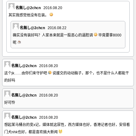
名無し@2chcn
2016.08.20
其实我感觉他没有在装。
名無し@2chcn
2016.08.22
确实没有装好吗？人家本来就是一股恶心的逼腔调
毕竟要拿8000
呢
名無し@2chcn
2016.08.20
这个jk……由你们来守护吧
说援交的动动脑子，那个，也不是什么人都能干
的好吗
名無し@2chcn
2016.08.20
好可怜
名無し@2chcn
2016.08.20
想起某马桶台的变x记，媒体就这尿性，西方媒体也好，香港记者也好，安倍看
门犬nhk也好，都是喜欢搞大新闻