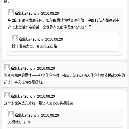
余。
名無し@2chcn
2016.08.20
中国还有很大发展空间，但仔细想想地球资源有限，中国13亿人都达到中
产以上生活水准的话，全世界人民都得喝西北风吧？
名無し@2chcn
2016.08.20
除非发展太空，否则毫无出路
名無し@2chcn
2016.08.20
论圣母媒体的尿性――那个什么海滩小难民，还有这两天什么狗屁救援战火中的
孩子：事实证明都是摆拍。
名無し@2chcn
2016.08.20
这个永世神选充斥着一股让人恶心的装逼腔调
名無し@2chcn
2016.08.20
无视就好 了