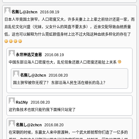
名無し@2chcn
2016.08.19
日本人毕竟国土狭窄，人口密度又大，许多夫妻上上上辈之前估计还是一家，而
且乱伦文化兴盛（兄妹，父女什么的简直不要太多），近亲交配导致血统质量
低，这也可以解释为什么霓虹颜值身材上比不过大陆这种血统多样化的存在了
永世神选艾查恩
2016.08.19
中国东部沿海人口密度也大，乱伦现象还跟人口密度还能扯上关系
名無し@2chcn
2016.08.20
国土狭窄被你无视了？ 东部沿海人民生活在细长的岛上？
Ra1Ny
2016.08.20
这钓鱼技术也就只能钓我下面辣只站宠了
名無し@2chcn
2016.08.20
在宋朝的时候，东赢女人来中原渡种，一个武大郎就帮你们造了一亿多的