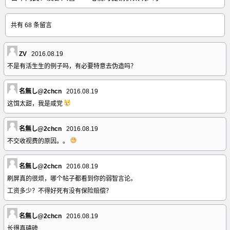
共有 68 条留言
ZV
2016.08.19
不是有活生生的例子吗，有必要特意去伪造吗？
名無し@2chcn
2016.08.19
这饵太甜，我是咸党
名無し@2chcn
2016.08.19
不交收视费的原因。。
名無し@2chcn
2016.08.19
刷屏真的很烦，哪个帖子都看到你的弱智言论。
工资多少？不得好死有没有保险赔偿？
名無し@2chcn
2016.08.19
长得真磕碜