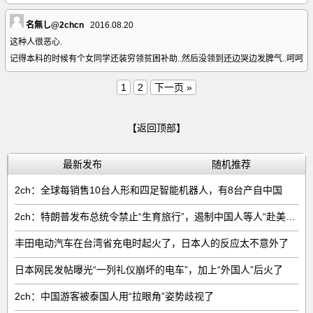
名無し@2chcn
2016.08.20
这种人很恶心.
记得本科的时候有个女同学还装穷领贫困补助..然后没领到还边哭边发脾气..呵呵
1
2
下一页 »
【返回顶部】
最新发布
随机推荐
2ch：全球每销售‌10台人形和四足智能机器人‌，有‌8台‌产自中国
2ch：特朗普发布总统令禁止“生育旅行”，遏制中国人等人“赴美生子”
丰田电动汽车在台湾省充电时起火了，日本人的反应太不意外了
日本网民发帖曝光“一列礼仪崩坏的电车”，加上“外国人”后火了
2ch：中国游客被泰国人用“拉眼角”姿势歧视了