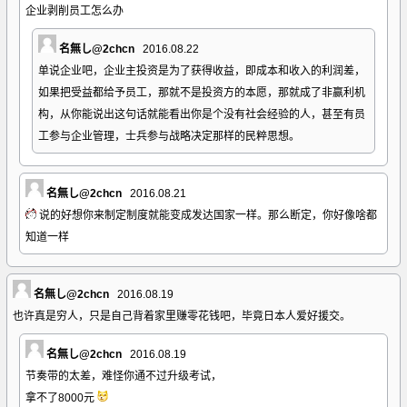
企业剥削员工怎么办
名無し@2chcn
2016.08.22
单说企业吧，企业主投资是为了获得收益，即成本和收入的利润差，
如果把受益都给予员工，那就不是投资方的本愿，那就成了非赢利机
构，从你能说出这句话就能看出你是个没有社会经验的人，甚至有员
工参与企业管理，士兵参与战略决定那样的民粹思想。
名無し@2chcn
2016.08.21
说的好想你来制定制度就能变成发达国家一样。那么断定，你好像啥都
知道一样
名無し@2chcn
2016.08.19
也许真是穷人，只是自己背着家里赚零花钱吧，毕竟日本人爱好援交。
名無し@2chcn
2016.08.19
节奏带的太差，难怪你通不过升级考试，
拿不了8000元