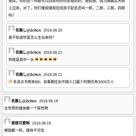
倭奴，你的这个问题可以回去问问你家祖奶奶，她知道，因为她跟武大郎
上过床，对了，你们倭奴国现在给孩子起名还叫一郎，二郎，三郎，四郎
吗？
名無し@2chcn
2016.08.20
真不知道你是怎么生出来的？
名無し@2chcn
2016.08.21
你就是其中一头
名無し@2chcn
2016.08.21
多读点书再来BB，自秦朝往后中国人口最少时期也有3000万人
名無し@2chcn
2016.08.19
全世界的媒体都一个尿性啊
我很可爱哟
2016.08.19
哪国都一样，媒体不可信